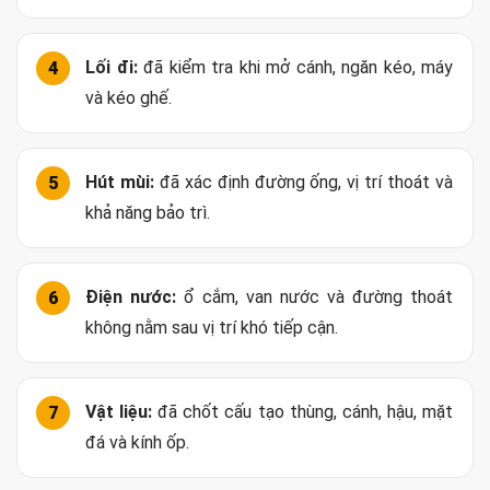
Chia nhiều cánh nhỏ nhưng thiếu ngăn kéo cho đồ dùng
hằng ngày.
Chỉ quan tâm vật liệu cánh mà bỏ qua cấu tạo thùng và
phụ kiện.
Không duyệt phối cảnh cùng sofa, bàn ăn và tường
phòng khách.
Checklist Trước Khi Duyệt Bản Vẽ Tủ
Bếp Chung Cư
Mặt bằng:
đã đo tường, cột, cửa, trần, hộp kỹ
thuật và vị trí đầu chờ.