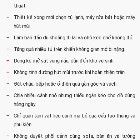
Màu sáng có thể hỗ trợ cảm giác thoáng, nhưng không phải
căn hộ nhỏ bắt buộc dùng toàn bộ màu trắng hoặc bề mặt
bóng. Cách phối hiệu quả là giữ một màu nền chung với
phòng khách, sau đó dùng vân gỗ, kính ốp hoặc tay nắm làm
điểm nhấn.
Dùng đèn dưới tủ trên cho vùng sơ chế, không chỉ dựa
vào đèn trần.
Không để tủ cao che cửa sổ hoặc cản đường thông gió.
Đặt mẫu cánh cạnh sàn, mặt đá và kính ốp dưới ánh
sáng thực tế.
Chọn vật liệu theo môi trường ẩm, ngân sách và khả
năng bảo dưỡng.
Đánh giá thùng, hậu, cạnh, phụ kiện và kỹ thuật lắp đặt
cùng với mặt cánh.