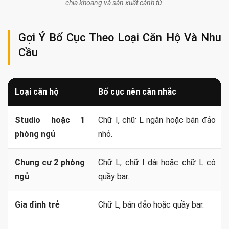
Ý tưởng hiện đại không chỉ nằm ở màu cánh mà còn ở cách
thiết bị được tích hợp vào hệ tủ. Tủ lạnh, máy rửa bát, lò
nướng, lò vi sóng, máy lọc nước và thùng rác cần có khoang
đúng kích thước, khe thông gió và điểm điện nước phù hợp.
Phụ kiện nên chọn theo thói quen sử dụng. Ngăn kéo xoong
nồi, giá gia vị, giá bát, khoang đồ khô hoặc phụ kiện góc chỉ
hiệu quả khi đúng vị trí và tải trọng. Không cần lắp mọi phụ
kiện thông minh nếu làm giảm diện tích chứa thực tế.