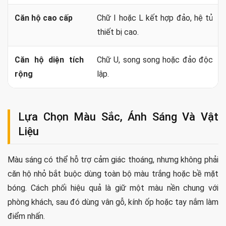
Kích thước máy rửa bát, lò, tủ lạnh và phụ kiện phải được chốt trước khi
chia khoang và sản xuất cánh tủ.
Gợi Ý Bố Cục Theo Loại Căn Hộ Và Nhu
Cầu
Loại căn hộ
Bố cục nên cân nhắc
Studio hoặc 1
Chữ I, chữ L ngắn hoặc bán đảo
phòng ngủ
nhỏ.