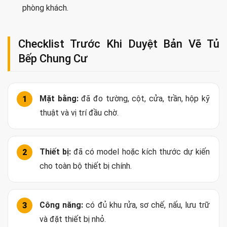
Những Sai Lầm Thường Gặp Khi Thiết Kế
Tủ Bếp Chung Cư
Chọn mẫu tủ trước khi đo mặt bằng và kiểm tra hộp kỹ
thuật.
Thiết kế xong mới chọn tủ lạnh, máy rửa bát hoặc máy
hút mùi.
Làm bàn đảo dù khoảng đi lại và chỗ kéo ghế không đủ.
Tăng quá nhiều tủ trên khiến không gian mở bị nặng.
Dùng kệ mở sát vùng nấu, dẫn đến khó vệ sinh.
Không tính đường hút mùi trước khi hoàn thiện trần.
Đặt chậu, bếp hoặc ổ điện quá gần góc và vách.