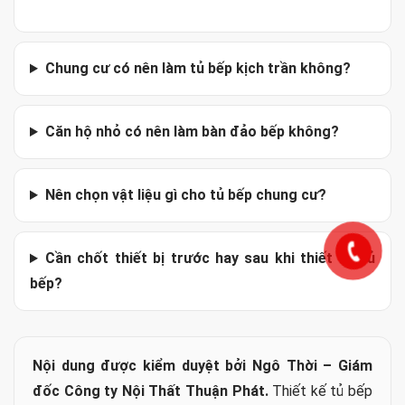
không nằm sau vị trí khó tiếp cận.
Vật liệu:
đã chốt cấu tạo thùng, cánh, hậu, mặt
đá và kính ốp.
Thẩm mỹ:
màu tủ đã được xem cùng sàn,
tường, bàn ăn và phòng khách.
Thi công:
đã thống nhất vận chuyển, bảo vệ sàn
và quy định của ban quản lý.
Câu Hỏi Thường Gặp