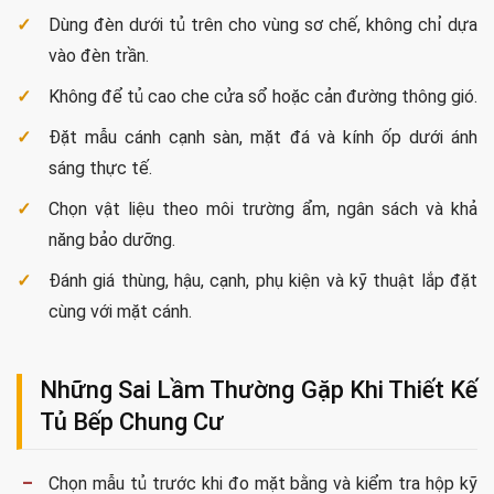
Chung cư 2 phòng
Chữ L, chữ I dài hoặc chữ L có
ngủ
quầy bar.
Gia đình trẻ
Chữ L, bán đảo hoặc quầy bar.
Căn hộ cao cấp
Chữ I hoặc L kết hợp đảo, hệ tủ
thiết bị cao.
Căn hộ diện tích
Chữ U, song song hoặc đảo độc
rộng
lập.
Lựa Chọn Màu Sắc, Ánh Sáng Và Vật
Liệu