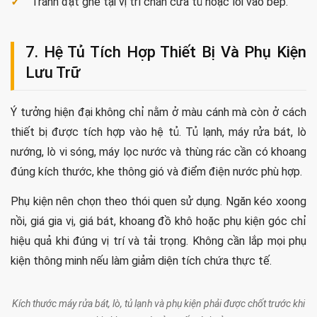
Quầy bar mini là phương án phân chia mềm giữa phòng khách và bếp,
đồng thời có thể dùng làm bàn ăn nhanh.
Phù hợp gia đình ít người hoặc cần bàn ăn nhanh.
Có thể che một phần chậu rửa khỏi tầm nhìn phòng
khách.
Không nên làm quá cao nếu vẫn muốn dùng như bàn ăn
thường xuyên.
Tránh đặt ghế tại vị trí chắn cửa tủ hoặc lối vào bếp.
7. Hệ Tủ Tích Hợp Thiết Bị Và Phụ Kiện
Lưu Trữ