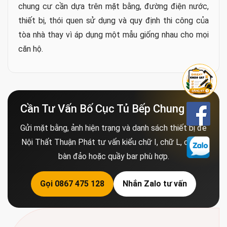
Căn hộ nhỏ nên làm tủ bếp chữ I hay chữ L?
Tủ chữ I phù hợp mặt bằng hẹp và cần giữ lối đi. Tủ
chữ L phù hợp khi có một góc trống và gia đình cần
thêm mặt bàn. Nên chọn dựa trên vị trí cửa, chậu, bếp
và thiết bị thay vì chỉ dựa vào diện tích căn hộ.
Chung cư có nên làm tủ bếp kịch trần không?
Căn hộ nhỏ có nên làm bàn đảo bếp không?
Nên chọn vật liệu gì cho tủ bếp chung cư?
Cần chốt thiết bị trước hay sau khi thiết kế tủ