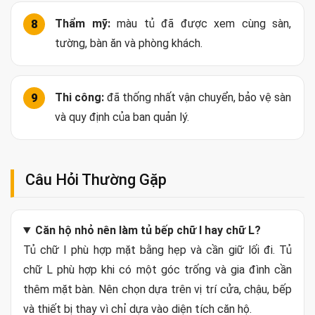
Thiết bị:
đã có model hoặc kích thước dự kiến
cho toàn bộ thiết bị chính.
Công năng:
có đủ khu rửa, sơ chế, nấu, lưu trữ
và đặt thiết bị nhỏ.
Lối đi:
đã kiểm tra khi mở cánh, ngăn kéo, máy
và kéo ghế.
Hút mùi:
đã xác định đường ống, vị trí thoát và
khả năng bảo trì.
Điện nước:
ổ cắm, van nước và đường thoát