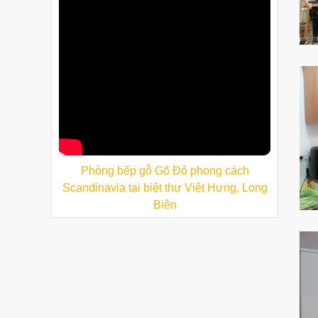
Phòng bếp gỗ Gõ Đỏ phong cách
Scandinavia tại biệt thự Việt Hưng, Long
Biên