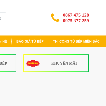
0867 475 128
0975 377 259
N HỆ
BÁO GIÁ TỦ BẾP
THI CÔNG TỦ BẾP MIỀN BẮC
 BẾP
KHUYẾN MÃI