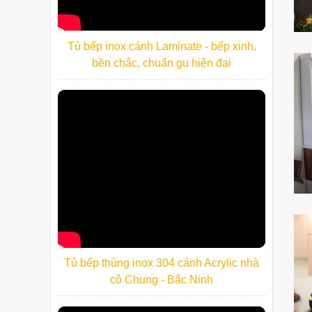
Tủ bếp inox cánh Laminate - bếp xinh,
bền chắc, chuẩn gu hiện đại
Tủ bếp thùng inox 304 cánh Acrylic nhà
cô Chung - Bắc Ninh