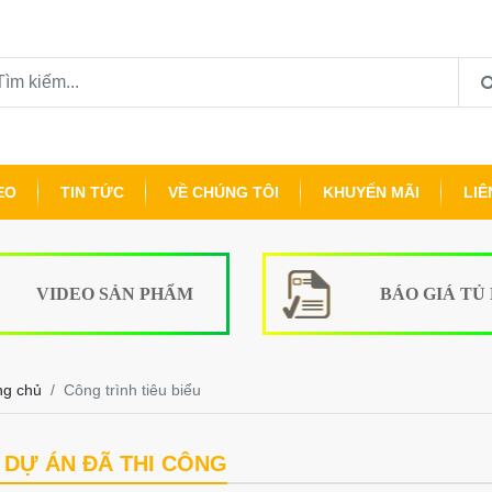
EO
TIN TỨC
VỀ CHÚNG TÔI
KHUYẾN MÃI
LIÊ
VIDEO SẢN PHẨM
BÁO GIÁ TỦ
ng chủ
Công trình tiêu biểu
DỰ ÁN ĐÃ THI CÔNG