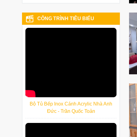
CÔNG TRÌNH TIÊU BIỂU
Bộ Tủ Bếp Inox Cánh Acrylic Nhà Anh
Đức - Trần Quốc Toản