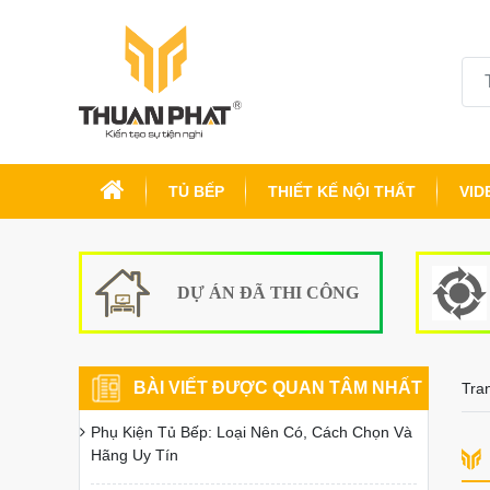
TỦ BẾP
THIẾT KẾ NỘI THẤT
VID
DỰ ÁN ĐÃ THI CÔNG
BÀI VIẾT ĐƯỢC QUAN TÂM NHẤT
Tra
Phụ Kiện Tủ Bếp: Loại Nên Có, Cách Chọn Và
Hãng Uy Tín