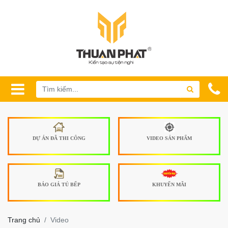
DỰ ÁN ĐÃ THI CÔNG
VIDEO SẢN PHẨM
BÁO GIÁ TỦ BẾP
KHUYẾN MÃI
Trang chủ
Video