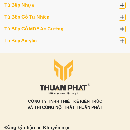
kế miễn phí
Tủ Bếp Nhựa
Vui lòng điền thông tin để nhận tư vấn miễn phí
Tủ Bếp Gỗ Tự Nhiên
Tủ Bếp Gỗ MDF An Cường
Tủ Bếp Acrylic
Loại tủ bếp quan tâm?
Tủ Bếp Inox
Tủ Bếp Nhựa
Tủ Bếp Gỗ Tự Nhiên
Tủ Bếp Gỗ Công Nghiệp
Thời gian muốn khảo sát
CÔNG TY TNHH THIẾT KẾ KIẾN TRÚC
VÀ THI CÔNG NỘI THẤT THUẬN PHÁT
Đăng ký nhận tin Khuyến mại