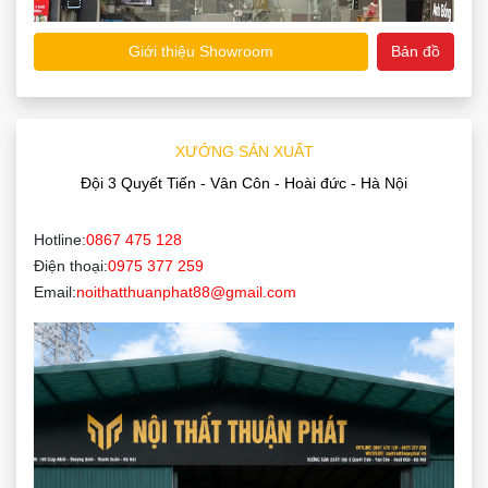
Giới thiệu Showroom
Bản đồ
XƯỞNG SẢN XUẤT
Đội 3 Quyết Tiến - Vân Côn - Hoài đức - Hà Nội
Hotline:
0867 475 128
Điện thoại:
0975 377 259
Email:
noithatthuanphat88@gmail.com