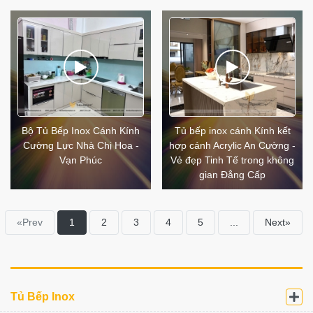
Bộ Tủ Bếp Inox Cánh Kính
Tủ bếp inox cánh Kính kết
Cường Lực Nhà Chị Hoa -
hợp cánh Acrylic An Cường -
Vạn Phúc
Vẻ đẹp Tinh Tế trong không
gian Đẳng Cấp
«Prev
1
2
3
4
5
...
Next»
×
Đăng ký khảo sát – Thiết
Tủ Bếp Inox