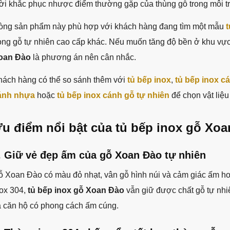
hời khắc phục nhược điểm thường gặp của thùng gỗ trong môi 
òng sản phẩm này phù hợp với khách hàng đang tìm một mẫu
t
òng gỗ tự nhiên cao cấp khác. Nếu muốn tăng độ bền ở khu vự
oan Đào
là phương án nên cân nhắc.
hách hàng có thể so sánh thêm với
tủ bếp inox
,
tủ bếp inox c
ánh nhựa
hoặc
tủ bếp inox cánh gỗ tự nhiên
để chọn vật liệ
u điểm nổi bật của tủ bếp inox gỗ Xo
. Giữ vẻ đẹp ấm của gỗ Xoan Đào tự nhiên
 Xoan Đào có màu đỏ nhạt, vân gỗ hình núi và cảm giác ấm hơn
nox 304,
tủ bếp inox gỗ Xoan Đào
vẫn giữ được chất gỗ tự nhi
à căn hộ có phong cách ấm cúng.