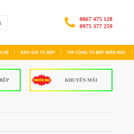
0867 475 128
0975 377 259
N HỆ
BÁO GIÁ TỦ BẾP
THI CÔNG TỦ BẾP MIỀN BẮC
 BẾP
KHUYẾN MÃI