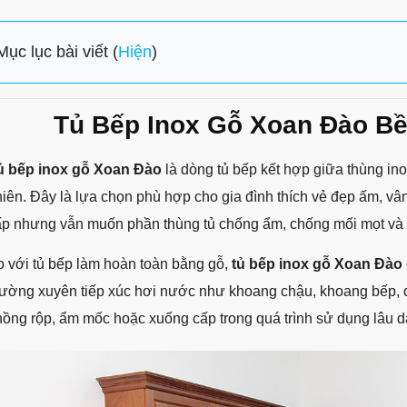
Mục lục bài viết (
Hiện
)
Tủ Bếp Inox Gỗ Xoan Đào Bề
ủ bếp inox gỗ Xoan Đào
là dòng tủ bếp kết hợp giữa thùng in
iên. Đây là lựa chọn phù hợp cho gia đình thích vẻ đẹp ấm, vân
ấp nhưng vẫn muốn phần thùng tủ chống ẩm, chống mối mọt và 
 với tủ bếp làm hoàn toàn bằng gỗ,
tủ bếp inox gỗ Xoan Đào
hường xuyên tiếp xúc hơi nước như khoang chậu, khoang bếp, đ
ồng rộp, ẩm mốc hoặc xuống cấp trong quá trình sử dụng lâu d