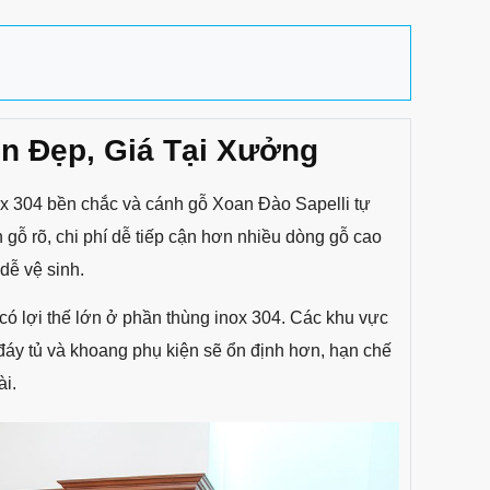
n Đẹp, Giá Tại Xưởng
ox 304 bền chắc và cánh gỗ Xoan Đào Sapelli tự
 gỗ rõ, chi phí dễ tiếp cận hơn nhiều dòng gỗ cao
dễ vệ sinh.
có lợi thế lớn ở phần thùng inox 304. Các khu vực
áy tủ và khoang phụ kiện sẽ ổn định hơn, hạn chế
ài.