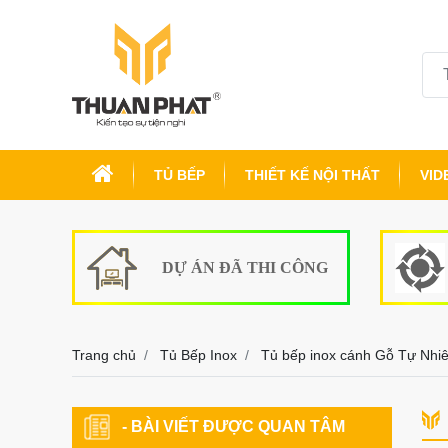
TỦ BẾP
THIẾT KẾ NỘI THẤT
VID
DỰ ÁN ĐÃ THI CÔNG
Trang chủ
Tủ Bếp Inox
Tủ bếp inox cánh Gỗ Tự Nhi
- BÀI VIẾT ĐƯỢC QUAN TÂM