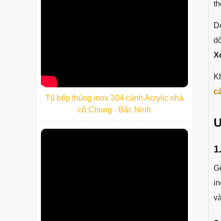
t
D
d
X
K
c
Tủ bếp thùng inox 304 cánh Acrylic nhà
cô Chung - Bắc Ninh
Ư
1
Gỗ
i
v