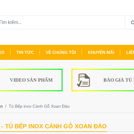
EO
TIN TỨC
VỀ CHÚNG TÔI
KHUYẾN MÃI
LIÊ
VIDEO SẢN PHẨM
BÁO GIÁ TỦ
ên
Tủ Bếp inox Cánh Gỗ Xoan Đào
- TỦ BẾP INOX CÁNH GỖ XOAN ĐÀO