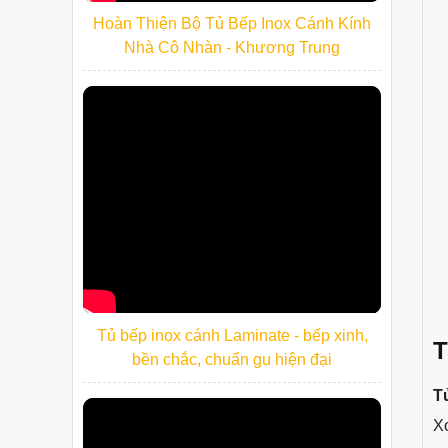
Hoàn Thiện Bộ Tủ Bếp Inox Cánh Kính
Nhà Cô Nhàn - Khương Trung
Tủ bếp inox cánh Laminate - bếp xinh,
T
bền chắc, chuẩn gu hiện đại
T
Xo