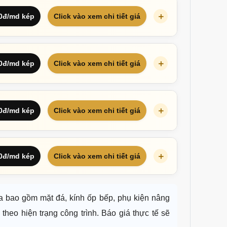
00đ/md kép
Click vào xem chi tiết giá
00đ/md kép
Click vào xem chi tiết giá
00đ/md kép
Click vào xem chi tiết giá
00đ/md kép
Click vào xem chi tiết giá
a bao gồm mặt đá, kính ốp bếp, phụ kiện nâng
theo hiện trạng công trình. Báo giá thực tế sẽ