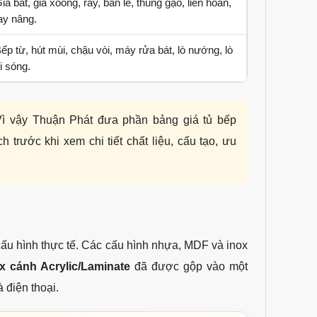
iá bát, giá xoong, ray, bản lề, thùng gạo, liên hoàn,
ay nâng.
ếp từ, hút mùi, chậu vòi, máy rửa bát, lò nướng, lò
i sóng.
ì vậy Thuận Phát đưa phần bảng giá tủ bếp
 trước khi xem chi tiết chất liệu, cấu tạo, ưu
ấu hình thực tế. Các cấu hình nhựa, MDF và inox
x cánh Acrylic/Laminate
đã được gộp vào một
 điện thoại.