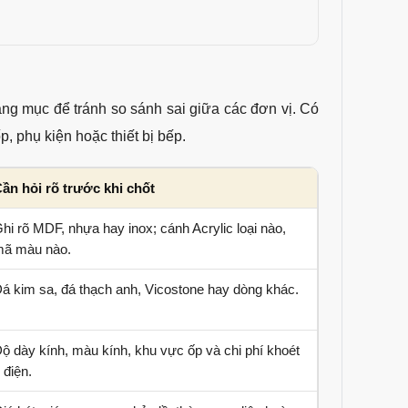
hạng mục để tránh so sánh sai giữa các đơn vị. Có
, phụ kiện hoặc thiết bị bếp.
ần hỏi rõ trước khi chốt
hi rõ MDF, nhựa hay inox; cánh Acrylic loại nào,
ã màu nào.
á kim sa, đá thạch anh, Vicostone hay dòng khác.
ộ dày kính, màu kính, khu vực ốp và chi phí khoét
 điện.