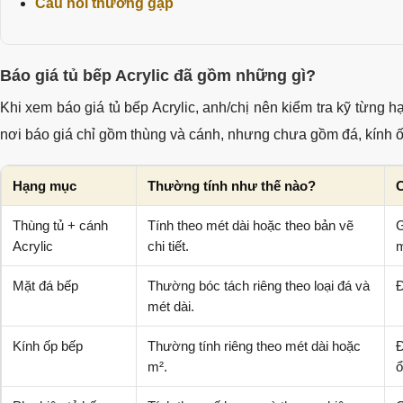
Câu hỏi thường gặp
Báo giá tủ bếp Acrylic đã gồm những gì?
Khi xem báo giá tủ bếp Acrylic, anh/chị nên kiểm tra kỹ từng 
nơi báo giá chỉ gồm thùng và cánh, nhưng chưa gồm đá, kính ốp
Hạng mục
Thường tính như thế nào?
C
Thùng tủ + cánh
Tính theo mét dài hoặc theo bản vẽ
G
Acrylic
chi tiết.
m
Mặt đá bếp
Thường bóc tách riêng theo loại đá và
Đ
mét dài.
Kính ốp bếp
Thường tính riêng theo mét dài hoặc
Đ
m².
ổ