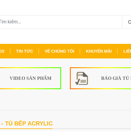
EO
TIN TỨC
VỀ CHÚNG TÔI
KHUYẾN MÃI
LIÊ
VIDEO SẢN PHẨM
BÁO GIÁ TỦ
- TỦ BẾP ACRYLIC