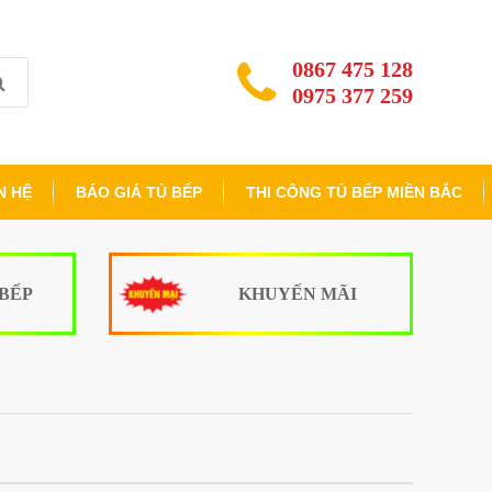
0867 475 128
0975 377 259
N HỆ
BÁO GIÁ TỦ BẾP
THI CÔNG TỦ BẾP MIỀN BẮC
 BẾP
KHUYẾN MÃI