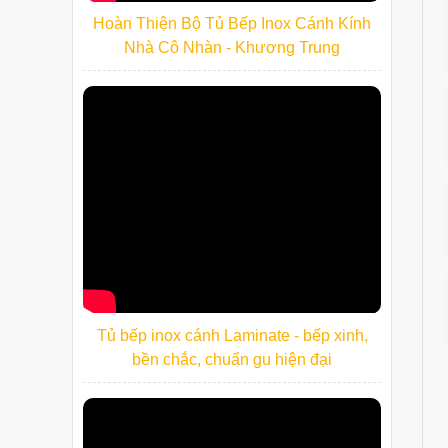
Hoàn Thiện Bộ Tủ Bếp Inox Cánh Kính
Nhà Cô Nhàn - Khương Trung
Tủ bếp inox cánh Laminate - bếp xinh,
bền chắc, chuẩn gu hiện đại