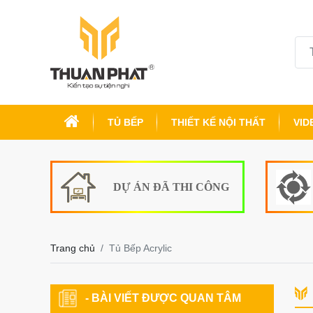
TỦ BẾP
THIẾT KẾ NỘI THẤT
VID
DỰ ÁN ĐÃ THI CÔNG
Trang chủ
Tủ Bếp Acrylic
- BÀI VIẾT ĐƯỢC QUAN TÂM