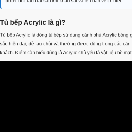
được bóc tách lại sau khi khảo sát và lên bản vẽ chi tiết.
Tủ bếp Acrylic là gì?
Tủ bếp Acrylic là dòng tủ bếp sử dụng cánh phủ Acrylic bóng 
sắc hiện đại, dễ lau chùi và thường được dùng trong các că
khách. Điểm cần hiểu đúng là Acrylic chủ yếu là vật liệu bề mặt