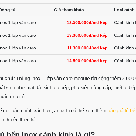
Dòng tủ
Giá tham khảo
Loại cánh
Inox 1 lớp vân caro
12.500.000đ/md kép
Cánh kính 
Inox 1 lớp vân caro
13.300.000đ/md kép
Cánh kính 
Inox 1 lớp vân caro
11.300.000đ/md kép
Cánh kính 
Inox 1 lớp vân caro
14.500.000đ/md kép
Cánh kính 
hi chú:
Thùng inox 1 lớp vân caro module rời cộng thêm 2.00
át sinh như mặt đá, kính ốp bếp, phụ kiện nâng cấp, thiết bị bế
huẩn nếu có.
ể dự toán chính xác hơn, anh/chị có thể xem thêm
báo giá tủ bế
ch thước thực tế.
ủ bếp inox cánh kính là gì?