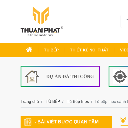
TỦ BẾP
THIẾT KẾ NỘI THẤT
VID
DỰ ÁN ĐÃ THI CÔNG
Trang chủ
TỦ BẾP
Tủ Bếp Inox
Tủ bếp inox cánh 
- BÀI VIẾT ĐƯỢC QUAN TÂM