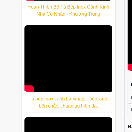
Hoàn Thiện Bộ Tủ Bếp Inox Cánh Kính
Nhà Cô Nhàn - Khương Trung
Tủ bếp inox cánh Laminate - bếp xinh,
bền chắc, chuẩn gu hiện đại
B