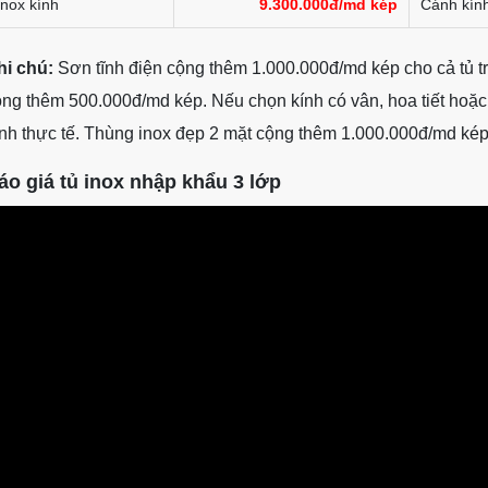
Inox kính
9.300.000đ/md kép
Cánh kín
hi chú:
Sơn tĩnh điện cộng thêm 1.000.000đ/md kép cho cả tủ tr
ng thêm 500.000đ/md kép. Nếu chọn kính có vân, hoa tiết hoặc k
nh thực tế. Thùng inox đẹp 2 mặt cộng thêm 1.000.000đ/md kép
áo giá tủ inox nhập khẩu 3 lớp