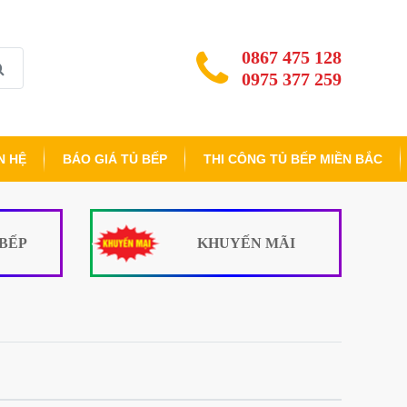
0867 475 128
0975 377 259
N HỆ
BÁO GIÁ TỦ BẾP
THI CÔNG TỦ BẾP MIỀN BẮC
 BẾP
KHUYẾN MÃI