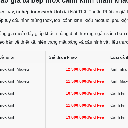
áo giá tủ bếp inox cánh kính tham khả
iện nay,
tủ bếp inox cánh kính
tại Nội Thất Thuận Phát có giá
ép
tùy cấu hình thùng inox, loại cánh kính, kiểu module, phụ kiệ
ng giá dưới đây giúp khách hàng định hướng ngân sách ban đầu 
eo bản vẽ thiết kế, hiện trạng mặt bằng và cấu hình vật liệu thực
Dòng tủ
Giá tham khảo
Loại cán
Inox kính Maxeu
12.300.000đ/md kép
Kính nhá
Inox kính Maxeu
11.500.000đ/md kép
Kính Maxe
Inox kính
10.300.000đ/md kép
Cánh kín
Inox kính
11.800.000đ/md kép
Cánh kín
Inox kính
13.800.000đ/md kép
Cánh kính