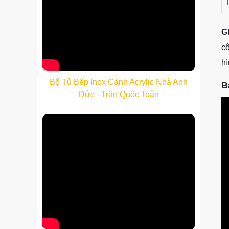
G
cộ
hì
Bộ Tủ Bếp Inox Cánh Acrylic Nhà Anh
B
Đức - Trần Quốc Toản