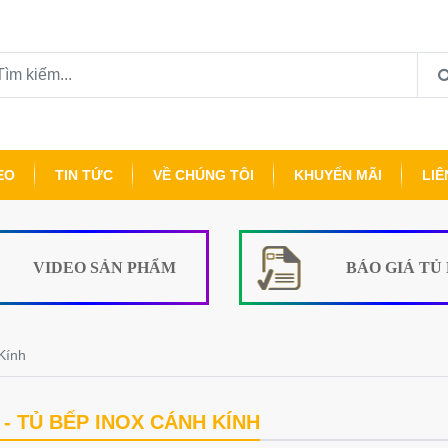
EO
TIN TỨC
VỀ CHÚNG TÔI
KHUYẾN MÃI
LIÊ
VIDEO SẢN PHẨM
BÁO GIÁ TỦ
Kính
- TỦ BẾP INOX CÁNH KÍNH