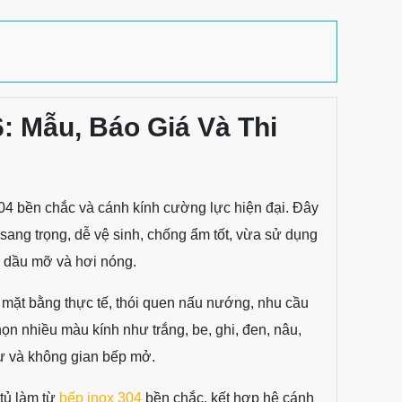
: Mẫu, Báo Giá Và Thi
304 bền chắc và cánh kính cường lực hiện đại. Đây
sang trọng, dễ vệ sinh, chống ẩm tốt, vừa sử dụng
, dầu mỡ và hơi nóng.
 mặt bằng thực tế, thói quen nấu nướng, nhu cầu
ọn nhiều màu kính như trắng, be, ghi, đen, nâu,
hự và không gian bếp mở.
tủ làm từ
bếp inox 304
bền chắc, kết hợp hệ cánh