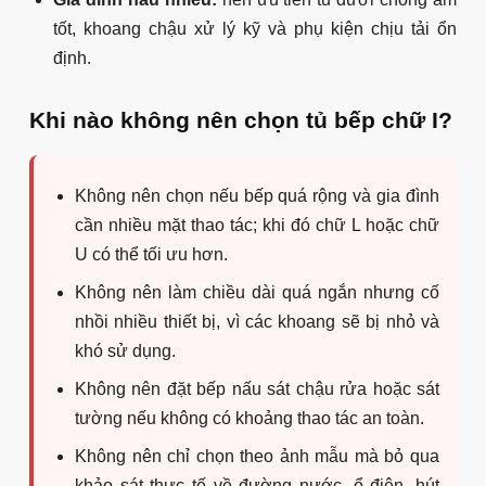
Công trình anh Sơn - Bắc Ninh
Phương án Laminate kết hợp Acrylic phù hợp
khách hàng thích bề mặt vân gỗ nhưng vẫn muốn
có điểm nhấn sáng bóng. Đây là lựa chọn tốt cho
bếp thẳng liền phòng ăn hoặc căn hộ có phong
cách nội thất hiện đại.
Kinh nghiệm chọn tủ bếp chữ I cho
từng không gian
Chung cư nhỏ:
nên ưu tiên màu sáng, tủ kịch trần,
phụ kiện vừa đủ và hạn chế chia khoang quá nhỏ.
Nhà phố hẹp:
nên kiểm tra kỹ đường nước, cửa sổ,
ổ điện và vị trí máy hút mùi trước khi chốt bản vẽ.
Bếp liền phòng khách:
nên chọn mặt cánh đẹp, ít