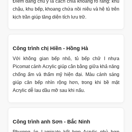
riêng.
Anh/chị có thể xem thêm trang
báo giá tủ bếp
để
đối chiếu chi phí theo vật liệu và cách bóc tách
hạng mục.
Công trình tủ bếp chữ I thực tế đã thi
công
Công trình chú Chính - Kim Mã
Mặt bằng bếp dạng thẳng, chiều ngang hạn chế
nên phương án tủ bếp chữ I giúp khu vực nấu
nướng gọn gàng hơn. Cấu hình inox cánh kính
được chọn vì gia đình ưu tiên độ bền, dễ vệ sinh