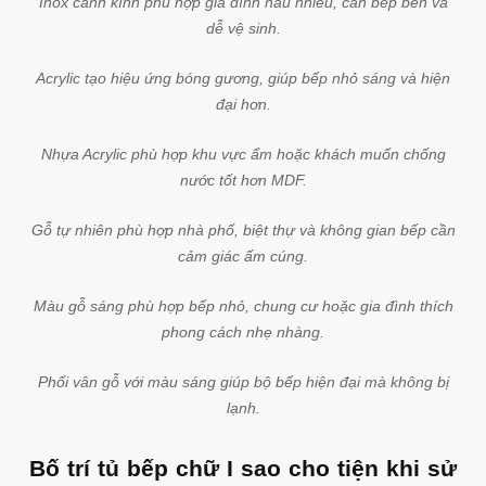
Chất liệu
Phù hợp với
Ưu điểm
Tủ bếp
Gia đình nấu nhiều,
Bền, chống nước, ch
inox
bếp dễ ẩm
mối mọt, dễ vệ sinh
Inox
Bếp hiện đại, cần
Cánh kính đẹp, dễ lau, 
cánh
sạch và sang
lo bong tróc
kính
Acrylic
Chung cư, nhà phố
Bóng gương, sáng, dễ
hiện đại
cảm giác rộng
Laminate
Khách thích vân gỗ
Bền bề mặt, nhiều mẫ
hiện đại
vân gỗ
Tủ bếp
Khu vực dễ ẩm, ngân
Chống nước tốt hơn
nhựa
sách vừa
Gỗ tự
Nhà phố, biệt thự,
Sang, bền nếu xử lý tố
nhiên
phong cách ấm cúng
màu gỗ có chiều sâu