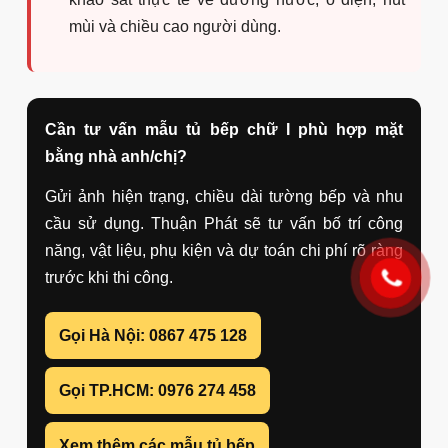
rối màu, phối đá/kính hài hòa để tổng thể sang hơn.
Gia đình nấu nhiều:
nên ưu tiên tủ dưới chống ẩm
tốt, khoang chậu xử lý kỹ và phụ kiện chịu tải ổn
định.
Khi nào không nên chọn tủ bếp chữ I?
Không nên chọn nếu bếp quá rộng và gia đình
cần nhiều mặt thao tác; khi đó chữ L hoặc chữ
U có thể tối ưu hơn.
Không nên làm chiều dài quá ngắn nhưng cố
nhồi nhiều thiết bị, vì các khoang sẽ bị nhỏ và
khó sử dụng.
Không nên đặt bếp nấu sát chậu rửa hoặc sát
tường nếu không có khoảng thao tác an toàn.