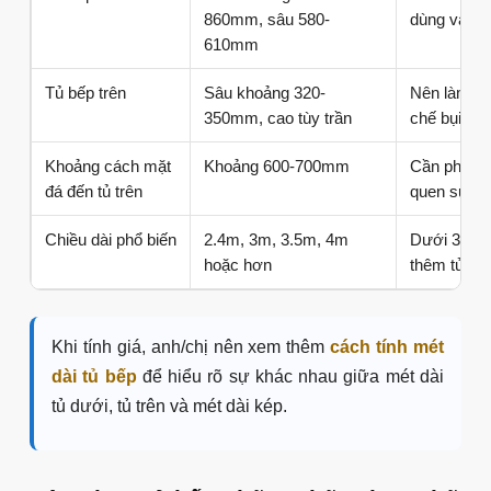
860mm, sâu 580-
dùng và vị 
610mm
Tủ bếp trên
Sâu khoảng 320-
Nên làm kị
350mm, cao tùy trần
chế bụi nóc
Khoảng cách mặt
Khoảng 600-700mm
Cần phù hợ
đá đến tủ trên
quen sử dụ
Chiều dài phổ biến
2.4m, 3m, 3.5m, 4m
Dưới 3m nên
hoặc hơn
thêm tủ khô
Khi tính giá, anh/chị nên xem thêm
cách tính mét
dài tủ bếp
để hiểu rõ sự khác nhau giữa mét dài
tủ dưới, tủ trên và mét dài kép.