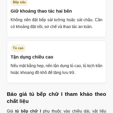
Bố trí tủ bếp chữ I sao cho tiện khi sử
dụng?
Với bếp chữ I, nguyên tắc quan trọng là không để các
khu vực thao tác bị chen chúc. Nên sắp xếp theo trình
tự hợp lý: lấy đồ, rửa, sơ chế, nấu, bày đồ. Nếu chiều
dài đủ, có thể đặt tủ lạnh hoặc tủ đồ khô ở một đầu,
chậu ở giữa và bếp nấu ở đầu còn lại để thao tác thuận
hơn.
Khoang chậu
Ưu tiên chống ẩm
Khoang chậu nên xử lý kỹ, đặc biệt nếu dùng MDF
hoặc gỗ tự nhiên. Với gia đình nấu nhiều, có thể
cân nhắc thùng inox cho tủ dưới.