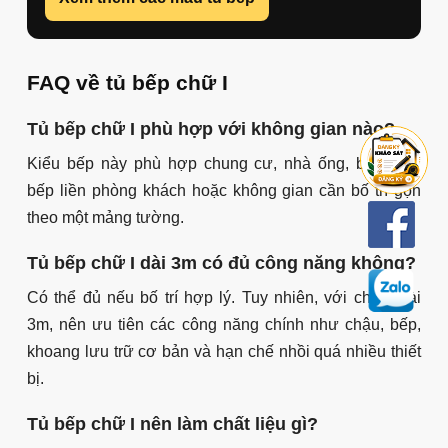
Không nên chỉ chọn theo ảnh mẫu mà bỏ qua
khảo sát thực tế về đường nước, ổ điện, hút
mùi và chiều cao người dùng.
Cần tư vấn mẫu tủ bếp chữ I phù hợp mặt
bằng nhà anh/chị?
Gửi ảnh hiện trạng, chiều dài tường bếp và nhu
cầu sử dụng. Thuận Phát sẽ tư vấn bố trí công
năng, vật liệu, phụ kiện và dự toán chi phí rõ ràng
trước khi thi công.
Gọi Hà Nội: 0867 475 128