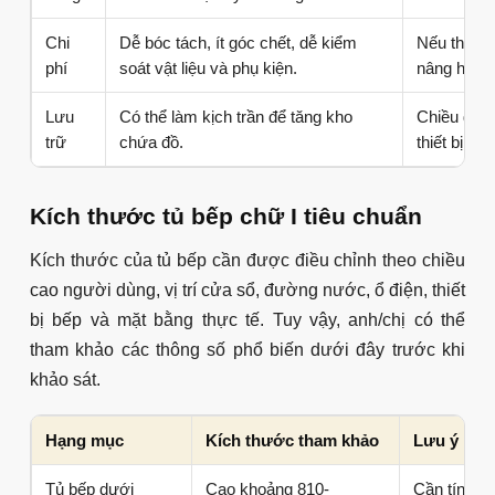
Chi
Dễ bóc tách, ít góc chết, dễ kiểm
Nếu thêm t
phí
soát vật liệu và phụ kiện.
nâng hạ th
Lưu
Có thể làm kịch trần để tăng kho
Chiều dài 
trữ
chứa đồ.
thiết bị và 
Kích thước tủ bếp chữ I tiêu chuẩn
Kích thước của tủ bếp cần được điều chỉnh theo chiều
cao người dùng, vị trí cửa sổ, đường nước, ổ điện, thiết
bị bếp và mặt bằng thực tế. Tuy vậy, anh/chị có thể
tham khảo các thông số phổ biến dưới đây trước khi
khảo sát.
Hạng mục
Kích thước tham khảo
Lưu ý khi t
Tủ bếp dưới
Cao khoảng 810-
Cần tính t