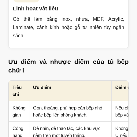
Linh hoạt vật liệu
Có thể làm bằng inox, nhựa, MDF, Acrylic,
Laminate, cánh kính hoặc gỗ tự nhiên tùy ngân
sách.
Ưu điểm và nhược điểm của tủ bếp
chữ I
Tiêu
Ưu điểm
Điểm cần 
chí
Không
Gọn, thoáng, phù hợp căn bếp nhỏ
Nếu chiều d
gian
hoặc bếp liền phòng khách.
bếp và tủ l
Công
Dễ nhìn, dễ thao tác, các khu vực
Không tối 
năng
nằm trên một tuyến thẳng.
U nếu bếp 