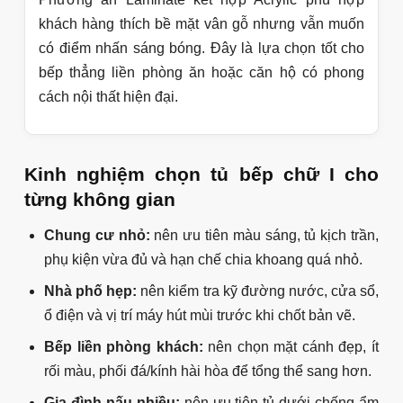
và hạn chế ẩm mốc ở khu vực tủ dưới.
Điểm đáng chú ý là cách chia khoang rõ ràng: khu
chậu, khu bếp, khoang chứa nồi niêu và hệ tủ trên
kịch trần giúp tăng diện tích lưu trữ.
Công trình chị Hiền - Hồng Hà
Với không gian bếp nhỏ, tủ bếp chữ I nhựa
Picomat cánh Acrylic giúp cân bằng giữa khả năng
chống ẩm và thẩm mỹ hiện đại. Màu cánh sáng
giúp căn bếp nhìn rộng hơn, trong khi bề mặt
Acrylic dễ lau dầu mỡ sau khi nấu.