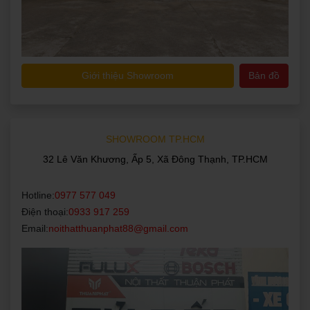
Giới thiệu Showroom
Bản đồ
SHOWROOM TP.HCM
32 Lê Văn Khương, Ấp 5, Xã Đông Thạnh, TP.HCM
Hotline:
0977 577 049
Điện thoại:
0933 917 259
Email:
noithatthuanphat88@gmail.com