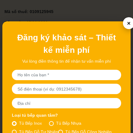
Mã số thuế: 0109125945
×
Cấp ngày: 17/03/2020
Đơn vị cấp phép: Sở Tài Chính TP. Hà Nội - Phòng Đăng Ký
Đăng ký khảo sát – Thiết
Kinh Doanh và Tài Chính Doanh Nghiệp
kế miễn phí
Vui lòng điền thông tin để nhận tư vấn miễn phí
SHOWROOM HÀ NỘI
199 phố Giáp Nhất - Thượng Đình - Thanh Xuân - Hà Nội
Hotline:
0867 475 128
Điện thoại:
0975 377 259
Email:
noithatthuanphat88@gmail.com
Loại tủ bếp quan tâm?
Tủ Bếp Inox
Tủ Bếp Nhựa
Tủ Bếp Gỗ Tự Nhiên
Tủ Bếp Gỗ Công Nghiệp