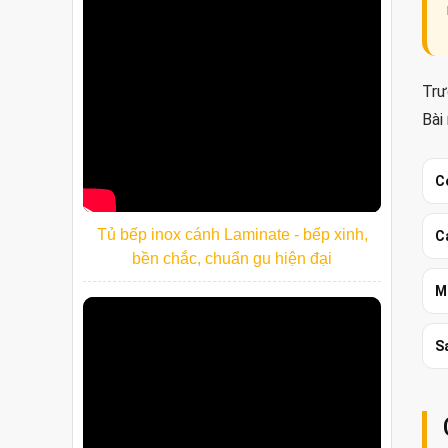
Trư
Bài
C
Tủ bếp inox cánh Laminate - bếp xinh,
C
bền chắc, chuẩn gu hiện đại
M
S