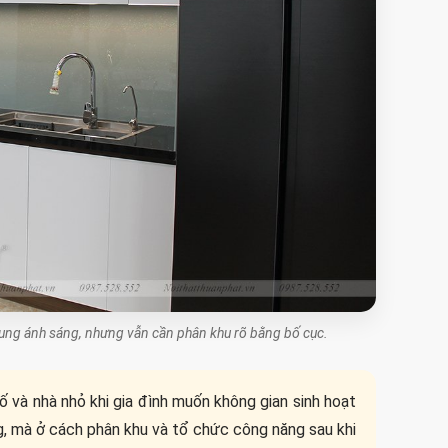
hung ánh sáng, nhưng vẫn cần phân khu rõ bằng bố cục.
 và nhà nhỏ khi gia đình muốn không gian sinh hoạt
, mà ở cách phân khu và tổ chức công năng sau khi