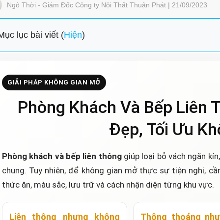
Ngô Thời - Giám Đốc Công ty Nội Thất Thuận Phát | 21/09/2023
Mục lục bài viết (
Hiện
)
GIẢI PHÁP KHÔNG GIAN MỞ
Phòng Khách Và Bếp Liên T
Đẹp, Tối Ưu Kh
Phòng khách và bếp liên thông
giúp loại bỏ vách ngăn kín
chung. Tuy nhiên, để không gian mở thực sự tiện nghi, cần
thức ăn, màu sắc, lưu trữ và cách nhận diện từng khu vực.
Liên thông nhưng không
Thông thoáng như