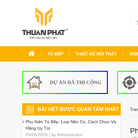
TỦ BẾP
THIẾT KẾ NỘI THẤT
VID
DỰ ÁN ĐÃ THI CÔNG
BÀI VIẾT ĐƯỢC QUAN TÂM NHẤT
Tra
Phụ Kiện Tủ Bếp: Loại Nên Có, Cách Chọn Và
Hãng Uy Tín
Ph
03/08/2026 | by Administrator