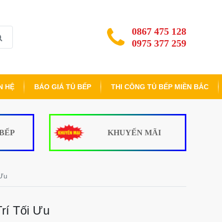
0867 475 128
0975 377 259
N HỆ
BÁO GIÁ TỦ BẾP
THI CÔNG TỦ BẾP MIỀN BẮC
 BẾP
KHUYẾN MÃI
 Ưu
rí Tối Ưu