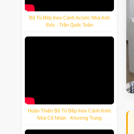
Bộ Tủ Bếp Inox Cánh Acrylic Nhà Anh
Đức - Trần Quốc Toản
Hoàn Thiện Bộ Tủ Bếp Inox Cánh Kính
Nhà Cô Nhàn - Khương Trung