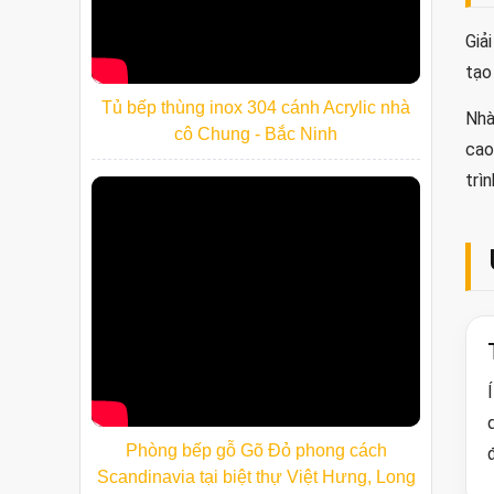
Giả
tạo
Tủ bếp thùng inox 304 cánh Acrylic nhà
Nhà
cô Chung - Bắc Ninh
cao
trì
Phòng bếp gỗ Gõ Đỏ phong cách
Scandinavia tại biệt thự Việt Hưng, Long