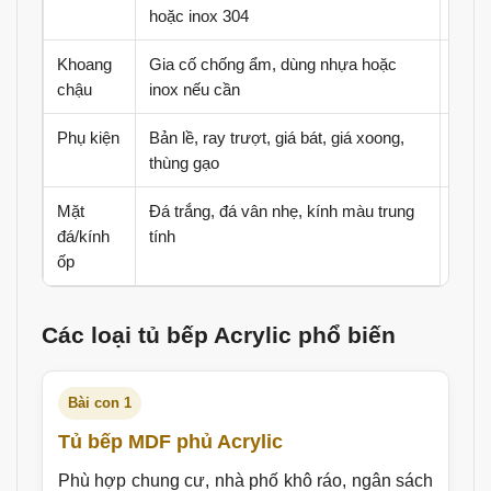
hoặc inox 304
suất 
Khoang
Gia cố chống ẩm, dùng nhựa hoặc
Đây l
chậu
inox nếu cần
Phụ kiện
Bản lề, ray trượt, giá bát, giá xoong,
Nên c
thùng gạo
cánh 
Mặt
Đá trắng, đá vân nhẹ, kính màu trung
Giúp
đá/kính
tính
tăng
ốp
Các loại tủ bếp Acrylic phổ biến
Bài con 1
Tủ bếp MDF phủ Acrylic
Phù hợp chung cư, nhà phố khô ráo, ngân sách