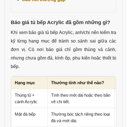
Báo giá tủ bếp Acrylic đã gồm những gì?
Khi xem báo giá tủ bếp Acrylic, anh/chị nên kiểm tra
kỹ từng hạng mục để tránh so sánh sai giữa các
đơn vị. Có nơi báo giá chỉ gồm thùng và cánh,
nhưng chưa gồm đá, kính ốp, phụ kiện hoặc thiết bị
bếp.
Hạng mục
Thường tính như thế nào?
Cần 
Thùng tủ +
Tính theo mét dài hoặc theo bản
Ghi 
cánh Acrylic
vẽ chi tiết.
nào,
Mặt đá bếp
Thường bóc tách riêng theo loại
Đá k
đá và mét dài.
dòng