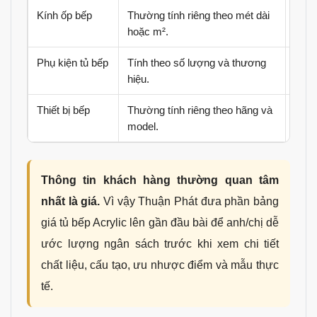
Kính ốp bếp
Thường tính riêng theo mét dài
Độ d
hoặc m².
phí k
Phụ kiện tủ bếp
Tính theo số lượng và thương
Giá b
hiệu.
liên 
Thiết bị bếp
Thường tính riêng theo hãng và
Bếp 
model.
nướn
Thông tin khách hàng thường quan tâm
nhất là giá.
Vì vậy Thuận Phát đưa phần bảng
giá tủ bếp Acrylic lên gần đầu bài để anh/chị dễ
ước lượng ngân sách trước khi xem chi tiết
chất liệu, cấu tạo, ưu nhược điểm và mẫu thực
tế.