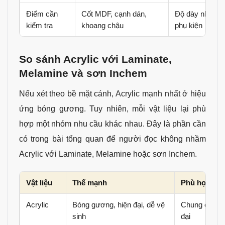
Điểm cần
Cốt MDF, cạnh dán,
Độ dày nhựa, li
kiểm tra
khoang chậu
phụ kiện
So sánh Acrylic với Laminate,
Melamine và sơn Inchem
Nếu xét theo bề mặt cánh, Acrylic mạnh nhất ở hiệu
ứng bóng gương. Tuy nhiên, mỗi vật liệu lại phù
hợp một nhóm nhu cầu khác nhau. Đây là phần cần
có trong bài tổng quan để người đọc không nhầm
Acrylic với Laminate, Melamine hoặc sơn Inchem.
Vật liệu
Thế mạnh
Phù hợp với
Acrylic
Bóng gương, hiện đại, dễ vệ
Chung cư, nh
sinh
đại