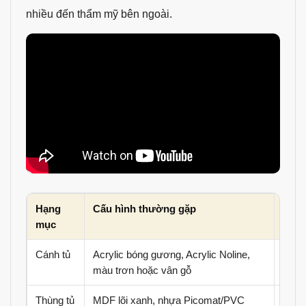
nhiều đến thẩm mỹ bên ngoài.
Hạng
Cấu hình thường gặp
Lưu 
mục
Cánh tủ
Acrylic bóng gương, Acrylic Noline,
Xem 
màu trơn hoặc vân gỗ
ảnh c
Thùng tủ
MDF lõi xanh, nhựa Picomat/PVC
Chọn