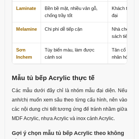
Laminate
Bền bề mặt, nhiều vân gỗ,
Khách thích 
chống trầy tốt
đại
Melamine
Chi phí dễ tiếp cận
Nhà cho thuê
sách tiết kiệ
Sơn
Tùy biến màu, làm được
Tân cổ nhẹ, 
Inchem
cánh soi
nhân hóa
Mẫu tủ bếp Acrylic thực tế
Các mẫu dưới đây chỉ là nhóm mẫu đại diện. Nếu
anh/chị muốn xem sâu theo từng cấu hình, nên vào
các nội dung chi tiết tương ứng để tránh nhầm giữa
MDF Acrylic, nhựa Acrylic và inox cánh Acrylic.
Gợi ý chọn mẫu tủ bếp Acrylic theo không