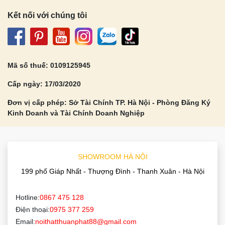
Tủ Bếp Inox
Tủ Bếp Nhựa
Kết nối với chúng tôi
Tủ Bếp Gỗ Tự Nhiên
Tủ Bếp Gỗ Công Nghiệp
Thời gian muốn khảo sát
Mã số thuế: 0109125945
Cấp ngày: 17/03/2020
Đơn vị cấp phép: Sở Tài Chính TP. Hà Nội - Phòng Đăng Ký
Kinh Doanh và Tài Chính Doanh Nghiệp
SHOWROOM HÀ NỘI
199 phố Giáp Nhất - Thượng Đình - Thanh Xuân - Hà Nội
Hotline:
0867 475 128
Đăng ký ngay
Điện thoại:
0975 377 259
Email:
noithatthuanphat88@gmail.com