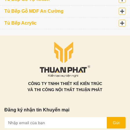
Tủ Bếp Gỗ MDF An Cường
Tủ Bếp Acrylic
×
Đăng ký khảo sát – Thiết
kế miễn phí
Vui lòng điền thông tin để nhận tư vấn miễn phí
CÔNG TY TNHH THIẾT KẾ KIẾN TRÚC
VÀ THI CÔNG NỘI THẤT THUẬN PHÁT
Đăng ký nhận tin Khuyến mại
Gửi
Loại tủ bếp quan tâm?