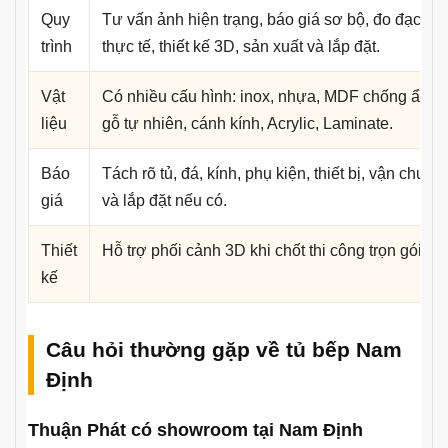
Quy
Tư vấn ảnh hiện trạng, báo giá sơ bộ, đo đạc
trình
thực tế, thiết kế 3D, sản xuất và lắp đặt.
Vật
Có nhiều cấu hình: inox, nhựa, MDF chống ẩm,
liệu
gỗ tự nhiên, cánh kính, Acrylic, Laminate.
Báo
Tách rõ tủ, đá, kính, phụ kiện, thiết bị, vận chuyể
giá
và lắp đặt nếu có.
Thiết
Hỗ trợ phối cảnh 3D khi chốt thi công trọn gói.
kế
Câu hỏi thường gặp về tủ bếp Nam
Định
Thuận Phát có showroom tại Nam Định