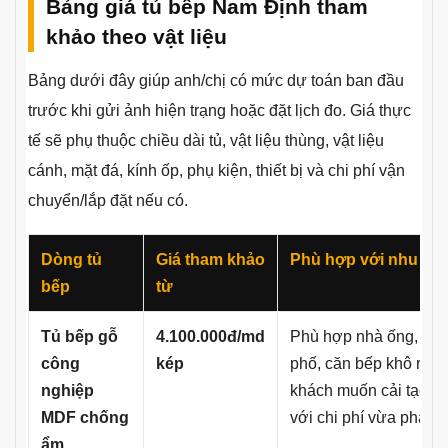
Bảng giá tủ bếp Nam Định tham
khảo theo vật liệu
Bảng dưới đây giúp anh/chị có mức dự toán ban đầu
trước khi gửi ảnh hiện trạng hoặc đặt lịch đo. Giá thực
tế sẽ phụ thuộc chiều dài tủ, vật liệu thùng, vật liệu
cánh, mặt đá, kính ốp, phụ kiện, thiết bị và chi phí vận
chuyển/lắp đặt nếu có.
Dòng tủ
Giá tham khảo
Phù hợp với nhu cầ
bếp
từ
Tủ bếp gỗ
4.100.000đ/md
Phù hợp nhà ống, nh
công
kép
phố, căn bếp khô ráo 
nghiệp
khách muốn cải tạo b
MDF chống
với chi phí vừa phải.
ẩm