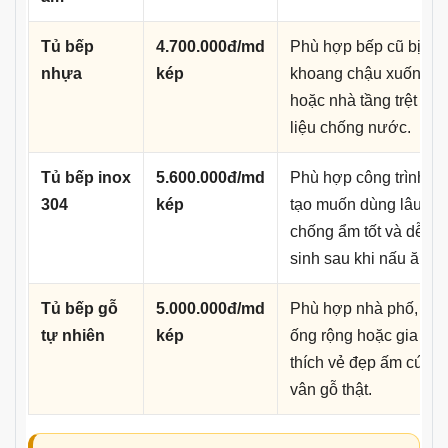
Tủ bếp
4.700.000đ/md
Phù hợp bếp cũ bị ẩm
nhựa
kép
khoang chậu xuống c
hoặc nhà tầng trệt cần
liệu chống nước.
Tủ bếp inox
5.600.000đ/md
Phù hợp công trình cả
304
kép
tạo muốn dùng lâu dài
chống ẩm tốt và dễ vệ
sinh sau khi nấu ăn.
Tủ bếp gỗ
5.000.000đ/md
Phù hợp nhà phố, nh
tự nhiên
kép
ống rộng hoặc gia chủ
thích vẻ đẹp ấm cúng
vân gỗ thật.