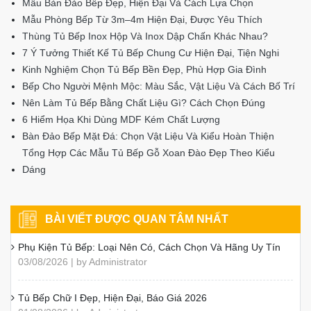
Mẫu Bàn Đảo Bếp Đẹp, Hiện Đại Và Cách Lựa Chọn
Mẫu Phòng Bếp Từ 3m–4m Hiện Đại, Được Yêu Thích
Thùng Tủ Bếp Inox Hộp Và Inox Dập Chấn Khác Nhau?
7 Ý Tưởng Thiết Kế Tủ Bếp Chung Cư Hiện Đại, Tiện Nghi
Kinh Nghiệm Chọn Tủ Bếp Bền Đẹp, Phù Hợp Gia Đình
Bếp Cho Người Mệnh Mộc: Màu Sắc, Vật Liệu Và Cách Bố Trí
Nên Làm Tủ Bếp Bằng Chất Liệu Gì? Cách Chọn Đúng
6 Hiểm Họa Khi Dùng MDF Kém Chất Lượng
Bàn Đảo Bếp Mặt Đá: Chọn Vật Liệu Và Kiểu Hoàn Thiện
Tổng Hợp Các Mẫu Tủ Bếp Gỗ Xoan Đào Đẹp Theo Kiểu
Dáng
BÀI VIẾT ĐƯỢC QUAN TÂM NHẤT
Phụ Kiện Tủ Bếp: Loại Nên Có, Cách Chọn Và Hãng Uy Tín
03/08/2026 | by Administrator
Tủ Bếp Chữ I Đẹp, Hiện Đại, Báo Giá 2026