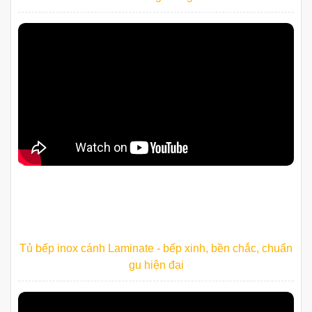
Tủ bếp inox cánh Laminate - bếp xinh, bền chắc, chuẩn
gu hiện đại