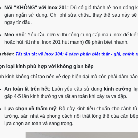
Nói "KHÔNG" với Inox 201:
Dù có giá thành rẻ hơn đáng kể,
gian ngắn sử dụng. Chi phí sửa chữa, thay thế sau này sẽ
ngay từ đầu.
Mẹo nhỏ:
Yêu cầu đơn vị thi công cung cấp mẫu inox để kiể
hoặc hút rất nhẹ, Inox 201 hút mạnh) để phân biệt nhanh.
 thêm:
Tất tần tật về inox 304: 4 cách phân biệt thật - giả, chính
n loại kính phù hợp với không gian bếp
h kính không chỉ tạo nên vẻ đẹp hiện đại mà còn phải đảm bảo
An toàn là trên hết:
Luôn yêu cầu sử dụng
kính cường l
gấp 4-5 lần kính thường và rất an toàn khi xảy ra va đập.
Lựa chọn về thẩm mỹ:
Độ dày kính tiêu chuẩn cho cánh t
tường, sàn nhà và phong cách nội thất tổng thể của căn bếp
lựa chọn an toàn và sang trọng.