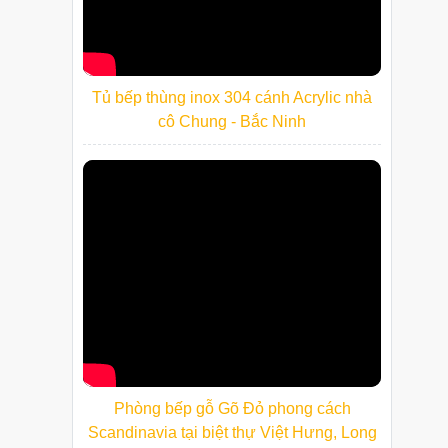
Tủ bếp thùng inox 304 cánh Acrylic nhà
cô Chung - Bắc Ninh
Phòng bếp gỗ Gõ Đỏ phong cách
Scandinavia tại biệt thự Việt Hưng, Long