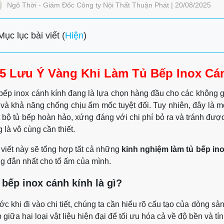
Ngô Thời - Giám Đốc Công ty Nội Thất Thuận Phát | 20/08/2025
Mục lục bài viết (
Hiện
)
5 Lưu Ý Vàng Khi Làm Tủ Bếp Inox Cá
bếp inox cánh kính đang là lựa chọn hàng đầu cho các không g
i và khả năng chống chịu ẩm mốc tuyệt đối. Tuy nhiên, đây là
 bộ tủ bếp hoàn hảo, xứng đáng với chi phí bỏ ra và tránh được
g là vô cùng cần thiết.
 viết này sẽ tổng hợp tất cả những
kinh nghiệm làm tủ bếp in
g đắn nhất cho tổ ấm của mình.
 bếp inox cánh kính là gì?
ớc khi đi vào chi tiết, chúng ta cần hiểu rõ cấu tạo của dòng s
 giữa hai loại vật liệu hiện đại để tối ưu hóa cả về độ bền và tí