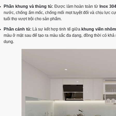
Phần khung và thùng tủ:
Được làm hoàn toàn từ
Inox 30
nước, chống ẩm mốc, chống mối mọt tuyệt đối và chịu lực cự
tuổi thọ vượt trội cho sản phẩm.
Phần cánh tủ:
Là sự kết hợp tinh tế giữa
khung viền nhô
màu ở mặt sau để tạo ra màu sắc đa dạng, đồng thời có khả n
dụng.