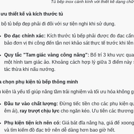
Tủ bếp inox cánh kính với thiết kế dạng chữ
 ưu thiết kế và kích thước tủ
 bộ tủ bếp đẹp phải đi đôi với sự tiện nghi khi sử dụng.
Đo đạc chính xác:
Kích thước tủ bếp phải được đo đạc cẩn
bảo đơn vị thi công đến tận nơi khảo sát thực tế trước khi lên 
Quy tắc "Tam giác vàng công năng":
Bố trí 3 khu vực qua
một hình tam giác ảo. Khoảng cách hợp lý giữa 3 điểm này s
tác thừa khi nấu nướng.
 chọn phụ kiện tủ bếp thông minh
 kiện là yếu tố giúp nâng tầm trải nghiệm và tối ưu hóa không gi
Đầu tư vào chất lượng:
Đừng tiếc tiền cho các phụ kiện 
êm ái),
ray trượt chịu lực
cho ngăn kéo. Ưu tiên các thương h
Phụ kiện tiện ích nên có:
Giá bát đĩa nâng hạ, giá để xoong n
và tìm kiếm đồ đạc trở nên dễ dàng hơn bao giờ hết.