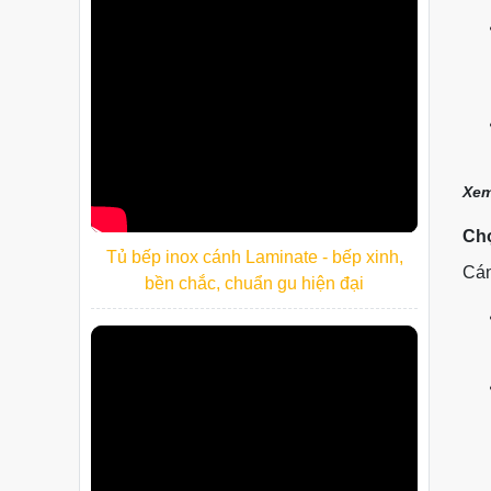
Xem
Chọ
Tủ bếp inox cánh Laminate - bếp xinh,
Cán
bền chắc, chuẩn gu hiện đại