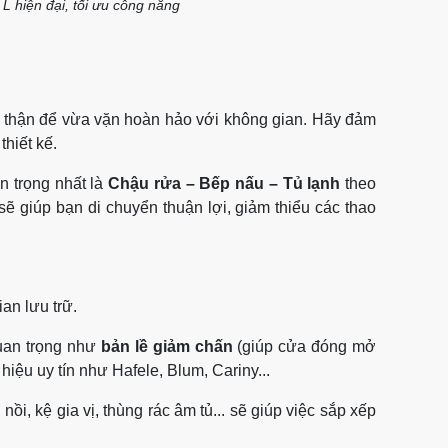
 L hiện đại, tối ưu công năng
 thận để vừa vặn hoàn hảo với không gian. Hãy đảm
thiết kế.
n trọng nhất là
Chậu rửa – Bếp nấu – Tủ lạnh
theo
ẽ giúp bạn di chuyển thuận lợi, giảm thiểu các thao
an lưu trữ.
quan trọng như
bản lề giảm chấn
(giúp cửa đóng mở
iệu uy tín như Hafele, Blum, Cariny...
ồi, kệ gia vị, thùng rác âm tủ... sẽ giúp việc sắp xếp