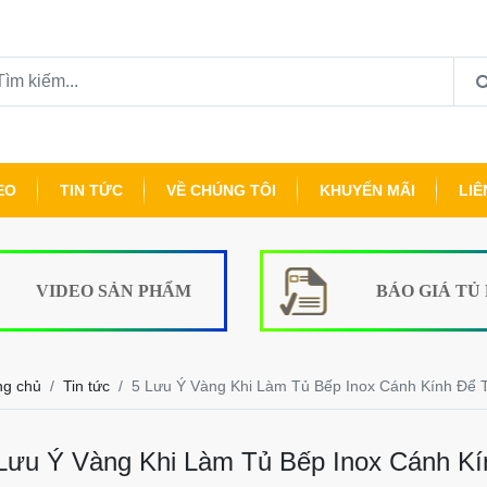
EO
TIN TỨC
VỀ CHÚNG TÔI
KHUYẾN MÃI
LIÊ
VIDEO SẢN PHẨM
BÁO GIÁ TỦ
ng chủ
Tin tức
5 Lưu Ý Vàng Khi Làm Tủ Bếp Inox Cánh Kính Để 
Lưu Ý Vàng Khi Làm Tủ Bếp Inox Cánh Kí