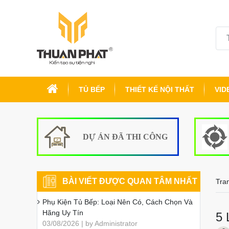
TỦ BẾP
THIẾT KẾ NỘI THẤT
VID
DỰ ÁN ĐÃ THI CÔNG
BÀI VIẾT ĐƯỢC QUAN TÂM NHẤT
Tra
Phụ Kiện Tủ Bếp: Loại Nên Có, Cách Chọn Và
Hãng Uy Tín
5 
03/08/2026 | by Administrator