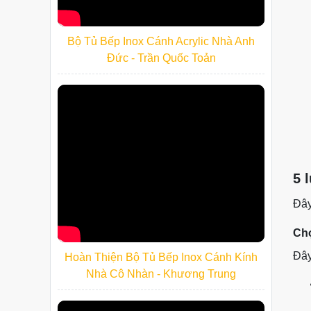
Bộ Tủ Bếp Inox Cánh Acrylic Nhà Anh
Đức - Trần Quốc Toản
5 
Đây
Chọ
Đây
Hoàn Thiện Bộ Tủ Bếp Inox Cánh Kính
Nhà Cô Nhàn - Khương Trung