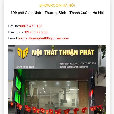
SHOWROOM HÀ NỘI
199 phố Giáp Nhất - Thượng Đình - Thanh Xuân - Hà Nội
Hotline:
0867 475 128
Điện thoại:
0975 377 259
Email:
noithatthuanphat88@gmail.com