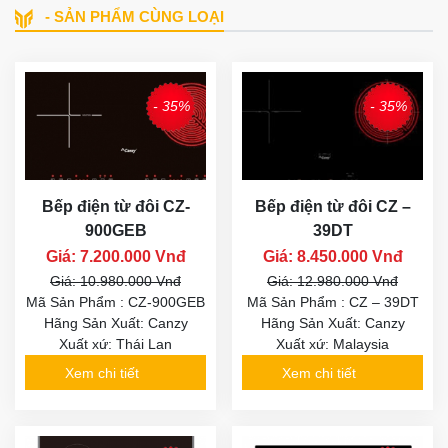
- SẢN PHẨM CÙNG LOẠI
- 35%
- 35%
Bếp điện từ đôi CZ-
Bếp điện từ đôi CZ –
900GEB
39DT
Giá: 7.200.000 Vnđ
Giá: 8.450.000 Vnđ
Giá: 10.980.000 Vnđ
Giá: 12.980.000 Vnđ
Mã Sản Phẩm : CZ-900GEB
Mã Sản Phẩm : CZ – 39DT
Hãng Sản Xuất: Canzy
Hãng Sản Xuất: Canzy
Xuất xứ: Thái Lan
Xuất xứ: Malaysia
Xem chi tiết
Xem chi tiết