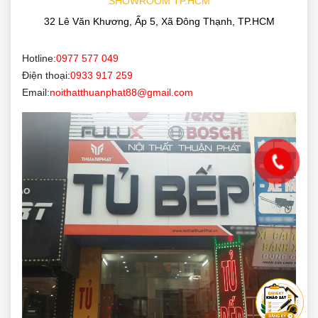
SHOWROOM TP.HCM
32 Lê Văn Khương, Ấp 5, Xã Đông Thạnh, TP.HCM
Hotline:
0977 577 049
Điện thoại:
0933 917 259
Email:
noithatthuanphat88@gmail.com