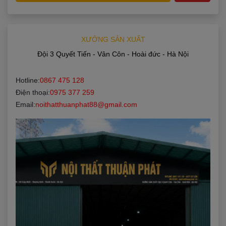
XƯỞNG SẢN XUẤT
Đội 3 Quyết Tiến - Vân Côn - Hoài đức - Hà Nội
Hotline:
0867 475 128
Đăng ký ngay
Điện thoại:
0975 377 259
Email:
noithatthuanphat88@gmail.com