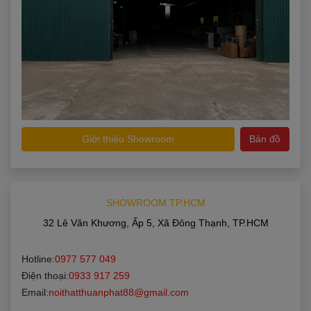
Giới thiệu Showroom
Bản đồ
SHOWROOM TP.HCM
32 Lê Văn Khương, Ấp 5, Xã Đông Thạnh, TP.HCM
Hotline:
0977 577 049
Điện thoại:
0933 917 259
Email:
noithatthuanphat88@gmail.com