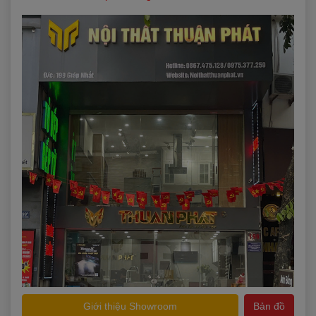
Vui lòng điền thông tin để nhận tư vấn miễn phí
Loại tủ bếp quan tâm?
Tủ Bếp Inox
Tủ Bếp Nhựa
Tủ Bếp Gỗ Tự Nhiên
Tủ Bếp Gỗ Công Nghiệp
Thời gian muốn khảo sát
Giới thiệu Showroom
Bản đồ