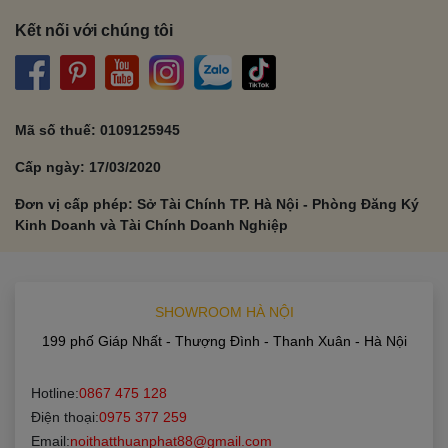
Kết nối với chúng tôi
Mã số thuế: 0109125945
Cấp ngày: 17/03/2020
Đơn vị cấp phép: Sở Tài Chính TP. Hà Nội - Phòng Đăng Ký
Kinh Doanh và Tài Chính Doanh Nghiệp
SHOWROOM HÀ NỘI
199 phố Giáp Nhất - Thượng Đình - Thanh Xuân - Hà Nội
×
Đăng ký khảo sát – Thiết
Hotline:
0867 475 128
Điện thoại:
0975 377 259
kế miễn phí
Email:
noithatthuanphat88@gmail.com