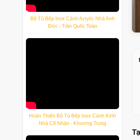
Bộ Tủ Bếp Inox Cánh Acrylic Nhà Anh
Đức - Trần Quốc Toản
Hoàn Thiện Bộ Tủ Bếp Inox Cánh Kính
Nhà Cô Nhàn - Khương Trung
Tạ