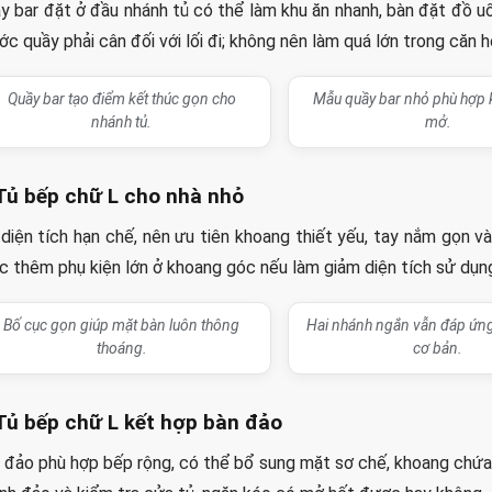
y bar đặt ở đầu nhánh tủ có thể làm khu ăn nhanh, bàn đặt đồ u
ớc quầy phải cân đối với lối đi; không nên làm quá lớn trong căn h
Quầy bar tạo điểm kết thúc gọn cho
Mẫu quầy bar nhỏ phù hợp 
nhánh tủ.
mở.
 Tủ bếp chữ L cho nhà nhỏ
 diện tích hạn chế, nên ưu tiên khoang thiết yếu, tay nắm gọn v
c thêm phụ kiện lớn ở khoang góc nếu làm giảm diện tích sử dụn
Bố cục gọn giúp mặt bàn luôn thông
Hai nhánh ngắn vẫn đáp ứn
thoáng.
cơ bản.
 Tủ bếp chữ L kết hợp bàn đảo
 đảo phù hợp bếp rộng, có thể bổ sung mặt sơ chế, khoang chứa, c