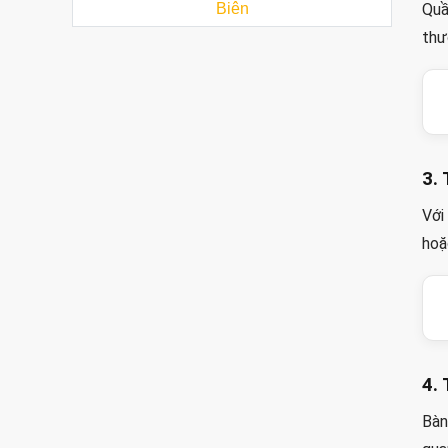
Biên
Quầ
thư
3.
Với
hoặ
4.
Bàn