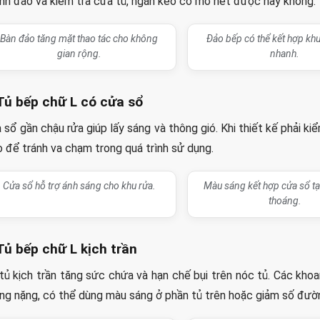
nh đảo và kiểm tra cửa tủ, ngăn kéo có mở hết được hay không.
Bàn đảo tăng mặt thao tác cho không
Đảo bếp có thể kết hợp kh
gian rộng.
nhanh.
 Tủ bếp chữ L có cửa sổ
 sổ gần chậu rửa giúp lấy sáng và thông gió. Khi thiết kế phải kiể
o để tránh va chạm trong quá trình sử dụng.
Cửa sổ hỗ trợ ánh sáng cho khu rửa.
Màu sáng kết hợp cửa sổ t
thoáng.
 Tủ bếp chữ L kịch trần
tủ kịch trần tăng sức chứa và hạn chế bụi trên nóc tủ. Các kho
ng nặng, có thể dùng màu sáng ở phần tủ trên hoặc giảm số đườn