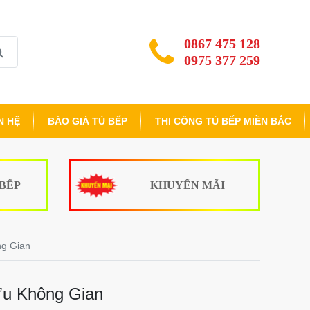
0867 475 128
0975 377 259
N HỆ
BÁO GIÁ TỦ BẾP
THI CÔNG TỦ BẾP MIỀN BẮC
 BẾP
KHUYẾN MÃI
ng Gian
Ưu Không Gian