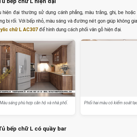
 Tủ bếp chữ L hiện đại
 hiện đại thường sử dụng cánh phẳng, màu trắng, ghi, be hoặc 
ng bị rối. Với bếp nhỏ, màu sáng và đường nét gọn giúp không g
ylic chữ L AC307
để hình dung cách phối vân gỗ hiện đại.
Màu sáng phù hợp căn hộ và nhà phố.
Phối hai màu có kiểm soát t
 Tủ bếp chữ L có quầy bar