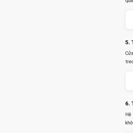
qua
5.
Cửa
tre
6.
Hệ 
khô