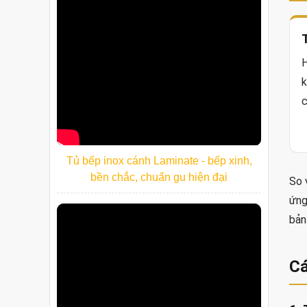
H
k
c
Tủ bếp inox cánh Laminate - bếp xinh,
bền chắc, chuẩn gu hiện đại
So 
ứng
bản
Cá