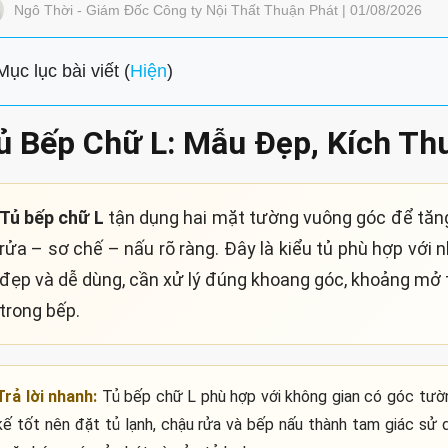
Ngô Thời - Giám Đốc Công ty Nội Thất Thuận Phát | 01/08/2026
Mục lục bài viết (
Hiện
)
ủ Bếp Chữ L: Mẫu Đẹp, Kích Th
Tủ bếp chữ L
tận dụng hai mặt tường vuông góc để tăn
rửa – sơ chế – nấu rõ ràng. Đây là kiểu tủ phù hợp với 
đẹp và dễ dùng, cần xử lý đúng khoang góc, khoảng mở th
trong bếp.
Trả lời nhanh:
Tủ bếp chữ L phù hợp với không gian có góc tường
kế tốt nên đặt tủ lạnh, chậu rửa và bếp nấu thành tam giác sử