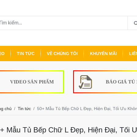
EO
TIN TỨC
VỀ CHÚNG TÔI
KHUYẾN MÃI
LIÊ
VIDEO SẢN PHẨM
BÁO GIÁ TỦ
ng chủ
Tin tức
50+ Mẫu Tủ Bếp Chữ L Đẹp, Hiện Đại, Tối Ưu Khô
+ Mẫu Tủ Bếp Chữ L Đẹp, Hiện Đại, Tối 