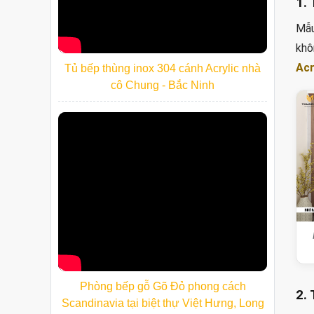
1.
Mẫu
khô
Acr
Tủ bếp thùng inox 304 cánh Acrylic nhà
cô Chung - Bắc Ninh
Phòng bếp gỗ Gõ Đỏ phong cách
Scandinavia tại biệt thự Việt Hưng, Long
2.