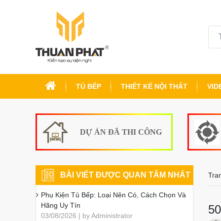
TỦ BẾP
THIẾT KẾ NỘI THẤT
VID
DỰ ÁN ĐÃ THI CÔNG
BÀI VIẾT ĐƯỢC QUAN TÂM NHẤT
Tra
Phụ Kiện Tủ Bếp: Loại Nên Có, Cách Chọn Và
Hãng Uy Tín
50
03/08/2026 | by Administrator