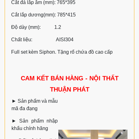
Cắt đá lắp âm (mm): 765*395
Cắt lắp dương(mm): 785*415
Độ dày (mm): 1.2
Chất liệu: AISI304
Full set kèm Siphon. Tặng rổ chứa đồ cao cấp
CAM KẾT BÁN HÀNG - NỘI THẤT
THUẬN PHÁT
►
Sản phẩm và mẫu
mã đa đạng
►
Sản phẩm nhập
khẩu chính hãng