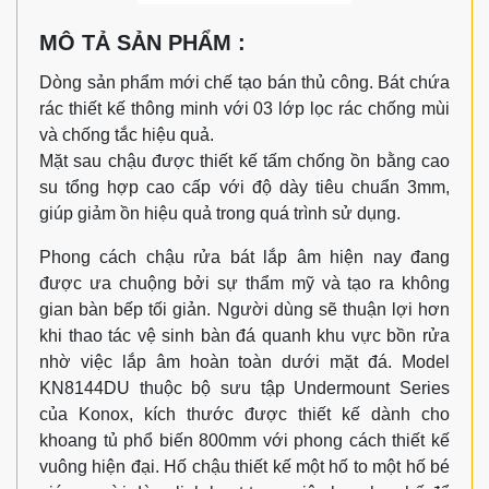
MÔ TẢ SẢN PHẨM :
Dòng sản phẩm mới chế tạo bán thủ công. Bát chứa
rác thiết kế thông minh với 03 lớp lọc rác chống mùi
và chống tắc hiệu quả.
Mặt sau chậu được thiết kế tấm chống ồn bằng cao
su tổng hợp cao cấp với độ dày tiêu chuẩn 3mm,
giúp giảm ồn hiệu quả trong quá trình sử dụng.
Phong cách chậu rửa bát lắp âm hiện nay đang
được ưa chuộng bởi sự thẩm mỹ và tạo ra không
gian bàn bếp tối giản. Người dùng sẽ thuận lợi hơn
khi thao tác vệ sinh bàn đá quanh khu vực bồn rửa
nhờ việc lắp âm hoàn toàn dưới mặt đá. Model
KN8144DU thuộc bộ sưu tập Undermount Series
của Konox, kích thước được thiết kế dành cho
khoang tủ phổ biến 800mm với phong cách thiết kế
vuông hiện đại. Hố chậu thiết kế một hố to một hố bé