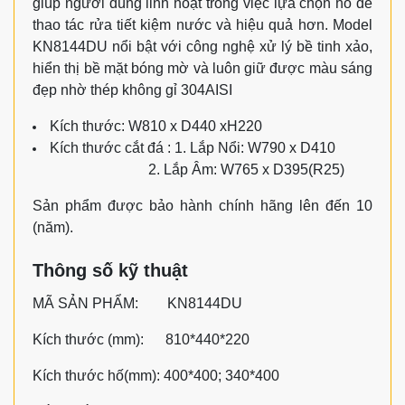
giúp người dùng linh hoạt trong việc lựa chọn hố để
thao tác rửa tiết kiệm nước và hiệu quả hơn. Model
KN8144DU nổi bật với công nghệ xử lý bề tinh xảo,
hiển thị bề mặt bóng mờ và luôn giữ được màu sáng
đẹp nhờ thép không gỉ 304AISI
Kích thước: W810 x D440 xH220
Kích thước cắt đá : 1. Lắp Nổi: W790 x D410
2. Lắp Âm: W765 x D395(R25)
Sản phẩm được bảo hành chính hãng lên đến 10
(năm).
Thông số kỹ thuật
MÃ SẢN PHẨM: KN8144DU
Kích thước (mm): 810*440*220
Kích thước hố(mm): 400*400; 340*400