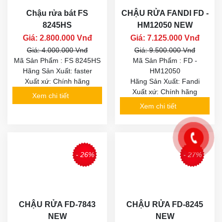
Chậu rửa bát FS
CHẬU RỬA FANDI FD -
8245HS
HM12050 NEW
Giá: 2.800.000 Vnđ
Giá: 7.125.000 Vnđ
Giá: 4.000.000 Vnđ
Giá: 9.500.000 Vnđ
Mã Sản Phẩm : FS 8245HS
Mã Sản Phẩm : FD -
Hãng Sản Xuất: faster
HM12050
Xuất xứ: Chính hãng
Hãng Sản Xuất: Fandi
Xuất xứ: Chính hãng
Xem chi tiết
Xem chi tiết
- 26%
- 27%
CHẬU RỬA FD-7843
CHẬU RỬA FD-8245
NEW
NEW