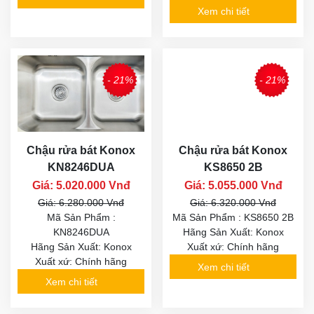
Xem chi tiết
- 21%
- 21%
Chậu rửa bát Konox
Chậu rửa bát Konox
KN8246DUA
KS8650 2B
Giá: 5.020.000 Vnđ
Giá: 5.055.000 Vnđ
Giá: 6.280.000 Vnđ
Giá: 6.320.000 Vnđ
Mã Sản Phẩm :
Mã Sản Phẩm : KS8650 2B
KN8246DUA
Hãng Sản Xuất: Konox
Hãng Sản Xuất: Konox
Xuất xứ: Chính hãng
Xuất xứ: Chính hãng
Xem chi tiết
Xem chi tiết