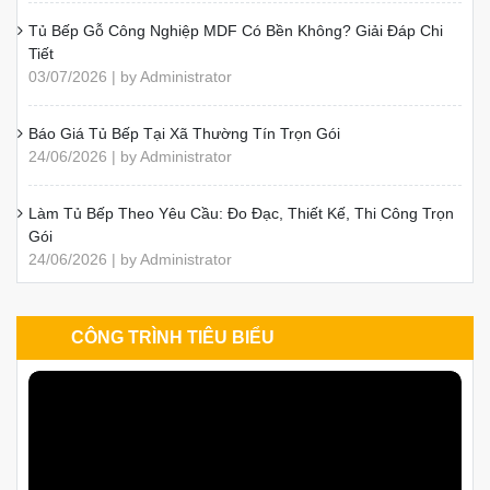
50+ Mẫu Tủ Bếp Chữ L Đẹp, Hiện Đại, Tối Ưu Không Gian
01/08/2026 | by Administrator
Kích thước tiêu chuẩn các khoang cơ bản trong tủ bếp
01/08/2026 | by Administrator
Phong thủy nhà bếp cho người mệnh Kim, Mộc, Thủy, Hỏa,
Thổ
24/07/2026 | by Administrator
Tủ Bếp Gỗ Công Nghiệp MDF Có Bền Không? Giải Đáp Chi
Tiết
03/07/2026 | by Administrator
Báo Giá Tủ Bếp Tại Xã Thường Tín Trọn Gói
24/06/2026 | by Administrator
Làm Tủ Bếp Theo Yêu Cầu: Đo Đạc, Thiết Kế, Thi Công Trọn