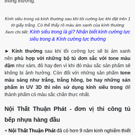
nào?
Hiện nay có 2 loại kính được sử dụng để làm tủ bếp inox
cánh kính là
kính thường
và
kính siêu trong,
cả hai loại
này đều sẽ được tôi cường lực để làm cánh kính tủ bếp.
Kính siêu trong trên cơ bản vẫn là một loại kính thông
thường nên ngoài đặc tính trong suốt sẽ không có sự khác
biệt. Sự khác biệt của dòng kính này là sau khi được tôi
cường lực chúng không bị ám xanh như kính cường lực
thông thường.
Kính siêu trong và kính thường sau khi tôi cường lực khi đặt trên 1
tờ giấy trắng. Có thể thấy rõ màu ám xanh của kính thường
Kính siêu trong là gì? Nhận biết kính cường lực
Xem chi tiết:
siêu trong & Kính cường lực thường
►
Kính thường
sau khi tôi cường lực sẽ bị ám xanh
nên
phù hợp với những bộ tủ đơn sắc với tone màu