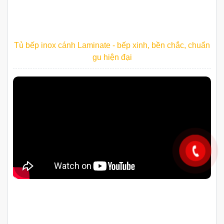
Tủ bếp inox cánh Laminate - bếp xinh, bền chắc, chuẩn
gu hiện đại