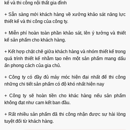
đậm
như xám, đỏ hay đen vì khi đó màu sắc sản phẩm sẽ
không bị ảnh hưởng. Còn đối với những sản phẩm
tone
màu sáng như trắng, trắng hồng, be hay những sản
phẩm in UV 3D
thì nên sử dụng kính siêu trong
để
thành phẩm có màu sắc chân thực nhất.
Nội Thất Thuận Phát - đơn vị thi công tủ
bếp nhựa hàng đầu
+
Nội Thất Thuận Phát
đã có hơn 9 năm kinh nghiệm thiết
kế và thi công nội thất gia đình
+ Sẵn sàng mới khách hàng về xưởng khảo sát năng lực
thiết kế và thi công của công ty.
+ Miễn phí hoàn toàn phần khảo sát, lên ý tưởng và thiết
kế sản phẩm cho khách hàng.
+ Kết hợp chặt chẽ giữa khách hàng và nhóm thiết kế trong