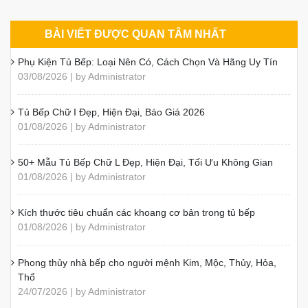
Mẫu Phòng Bếp Từ 3m–4m Hiện Đại, Được Yêu Thích
Thùng Tủ Bếp Inox Hộp Và Inox Dập Chấn Khác Nhau?
7 Ý Tưởng Thiết Kế Tủ Bếp Chung Cư Hiện Đại, Tiện Nghi
Kinh Nghiệm Chọn Tủ Bếp Bền Đẹp, Phù Hợp Gia Đình
Bếp Cho Người Mệnh Mộc: Màu Sắc, Vật Liệu Và Cách Bố Trí
Nên Làm Tủ Bếp Bằng Chất Liệu Gì? Cách Chọn Đúng
6 Hiểm Họa Khi Dùng MDF Kém Chất Lượng
Bàn Đảo Bếp Mặt Đá: Chọn Vật Liệu Và Kiểu Hoàn Thiện
Tổng Hợp Các Mẫu Tủ Bếp Gỗ Xoan Đào Đẹp Theo Kiểu
Dáng
BÀI VIẾT ĐƯỢC QUAN TÂM NHẤT
Phụ Kiện Tủ Bếp: Loại Nên Có, Cách Chọn Và Hãng Uy Tín
03/08/2026 | by Administrator
Tủ Bếp Chữ I Đẹp, Hiện Đại, Báo Giá 2026
01/08/2026 | by Administrator