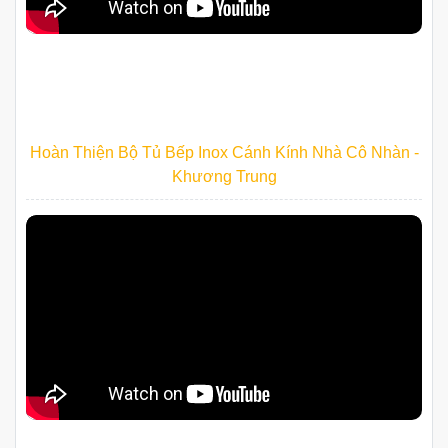
Bộ Tủ Bếp Inox Cánh Acrylic Nhà Anh Đức - Trần Quốc
Toản
Hoàn Thiện Bộ Tủ Bếp Inox Cánh Kính Nhà Cô Nhàn -
Khương Trung