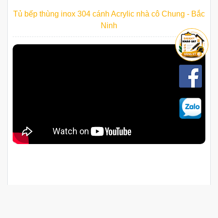
Tủ bếp thùng inox 304 cánh Acrylic nhà cô Chung - Bắc
Ninh