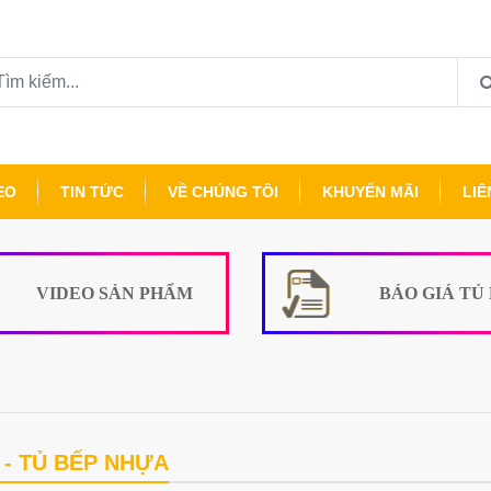
EO
TIN TỨC
VỀ CHÚNG TÔI
KHUYẾN MÃI
LIÊ
VIDEO SẢN PHẨM
BÁO GIÁ TỦ
- TỦ BẾP NHỰA