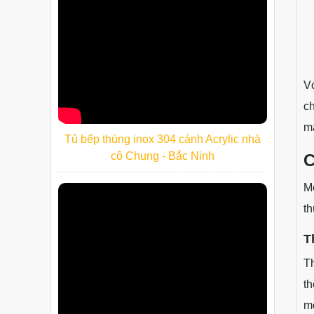
Vớ
ch
mà
Tủ bếp thùng inox 304 cánh Acrylic nhà
cô Chung - Bắc Ninh
C
Mộ
th
T
Th
th
mô