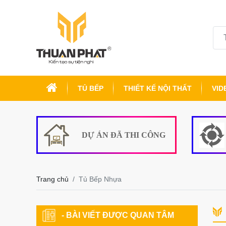
TỦ BẾP
THIẾT KẾ NỘI THẤT
VID
DỰ ÁN ĐÃ THI CÔNG
Trang chủ
Tủ Bếp Nhựa
- BÀI VIẾT ĐƯỢC QUAN TÂM