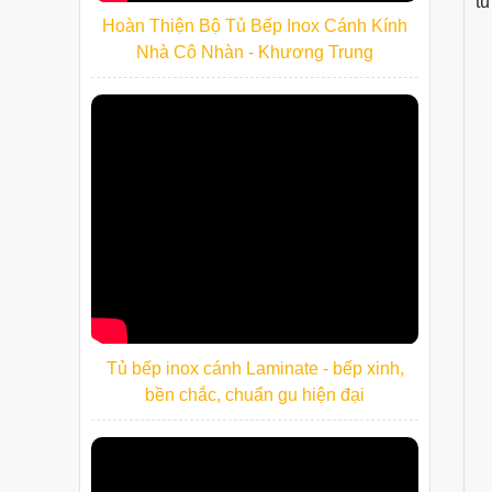
tủ
Hoàn Thiện Bộ Tủ Bếp Inox Cánh Kính
Nhà Cô Nhàn - Khương Trung
Tủ bếp inox cánh Laminate - bếp xinh,
bền chắc, chuẩn gu hiện đại