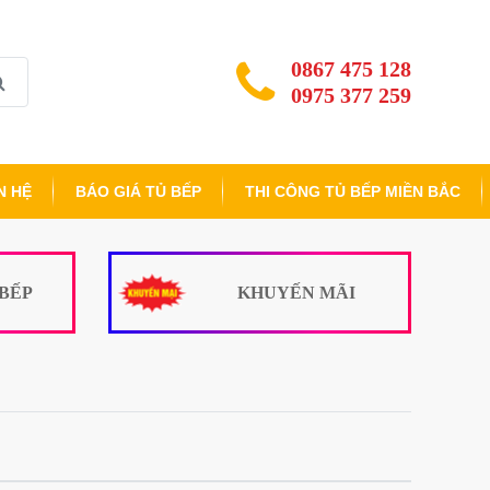
0867 475 128
0975 377 259
N HỆ
BÁO GIÁ TỦ BẾP
THI CÔNG TỦ BẾP MIỀN BẮC
 BẾP
KHUYẾN MÃI