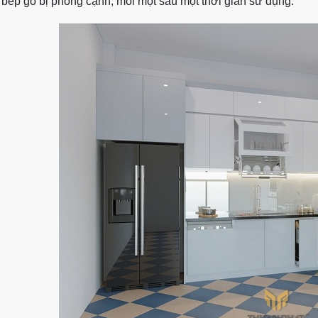
 bếp gỗ bị phồng cạnh, mối mọt sau một thời gian sử dụng.