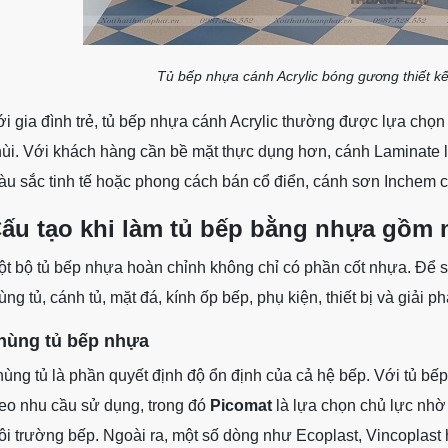
Tủ bếp nhựa cánh Acrylic bóng gương thiết k
i gia đình trẻ, tủ bếp nhựa cánh Acrylic thường được lựa chọn
ùi. Với khách hàng cần bề mặt thực dụng hơn, cánh Laminate 
u sắc tinh tế hoặc phong cách bán cổ điển, cánh sơn Inchem 
ấu tạo khi làm tủ bếp bằng nhựa gồm
t bộ tủ bếp nhựa hoàn chỉnh không chỉ có phần cốt nhựa. Để s
ùng tủ, cánh tủ, mặt đá, kính ốp bếp, phụ kiện, thiết bị và giải 
hùng tủ bếp nhựa
ùng tủ là phần quyết định độ ổn định của cả hệ bếp. Với tủ bế
eo nhu cầu sử dụng, trong đó
Picomat
là lựa chọn chủ lực nh
i trường bếp. Ngoài ra, một số dòng như Ecoplast, Vincoplas