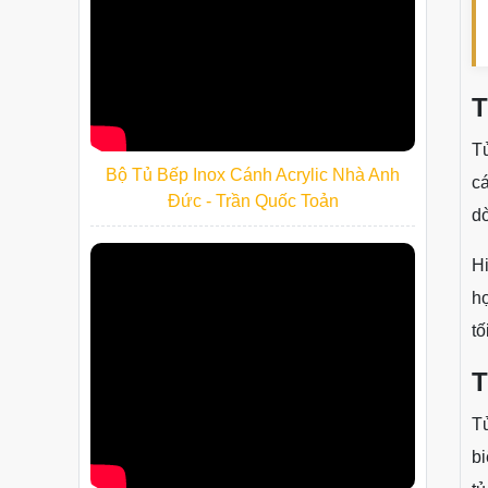
T
Tủ
Bộ Tủ Bếp Inox Cánh Acrylic Nhà Anh
cá
Đức - Trần Quốc Toản
dò
Hi
hợ
tố
T
Tủ
bi