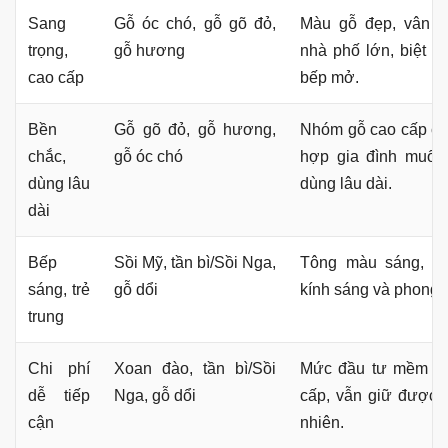
Sang
Gỗ óc chó, gỗ gõ đỏ,
Màu gỗ đẹp, vân n
trọng,
gỗ hương
nhà phố lớn, biệt t
cao cấp
bếp mở.
Bền
Gỗ gõ đỏ, gỗ hương,
Nhóm gỗ cao cấp có 
chắc,
gỗ óc chó
hợp gia đình muốn
dùng lâu
dùng lâu dài.
dài
Bếp
Sồi Mỹ, tần bì/Sồi Nga,
Tông màu sáng, dễ
sáng, trẻ
gỗ dổi
kính sáng và phong c
trung
Chi phí
Xoan đào, tần bì/Sồi
Mức đầu tư mềm h
dễ tiếp
Nga, gỗ dổi
cấp, vẫn giữ được 
cận
nhiên.