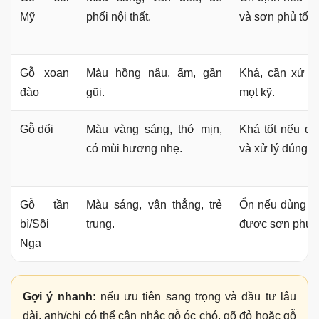
Mỹ
phối nội thất.
và sơn phủ tốt.
Gỗ xoan
Màu hồng nâu, ấm, gần
Khá, cần xử l
đào
gũi.
mọt kỹ.
Gỗ dổi
Màu vàng sáng, thớ mịn,
Khá tốt nếu đ
có mùi hương nhẹ.
và xử lý đúng c
Gỗ tần
Màu sáng, vân thẳng, trẻ
Ổn nếu dùng ở
bì/Sồi
trung.
được sơn phủ t
Nga
Gợi ý nhanh:
nếu ưu tiên sang trọng và đầu tư lâu
dài, anh/chị có thể cân nhắc gỗ óc chó, gõ đỏ hoặc gỗ