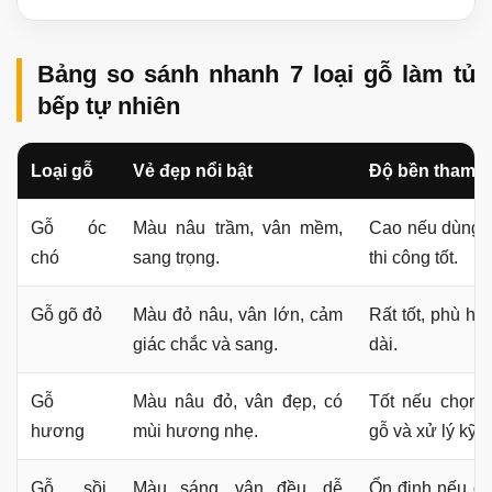
Bảng so sánh nhanh 7 loại gỗ làm tủ
bếp tự nhiên
Loại gỗ
Vẻ đẹp nổi bật
Độ bền tham 
Gỗ óc
Màu nâu trầm, vân mềm,
Cao nếu dùng 
chó
sang trọng.
thi công tốt.
Gỗ gõ đỏ
Màu đỏ nâu, vân lớn, cảm
Rất tốt, phù hợ
giác chắc và sang.
dài.
Gỗ
Màu nâu đỏ, vân đẹp, có
Tốt nếu chọn 
hương
mùi hương nhẹ.
gỗ và xử lý kỹ.
Gỗ sồi
Màu sáng, vân đều, dễ
Ổn định nếu đ