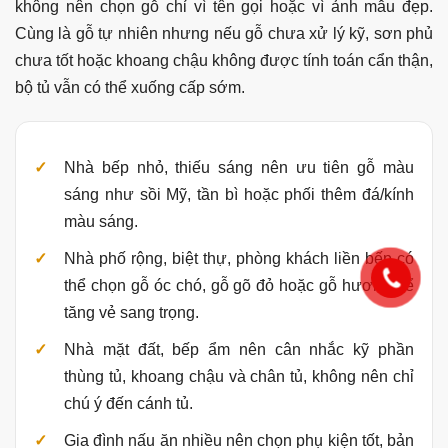
không nên chọn gỗ chỉ vì tên gọi hoặc vì ảnh mẫu đẹp.
Cùng là gỗ tự nhiên nhưng nếu gỗ chưa xử lý kỹ, sơn phủ
chưa tốt hoặc khoang chậu không được tính toán cẩn thận,
bộ tủ vẫn có thể xuống cấp sớm.
Nhà bếp nhỏ, thiếu sáng nên ưu tiên gỗ màu
sáng như sồi Mỹ, tần bì hoặc phối thêm đá/kính
màu sáng.
Nhà phố rộng, biệt thự, phòng khách liền bếp có
thể chọn gỗ óc chó, gỗ gõ đỏ hoặc gỗ hương để
tăng vẻ sang trọng.
Nhà mặt đất, bếp ẩm nên cân nhắc kỹ phần
thùng tủ, khoang chậu và chân tủ, không nên chỉ
chú ý đến cánh tủ.
Gia đình nấu ăn nhiều nên chọn phụ kiện tốt, bản