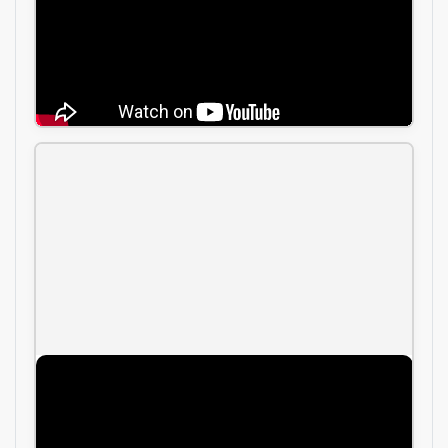
xuất và năng lực gia công nội thất, giúp khách
hàng hiểu rõ hơn về cách Thuận Phát triển khai
tủ bếp theo yêu cầu.
Video lắp đặt tủ bếp thực tế
Video ghi lại quá trình thi công, lắp đặt bộ tủ bếp
cánh kính sử dụng thùng inox 3 lớp nhập khẩu,