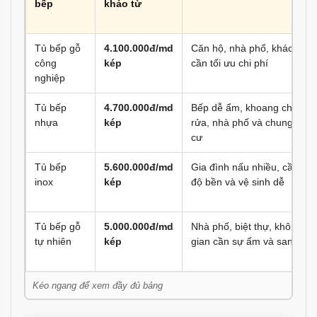
bếp
khảo từ
Tủ bếp gỗ
4.100.000đ/md
Căn hộ, nhà phố, khách
công
kép
cần tối ưu chi phí
nghiệp
Tủ bếp
4.700.000đ/md
Bếp dễ ẩm, khoang chậu
nhựa
kép
rửa, nhà phố và chung
cư
Tủ bếp
5.600.000đ/md
Gia đình nấu nhiều, cần
inox
kép
độ bền và vệ sinh dễ
Tủ bếp gỗ
5.000.000đ/md
Nhà phố, biệt thự, không
tự nhiên
kép
gian cần sự ấm và sang