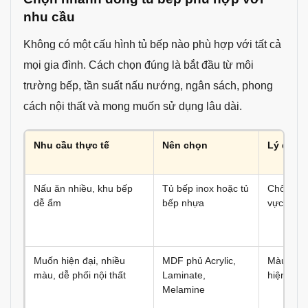
nhu cầu
Không có một cấu hình tủ bếp nào phù hợp với tất cả
mọi gia đình. Cách chọn đúng là bắt đầu từ môi
trường bếp, tần suất nấu nướng, ngân sách, phong
cách nội thất và mong muốn sử dụng lâu dài.
Nhu cầu thực tế
Nên chọn
Lý do p
Nấu ăn nhiều, khu bếp
Tủ bếp inox hoặc tủ
Chống ẩm
dễ ẩm
bếp nhựa
vực chậu 
Muốn hiện đại, nhiều
MDF phủ Acrylic,
Màu sắc 
màu, dễ phối nội thất
Laminate,
hiện đại 
Melamine