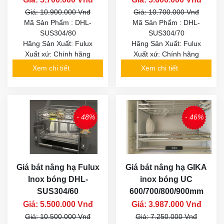
Giá: 10.900.000 Vnđ
Giá: 10.700.000 Vnđ
Mã Sản Phẩm : DHL-
Mã Sản Phẩm : DHL-
SUS304/80
SUS304/70
Hãng Sản Xuất: Fulux
Hãng Sản Xuất: Fulux
Xuất xứ: Chính hãng
Xuất xứ: Chính hãng
Xem chi tiết
Xem chi tiết
- 48%
- 46%
Giá bát nâng hạ Fulux
Giá bát nâng hạ GIKA
Inox bóng DHL-
inox bóng UC
SUS304/60
600/700/800/900mm
Giá: 5.500.000 Vnđ
Giá: 3.987.000 Vnđ
Giá: 10.500.000 Vnđ
Giá: 7.250.000 Vnđ