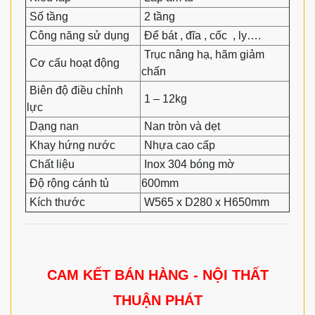
Số tầng
2 tầng
Công năng sử dụng
Để bát , đĩa , cốc , ly….
Trục nâng hạ, hãm giảm
Cơ cấu hoạt động
chấn
Biên độ điều chỉnh
1 – 12kg
lực
Dạng nan
Nan tròn và dẹt
Khay hứng nước
Nhựa cao cấp
Chất liệu
Inox 304 bóng mờ
Độ rộng cánh tủ
600mm
Kích thước
W565 x D280 x H650mm
CAM KẾT BÁN HÀNG - NỘI THẤT
THUẬN PHÁT