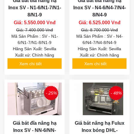
Giá bát đĩa nâng hạ
Giá bát đĩa nâng hạ
Inox SV - N1-6/N1-7/N1-
Inox SV - N4-6/N4-7/N4-
8/N1-9
8/N4-9
Giá: 5.550.000 Vnđ
Giá: 6.525.000 Vnđ
Giá: 7.400.000 Vnđ
Giá: 8.700.000 Vnđ
Mã Sản Phẩm : SV - N1-
Mã Sản Phẩm : SV - N4-
6/N1-7/N1-8/N1-9
6/N4-7/N4-8/N4-9
Hãng Sản Xuất: Sevilla
Hãng Sản Xuất: Sevilla
Xuất xứ: Chính hãng
Xuất xứ: Chính hãng
Xem chi tiết
Xem chi tiết
- 25%
- 48%
Giá bát đĩa nâng hạ
Giá bát nâng hạ Fulux
Inox SV - NN-6/NN-
Inox bóng DHL-