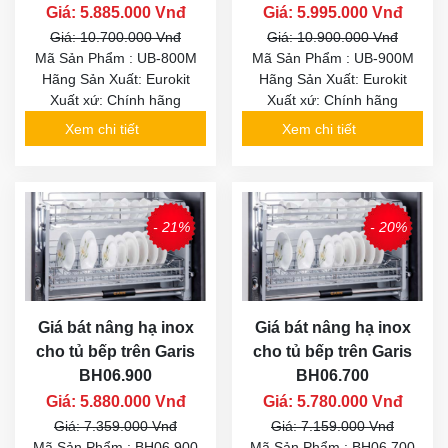
Giá: 5.885.000 Vnđ
Giá: 5.995.000 Vnđ
Giá: 10.700.000 Vnđ
Giá: 10.900.000 Vnđ
Mã Sản Phẩm : UB-800M
Mã Sản Phẩm : UB-900M
Hãng Sản Xuất: Eurokit
Hãng Sản Xuất: Eurokit
Xuất xứ: Chính hãng
Xuất xứ: Chính hãng
Xem chi tiết
Xem chi tiết
- 21%
- 20%
Giá bát nâng hạ inox
Giá bát nâng hạ inox
cho tủ bếp trên Garis
cho tủ bếp trên Garis
BH06.900
BH06.700
Giá: 5.880.000 Vnđ
Giá: 5.780.000 Vnđ
Giá: 7.359.000 Vnđ
Giá: 7.159.000 Vnđ
Mã Sản Phẩm : BH06.900
Mã Sản Phẩm : BH06.700