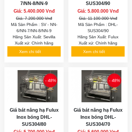
7/NN-8/NN-9
SUS304/90
Giá: 5.400.000 Vnđ
Giá: 5.800.000 Vnđ
Giá: 7.200.000 Vnđ
Giá: 11.100.000 Vnđ
Mã Sản Phẩm : SV - NN-
Mã Sản Phẩm : DHL-
6/NN-7/NN-8/NN-9
SUS304/90
Hãng Sản Xuất: Sevilla
Hãng Sản Xuất: Fulux
Xuất xứ: Chính hãng
Xuất xứ: Chính hãng
Xem chi tiết
Xem chi tiết
- 48%
- 48%
Giá bát nâng hạ Fulux
Giá bát nâng hạ Fulux
Inox bóng DHL-
Inox bóng DHL-
SUS304/80
SUS304/70
Giá: 5.700.000 Vnđ
Giá: 5.600.000 Vnđ