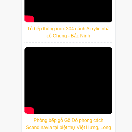
Tủ bếp thùng inox 304 cánh Acrylic nhà
cô Chung - Bắc Ninh
Phòng bếp gỗ Gõ Đỏ phong cách
Scandinavia tại biệt thự Việt Hưng, Long