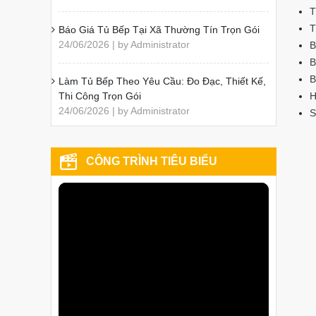
T
T
Báo Giá Tủ Bếp Tại Xã Thường Tín Trọn Gói
24/06/2026 | by Administrator
B
B
B
Làm Tủ Bếp Theo Yêu Cầu: Đo Đạc, Thiết Kế,
Thi Công Trọn Gói
H
24/06/2026 | by Administrator
S
CÔNG TRÌNH TIÊU BIỂU