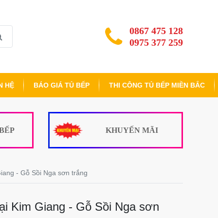
0867 475 128
0975 377 259
N HỆ
BÁO GIÁ TỦ BẾP
THI CÔNG TỦ BẾP MIỀN BẮC
 BẾP
KHUYẾN MÃI
iang - Gỗ Sồi Nga sơn trắng
ại Kim Giang - Gỗ Sồi Nga sơn