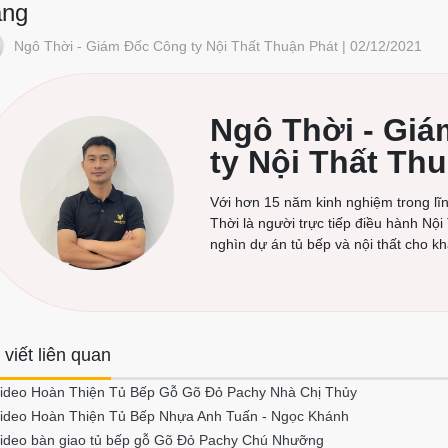
ắng
Ngô Thời - Giám Đốc Công ty Nội Thất Thuận Phát | 02/12/2021
Ngô Thời - Gi
ty Nội Thất Th
Với hơn 15 năm kinh nghiệm trong lĩnh
Thời là người trực tiếp điều hành Nội
nghìn dự án tủ bếp và nội thất cho k
 viết liên quan
ideo Hoàn Thiện Tủ Bếp Gỗ Gõ Đỏ Pachy Nhà Chị Thủy
ideo Hoàn Thiện Tủ Bếp Nhựa Anh Tuấn - Ngọc Khánh
ideo bàn giao tủ bếp gỗ Gõ Đỏ Pachy Chú Nhưỡng