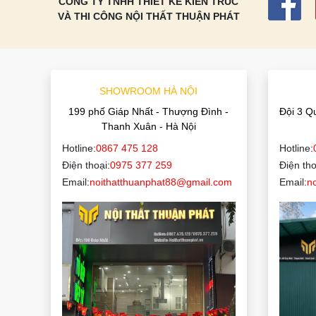
CÔNG TY TNHH THIẾT KẾ KIẾN TRÚC
VÀ THI CÔNG NỘI THẤT THUẬN PHÁT
SHOWROOM HÀ NỘI
199 phố Giáp Nhất - Thượng Đình -
Đội 3 Q
Thanh Xuân - Hà Nội
Hotline:
0867 475 128
Hotline:
Điện thoại:
0975 377 259
Điện tho
Email:
noithatthuanphat88@gmail.com
Email:
n