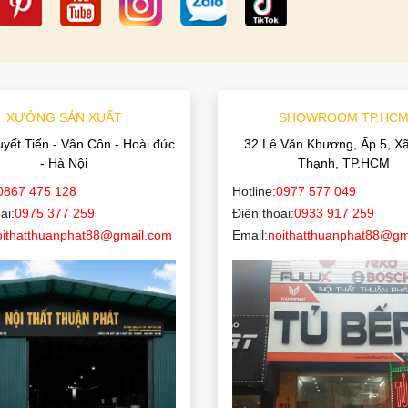
XƯỞNG SẢN XUẤT
SHOWROOM TP.HC
uyết Tiến - Vân Côn - Hoài đức
32 Lê Văn Khương, Ấp 5, X
- Hà Nội
Thạnh, TP.HCM
0867 475 128
Hotline:
0977 577 049
ại:
0975 377 259
Điện thoại:
0933 917 259
oithatthuanphat88@gmail.com
Email:
noithatthuanphat88@gm