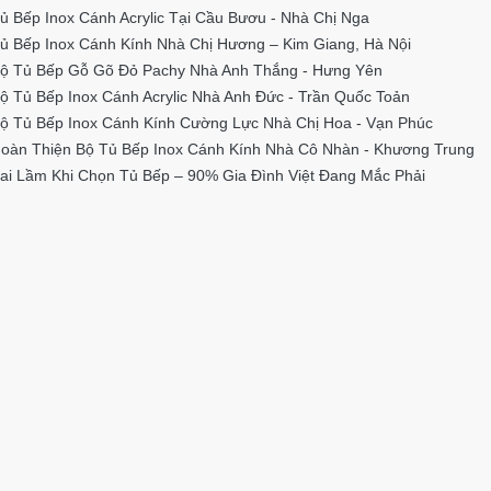
ủ Bếp Inox Cánh Acrylic Tại Cầu Bươu - Nhà Chị Nga
ủ Bếp Inox Cánh Kính Nhà Chị Hương – Kim Giang, Hà Nội
ộ Tủ Bếp Gỗ Gõ Đỏ Pachy Nhà Anh Thắng - Hưng Yên
ộ Tủ Bếp Inox Cánh Acrylic Nhà Anh Đức - Trần Quốc Toản
ộ Tủ Bếp Inox Cánh Kính Cường Lực Nhà Chị Hoa - Vạn Phúc
oàn Thiện Bộ Tủ Bếp Inox Cánh Kính Nhà Cô Nhàn - Khương Trung
ai Lầm Khi Chọn Tủ Bếp – 90% Gia Đình Việt Đang Mắc Phải