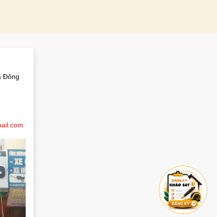
M
ã Đông
ail.com