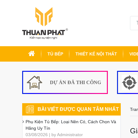
TỦ BẾP
THIẾT KẾ NỘI THẤT
VID
DỰ ÁN ĐÃ THI CÔNG
BÀI VIẾT ĐƯỢC QUAN TÂM NHẤT
Tra
Phụ Kiện Tủ Bếp: Loại Nên Có, Cách Chọn Và
Hãng Uy Tín
Gi
03/08/2026 | by Administrator