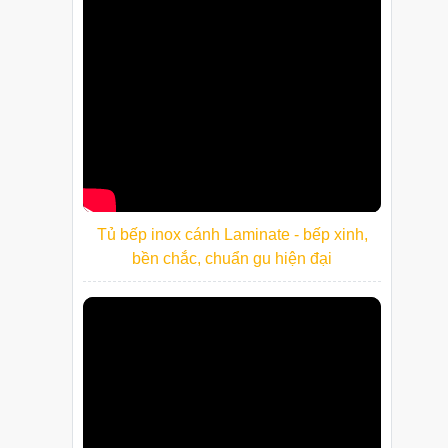
Tủ bếp inox cánh Laminate - bếp xinh,
bền chắc, chuẩn gu hiện đại