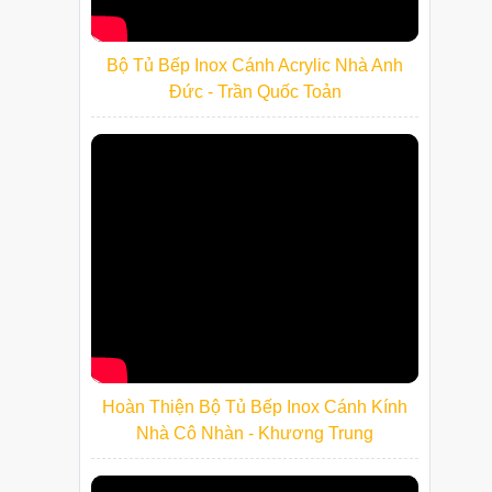
Bộ Tủ Bếp Inox Cánh Acrylic Nhà Anh
Đức - Trần Quốc Toản
Hoàn Thiện Bộ Tủ Bếp Inox Cánh Kính
Nhà Cô Nhàn - Khương Trung