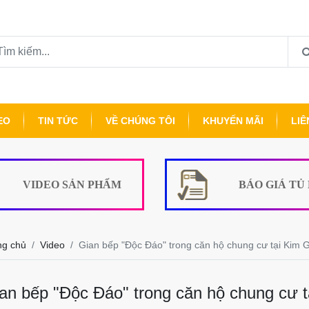
EO
TIN TỨC
VỀ CHÚNG TÔI
KHUYẾN MÃI
LIÊ
VIDEO SẢN PHẨM
BÁO GIÁ TỦ
ng chủ
Video
Gian bếp "Độc Đáo" trong căn hộ chung cư tại Kim G
an bếp "Độc Đáo" trong căn hộ chung cư t