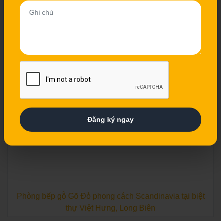
Tủ bếp thùng inox 304 cánh Acrylic nhà cô Chung - Bắc
Ninh
Đăng ký ngay
Phòng bếp gỗ Gõ Đỏ phong cách Scandinavia tại biệt
thự Việt Hưng, Long Biên