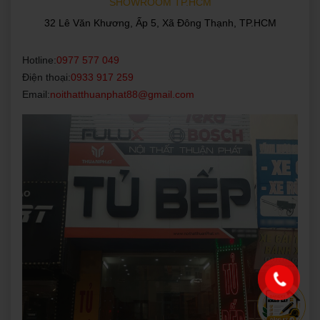
SHOWROOM TP.HCM
32 Lê Văn Khương, Ấp 5, Xã Đông Thạnh, TP.HCM
Hotline:
0977 577 049
Điện thoại:
0933 917 259
Email:
noithatthuanphat88@gmail.com