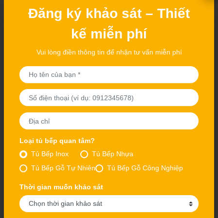
Đăng ký khảo sát – Thiết
kế miễn phí
Tủ bếp inox cánh Laminate - bếp xinh, bền chắc, chuẩn
gu hiện đại
Vui lòng điền thông tin để nhận tư vấn miễn phí
Loại tủ bếp quan tâm?
Tủ Bếp Inox
Tủ Bếp Nhựa
Tủ Bếp Gỗ Tự Nhiên
Tủ Bếp Gỗ Công Nghiệp
Thời gian muốn khảo sát