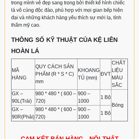
trong mình vẻ đẹp sang trọng bởi thiết kế hình chiếc
lá vô cùng độc đáo, phù hợp với mọi gian bếp hiện
đại và những khách hàng yêu thích sự mới lạ, tính
thẩm mỹ cao.
THÔNG SỐ KỸ THUẬT CỦA KỆ LIÊN
HOÀN LÁ
CHẤT
QUY CÁCH SẢN
MÃ
KHOANG
LIỆU
PHẨM (R * S * C)
ĐVT
HÀNG
TỦ (mm)
MÀU
mm
SẮC
GX –
980 * 480 * ( 600 –
900 –
1 Bộ
90L(Trái)
720)
1000
Bóng
GX –
980 * 480 * ( 600 –
900 –
1 Bộ
90R(Phải)
720)
1000
CAM KẾT BÁN HÀNG - NỘI THẤT