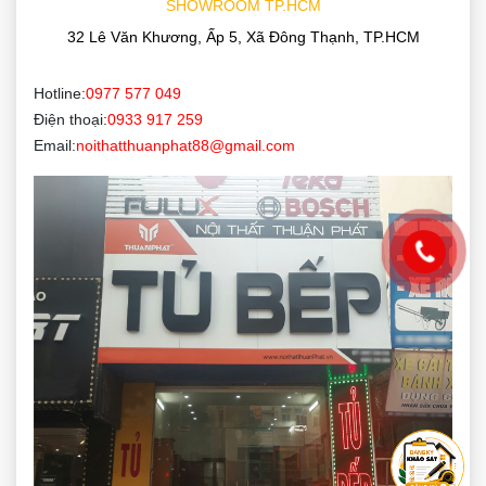
SHOWROOM TP.HCM
32 Lê Văn Khương, Ấp 5, Xã Đông Thạnh, TP.HCM
Hotline:
0977 577 049
Điện thoại:
0933 917 259
Email:
noithatthuanphat88@gmail.com