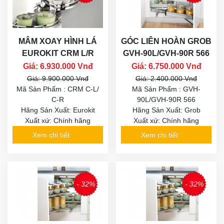
MÂM XOAY HÌNH LÁ
GÓC LIÊN HOÀN GROB
EUROKIT CRM L/R
GVH-90L/GVH-90R 566
Giá: 6.930.000 Vnđ
Giá: 6.750.000 Vnđ
Giá: 9.900.000 Vnđ
Giá: 2.400.000 Vnđ
Mã Sản Phẩm : CRM C-L/
Mã Sản Phẩm : GVH-
C-R
90L/GVH-90R 566
Hãng Sản Xuất: Eurokit
Hãng Sản Xuất: Grob
Xuất xứ: Chính hãng
Xuất xứ: Chính hãng
Xem chi tiết
Xem chi tiết
- 32%
- 32%