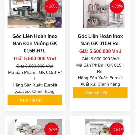
- 30%
- 30%
Góc Liên Hoàn Inox
Góc Liên Hoàn Inox
Nan Đan Vuông GK
Nan GK 015H R/L
015B-R/ L
Giá: 5.600.000 Vnđ
Giá: 5.600.000 Vnđ
Giá: 8.000.000 Vnđ
Mã Sản Phẩm : GK 015H
Giá: 8.000.000 Vnđ
R/L
Mã Sản Phẩm : GK 015B-R/
Hãng Sản Xuất: Eurokit
L
Xuất xứ: Chính hãng
Hãng Sản Xuất: Eurokit
Xuất xứ: Chính hãng
Xem chi tiết
Xem chi tiết
- 30%
- -181%