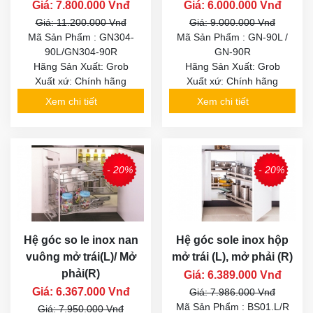
Giá: 7.800.000 Vnđ
Giá: 6.000.000 Vnđ
Giá: 11.200.000 Vnđ
Giá: 9.000.000 Vnđ
Mã Sản Phẩm : GN304-
Mã Sản Phẩm : GN-90L /
90L/GN304-90R
GN-90R
Hãng Sản Xuất: Grob
Hãng Sản Xuất: Grob
Xuất xứ: Chính hãng
Xuất xứ: Chính hãng
Xem chi tiết
Xem chi tiết
- 20%
- 20%
Hệ góc so le inox nan
Hệ góc sole inox hộp
vuông mở trái(L)/ Mở
mở trái (L), mở phải (R)
phải(R)
Giá: 6.389.000 Vnđ
Giá: 6.367.000 Vnđ
Giá: 7.986.000 Vnđ
Mã Sản Phẩm : BS01.L/R
Giá: 7.950.000 Vnđ