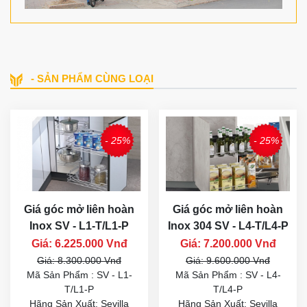
- SẢN PHẨM CÙNG LOẠI
- 25%
- 25%
Giá góc mở liên hoàn
Giá góc mở liên hoàn
Inox SV - L1-T/L1-P
Inox 304 SV - L4-T/L4-P
Giá: 6.225.000 Vnđ
Giá: 7.200.000 Vnđ
Giá: 8.300.000 Vnđ
Giá: 9.600.000 Vnđ
Mã Sản Phẩm : SV - L1-
Mã Sản Phẩm : SV - L4-
T/L1-P
T/L4-P
Hãng Sản Xuất: Sevilla
Hãng Sản Xuất: Sevilla