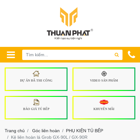
DỰ ÁN ĐÃ THI CÔNG
VIDEO SẢN PHẨM
BÁO GIÁ TỦ BẾP
KHUYẾN MÃI
Trang chủ
Góc liên hoàn
PHỤ KIỆN TỦ BẾP
Kệ liên hoàn lá Grob GX-90L / GX-90R