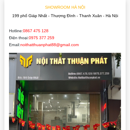
SHOWROOM HÀ NỘI
199 phố Giáp Nhất - Thượng Đình - Thanh Xuân - Hà Nội
Hotline:
0867 475 128
Điện thoại:
0975 377 259
Email:
noithatthuanphat88@gmail.com