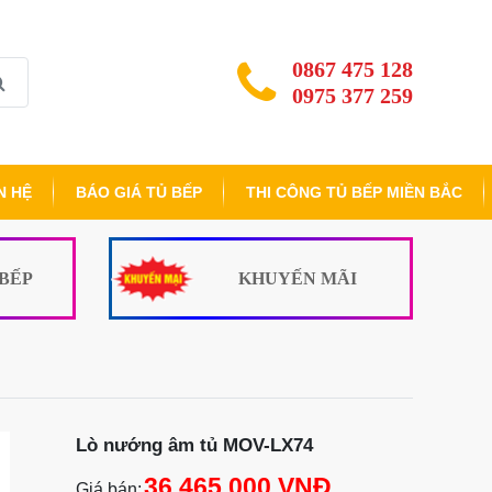
0867 475 128
0975 377 259
N HỆ
BÁO GIÁ TỦ BẾP
THI CÔNG TỦ BẾP MIỀN BẮC
 BẾP
KHUYẾN MÃI
Lò nướng âm tủ MOV-LX74
36.465.000 VNĐ
Giá bán: