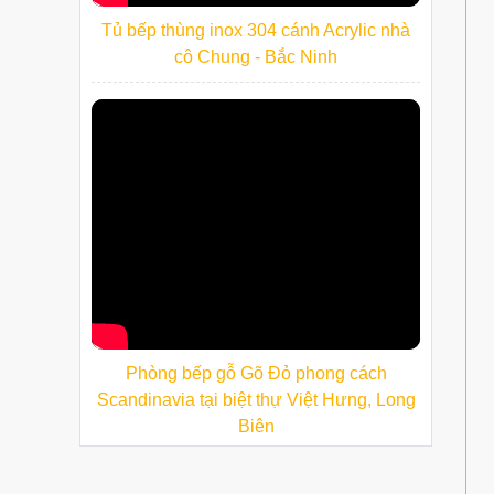
Tủ bếp thùng inox 304 cánh Acrylic nhà
cô Chung - Bắc Ninh
Phòng bếp gỗ Gõ Đỏ phong cách
Scandinavia tại biệt thự Việt Hưng, Long
Biên