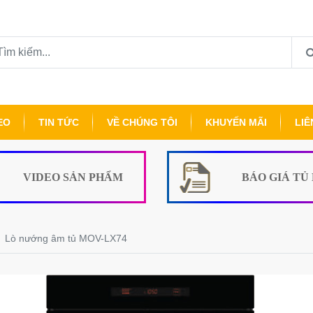
EO
TIN TỨC
VỀ CHÚNG TÔI
KHUYẾN MÃI
LIÊ
VIDEO SẢN PHẨM
BÁO GIÁ TỦ
Lò nướng âm tủ MOV-LX74