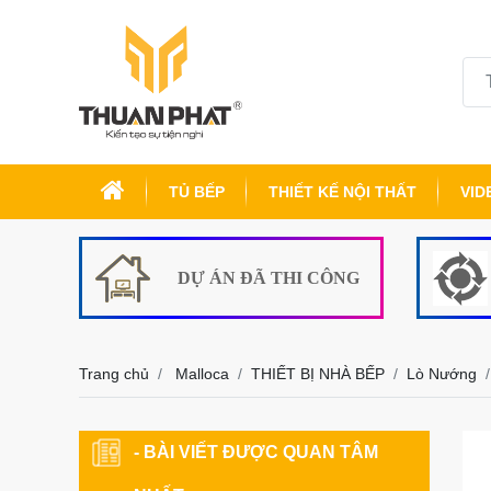
TỦ BẾP
THIẾT KẾ NỘI THẤT
VID
DỰ ÁN ĐÃ THI CÔNG
Trang chủ
Malloca
THIẾT BỊ NHÀ BẾP
Lò Nướng
- BÀI VIẾT ĐƯỢC QUAN TÂM