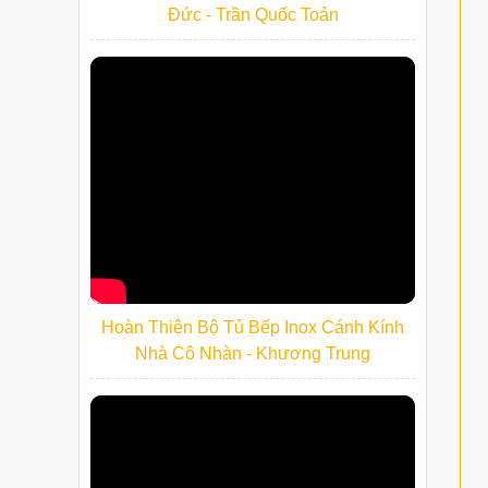
Đức - Trần Quốc Toản
Hoàn Thiện Bộ Tủ Bếp Inox Cánh Kính
Nhà Cô Nhàn - Khương Trung