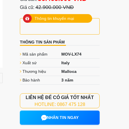
42.900.000 VNĐ
Giá cũ:
Thông tin khuyến mại
THÔNG TIN SẢN PHẨM
Mã sản phẩm
MOV-LX74
Xuất sứ
Italy
Thương hiệu
Malloca
Bảo hành
3 năm
LIÊN HỆ ĐỂ CÓ GIÁ TỐT NHẤT
HOTLINE: 0867 475 128
NHẮN TIN NGAY