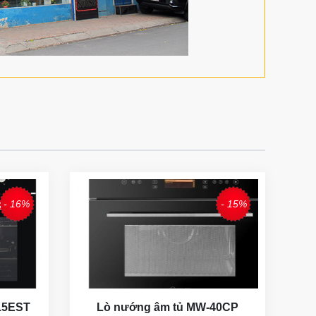
- 16%
- 15%
15EST
Lò nướng âm tủ MW-40CP