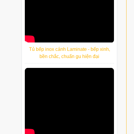
Tủ bếp inox cánh Laminate - bếp xinh,
bền chắc, chuẩn gu hiện đại