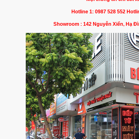
Hotline 1: 0987 528 552 Hotli
Showroom : 142 Nguyễn Xiển, Hạ Đì