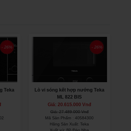
- 26%
- 26%
g Teka
Lò vi sóng kết hợp nướng Teka
ML 822 BIS
đ
Giá: 20.615.000 Vnđ
Giá: 27.489.000 Vnđ
02
Mã Sản Phẩm : 40584300
Hãng Sản Xuất: Teka
Xuất xứ: Bồ Đào Nha