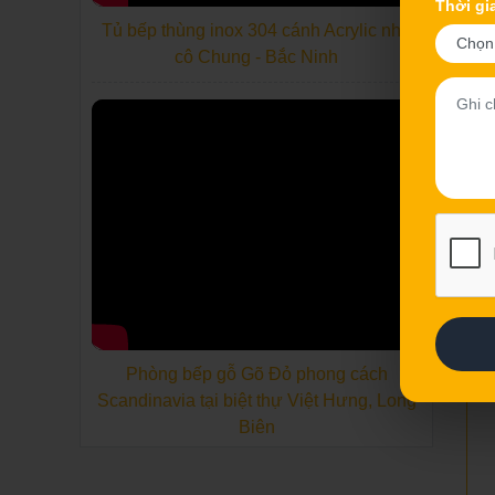
Thời gi
Tủ bếp thùng inox 304 cánh Acrylic nhà
cô Chung - Bắc Ninh
Phòng bếp gỗ Gõ Đỏ phong cách
Scandinavia tại biệt thự Việt Hưng, Long
Biên