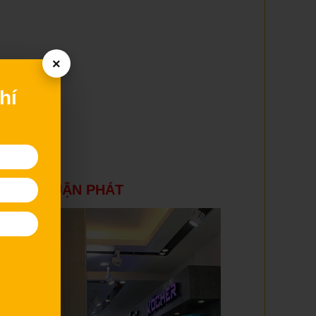
×
hí
THẤT THUẬN PHÁT