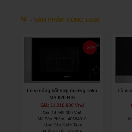
- SẢN PHẨM CÙNG LOẠI
- 26%
Lò vi sóng kết hợp nướng Teka
Lò vi
MS 620 BIS
Giá: 11.210.000 Vnđ
Giá: 14.949.000 Vnđ
Mã Sản Phẩm : 40584010
M
Hãng Sản Xuất: Teka
Xuất xứ: Bồ Đào Nha