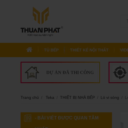
TỦ BẾP
THIẾT KẾ NỘI THẤT
VID
DỰ ÁN ĐÃ THI CÔNG
Trang chủ
Teka
THIẾT BỊ NHÀ BẾP
Lò vi sóng
L
- BÀI VIẾT ĐƯỢC QUAN TÂM