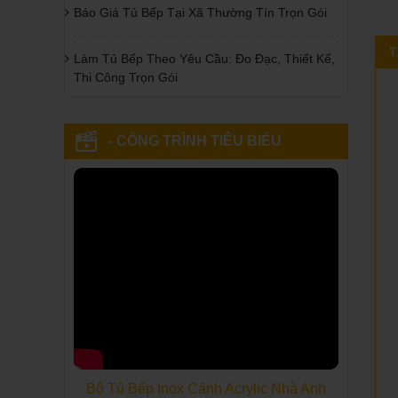
Báo Giá Tủ Bếp Tại Xã Thường Tín Trọn Gói
T
Làm Tủ Bếp Theo Yêu Cầu: Đo Đạc, Thiết Kế,
Thi Công Trọn Gói
- CÔNG TRÌNH TIÊU BIỂU
Bộ Tủ Bếp Inox Cánh Acrylic Nhà Anh