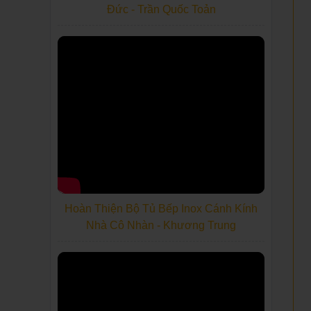
Đức - Trần Quốc Toản
Hoàn Thiện Bộ Tủ Bếp Inox Cánh Kính
Nhà Cô Nhàn - Khương Trung