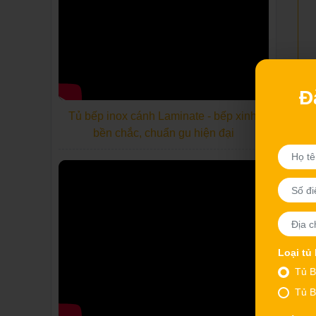
Đ
Tủ bếp inox cánh Laminate - bếp xinh,
bền chắc, chuẩn gu hiện đại
Loại tủ
Tủ B
Tủ B