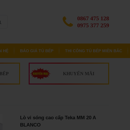
0867 475 128
0975 377 259
N HỆ
BÁO GIÁ TỦ BẾP
THI CÔNG TỦ BẾP MIỀN BẮC
 BẾP
KHUYẾN MÃI
Lò vi sóng cao cấp Teka MM 20 A
BLANCO