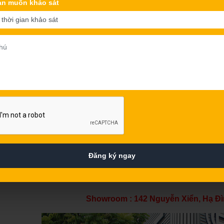
an muốn khảo sát
►
Đổi trả hàng linh hoạt, 10 ngày miễn phí
►
Miễn phí vận chuyển, lắp đặt nội thành
►
Giá tốt nhất và nhiều ưu đãi nhất
►
Chăm sóc khách hàng tốt nhất
Đăng ký ngay
Mọi thông tin chi tiết x
Hotline 1: 0987 528 552 Hotli
Showroom : 142 Nguyễn Xiển, Hạ Đì