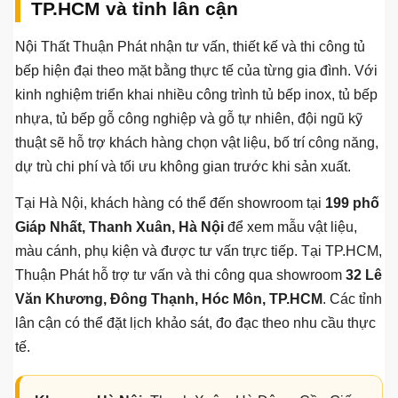
phố
Picomat, cánh Acrylic
song song nếu mặt
tầng
hoặc cánh kính
bằng cho phép
trệt
Biệt
Inox cánh kính, inox
Chữ U, bàn đảo,
thự,
cánh gỗ, gỗ tự nhiên,
quầy bar, hệ tủ cao
nhà
Acrylic cao cấp
rộng
Thi công tủ bếp hiện đại tại Hà Nội,
TP.HCM và tỉnh lân cận
Nội Thất Thuận Phát nhận tư vấn, thiết kế và thi công tủ
bếp hiện đại theo mặt bằng thực tế của từng gia đình. Với
kinh nghiệm triển khai nhiều công trình tủ bếp inox, tủ bếp
nhựa, tủ bếp gỗ công nghiệp và gỗ tự nhiên, đội ngũ kỹ
thuật sẽ hỗ trợ khách hàng chọn vật liệu, bố trí công năng,