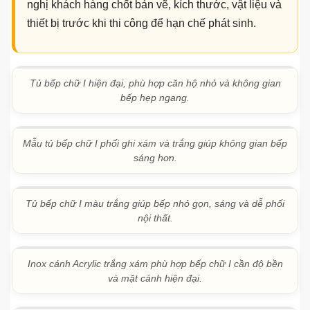
nhỏ càng có cảm giác chật.
Không tính trước vị trí ổ điện, máy hút mùi, bếp
từ, lò nướng hoặc máy rửa bát.
Lắp quá nhiều kệ mở khiến bếp dễ bám bụi và
khó giữ gọn.
Chọn vật liệu chỉ vì giá rẻ mà không xét đến độ
ẩm, tần suất nấu ăn và khả năng vệ sinh.
Đo đạc thực tế trước khi sản xuất là bước rất quan
trọng. Với mỗi công trình, Thuận Phát luôn khuyến
nghị khách hàng chốt bản vẽ, kích thước, vật liệu và
thiết bị trước khi thi công để hạn chế phát sinh.
Tủ bếp chữ I hiện đại, phù hợp căn hộ nhỏ và không gian
bếp hẹp ngang.