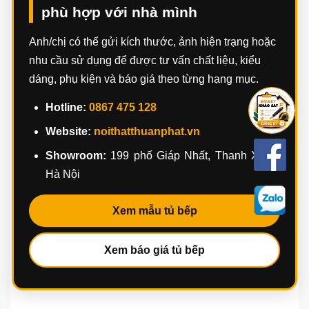
Làm tủ bếp hiện đại cần lưu ý gì để không
nhanh lỗi thời?
Nên chọn kiểu dáng gọn, màu trung tính, bố cục công
năng hợp lý và vật liệu phù hợp với môi trường bếp.
Tránh chạy theo màu quá lạ hoặc phụ kiện không cần thiết
nếu không thật sự dùng đến.
Nhận tư vấn mẫu tủ bếp hiện đại
phù hợp với nhà mình
Anh/chị có thể gửi kích thước, ảnh hiện trạng hoặc
nhu cầu sử dụng để được tư vấn chất liệu, kiểu
dáng, phụ kiện và báo giá theo từng hạng mục.
Hotline:
0867 475 128