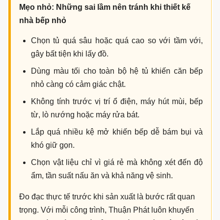
Bố cục chữ L giúp phân chia khu nấu, khu rửa và khu lưu trữ
rõ ràng.
Tủ bếp chữ I cho bếp nhỏ
Tủ bếp chữ I là giải pháp gọn cho căn hộ nhỏ, nhà ống
hẹp ngang hoặc bếp liên thông phòng khách. Toàn bộ khu
nấu, rửa và lưu trữ được bố trí trên một đường thẳng, giúp
tiết kiệm diện tích và giữ lối đi thông thoáng.
Mẹo nhỏ: Những sai lầm nên tránh khi thiết kế
nhà bếp nhỏ
Chọn tủ quá sâu hoặc quá cao so với tầm với,
gây bất tiện khi lấy đồ.
Dùng màu tối cho toàn bộ hệ tủ khiến căn bếp