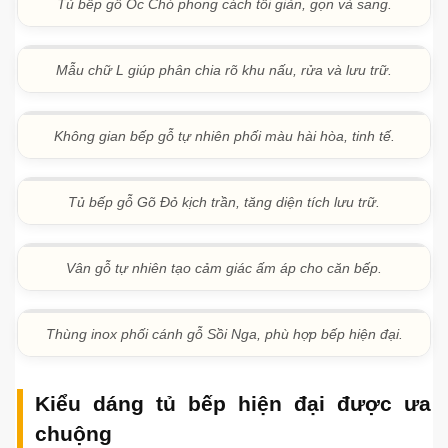
hợp. Các mẫu tủ gỗ tự nhiên sơn màu sáng, xanh, ghi
hoặc trắng giúp căn bếp có cảm giác ấm cúng nhưng
không bị nặng nề.
Với nhà phố, biệt thự hoặc không gian bếp cần vẻ sang
trọng, anh/chị có thể tham khảo
những mẫu bếp gỗ ấm
màu cho nhà phố và biệt thự
. Trường hợp muốn tăng độ
bền phần thùng, có thể chọn
phương án thùng inox kết
hợp cánh gỗ tự nhiên
.
Tủ bếp gỗ Óc Chó phong cách tối giản, gọn và sang.
Mẫu chữ L giúp phân chia rõ khu nấu, rửa và lưu trữ.
Không gian bếp gỗ tự nhiên phối màu hài hòa, tinh tế.