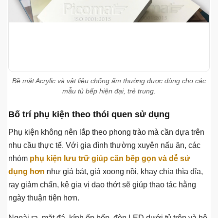
Bề mặt Acrylic và vật liệu chống ẩm thường được dùng cho các
mẫu tủ bếp hiện đại, trẻ trung.
Bố trí phụ kiện theo thói quen sử dụng
Phụ kiện không nên lắp theo phong trào mà cần dựa trên
nhu cầu thực tế. Với gia đình thường xuyên nấu ăn, các
nhóm
phụ kiện lưu trữ giúp căn bếp gọn và dễ sử
dụng hơn
như giá bát, giá xoong nồi, khay chia thìa dĩa,
ray giảm chấn, kệ gia vị dao thớt sẽ giúp thao tác hằng
ngày thuận tiện hơn.
Ngoài ra, mặt đá, kính ốp bếp, đèn LED dưới tủ trên và hệ