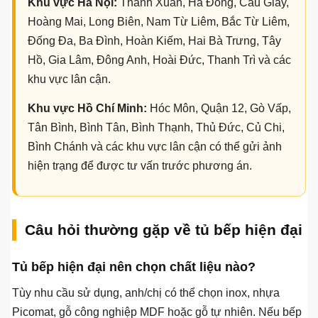
dự trù chi phí và tối ưu không gian trước khi sản xuất.
Tại Hà Nội, khách hàng có thể đến showroom tại
199 phố
Giáp Nhất, Thanh Xuân, Hà Nội
để xem mẫu vật liệu,
màu cánh, phụ kiện và được tư vấn trực tiếp. Tại TP.HCM,
Thuận Phát hỗ trợ tư vấn và thi công qua showroom
32 Lê
Văn Khương, Đông Thạnh, Hóc Môn, TP.HCM
. Các tỉnh
lân cận có thể đặt lịch khảo sát, đo đạc theo nhu cầu thực
tế.
Khu vực Hà Nội:
Thanh Xuân, Hà Đông, Cầu Giấy,
Hoàng Mai, Long Biên, Nam Từ Liêm, Bắc Từ Liêm,
Đống Đa, Ba Đình, Hoàn Kiếm, Hai Bà Trưng, Tây
Hồ, Gia Lâm, Đông Anh, Hoài Đức, Thanh Trì và các
khu vực lân cận.
Khu vực Hồ Chí Minh:
Hóc Môn, Quận 12, Gò Vấp,