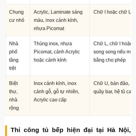
nhu cầu
Nhu
Vật liệu nên cân nhắc
Kiểu dáng phù hợ
cầu sử
dụng
Gia
Thùng inox, cánh kính,
Chữ L, chữ U hoặc
đình
cánh Acrylic, cánh nhựa
bếp có bàn đảo
nấu ăn
nhiều
Chung
Acrylic, Laminate sáng
Chữ I hoặc chữ L
cư nhỏ
màu, inox cánh kính,
nhựa Picomat
Nhà
Thùng inox, nhựa
Chữ L, chữ I hoặc