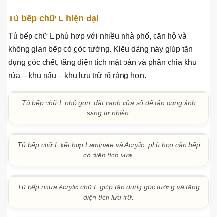
Tủ bếp gỗ Gõ Đỏ kịch trần, tăng diện tích lưu trữ.
Vân gỗ tự nhiên tạo cảm giác ấm áp cho căn bếp.
Thùng inox phối cánh gỗ Sồi Nga, phù hợp bếp hiện đại.
Kiểu dáng tủ bếp hiện đại được ưa
chuộng
Tủ bếp chữ L hiện đại
Tủ bếp chữ L phù hợp với nhiều nhà phố, căn hộ và
không gian bếp có góc tường. Kiểu dáng này giúp tận
dụng góc chết, tăng diện tích mặt bàn và phân chia khu
rửa – khu nấu – khu lưu trữ rõ ràng hơn.