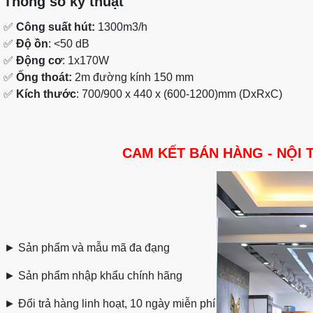
Thông số kỹ thuật
✅
Công suất hút:
1300m3/h
✅
Độ ồn
: <50 dB
✅
Động cơ
: 1x170W
✅
Ống thoát:
2m đường kính 150 mm
✅
Kích thước
: 700/900 x 440 x (600-1200)mm (DxRxC)
CAM KẾT BÁN HÀNG - NỘI 
►
Sản phẩm và mẫu mã đa đạng
►
Sản phẩm nhập khẩu chính hãng
►
Đổi trả hàng linh hoạt, 10 ngày miễn phí