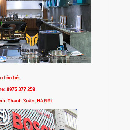
in liên hệ:
ne: 0975 377 259
nh, Thanh Xuân, Hà Nội