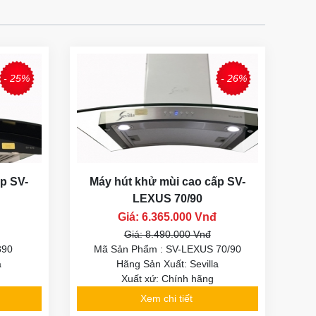
- 25%
- 26%
p SV-
Máy hút khử mùi cao cấp SV-
LEXUS 70/90
Giá: 6.365.000 Vnđ
Giá: 8.490.000 Vnđ
890
Mã Sản Phẩm : SV-LEXUS 70/90
a
Hãng Sản Xuất: Sevilla
Xuất xứ: Chính hãng
Xem chi tiết