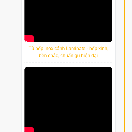
Tủ bếp inox cánh Laminate - bếp xinh,
bền chắc, chuẩn gu hiện đại