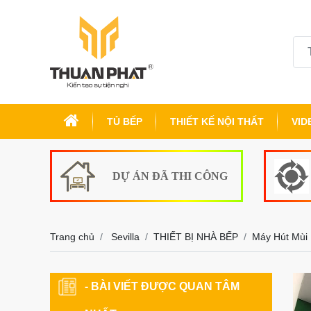
TỦ BẾP
THIẾT KẾ NỘI THẤT
VID
DỰ ÁN ĐÃ THI CÔNG
Trang chủ
Sevilla
THIẾT BỊ NHÀ BẾP
Máy Hút Mùi
- BÀI VIẾT ĐƯỢC QUAN TÂM