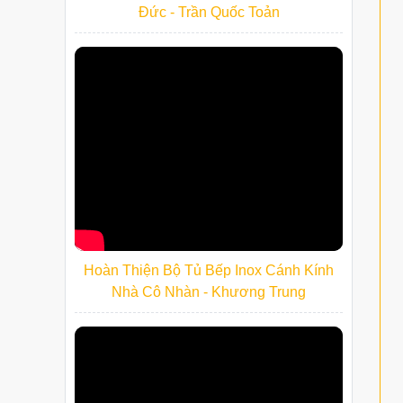
Đức - Trần Quốc Toản
Hoàn Thiện Bộ Tủ Bếp Inox Cánh Kính
Nhà Cô Nhàn - Khương Trung