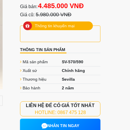
4.485.000 VNĐ
Giá bán:
5.980.000 VNĐ
Giá cũ:
Thông tin khuyến mại
THÔNG TIN SẢN PHẨM
Mã sản phẩm
SV-570/590
Xuất sứ
Chính hãng
Thương hiệu
Sevilla
Bảo hành
2 năm
LIÊN HỆ ĐỂ CÓ GIÁ TỐT NHẤT
HOTLINE: 0867 475 128
NHẮN TIN NGAY