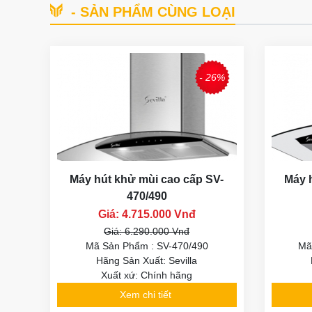
- SẢN PHẨM CÙNG LOẠI
- 26%
Máy hút khử mùi cao cấp SV-
Máy 
470/490
Giá: 4.715.000 Vnđ
Giá: 6.290.000 Vnđ
Mã Sản Phẩm : SV-470/490
Mã
Hãng Sản Xuất: Sevilla
Xuất xứ: Chính hãng
Xem chi tiết