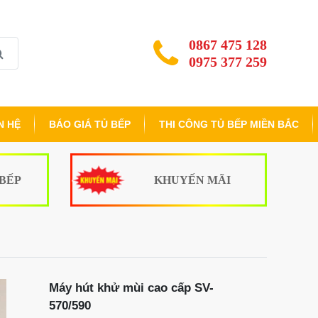
0867 475 128
0975 377 259
N HỆ
BÁO GIÁ TỦ BẾP
THI CÔNG TỦ BẾP MIỀN BẮC
 BẾP
KHUYẾN MÃI
Máy hút khử mùi cao cấp SV-
570/590