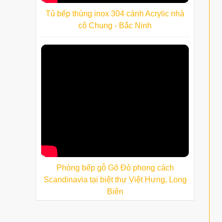
Tủ bếp thùng inox 304 cánh Acrylic nhà
cô Chung - Bắc Ninh
Phòng bếp gỗ Gõ Đỏ phong cách
Scandinavia tại biệt thự Việt Hưng, Long
Biên