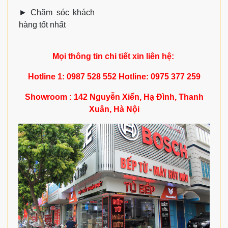
►
Chăm sóc khách
hàng tốt nhất
Mọi thông tin chi tiết xin liên hệ:
Hotline 1: 0987 528 552 Hotline: 0975 377 259
Showroom : 142 Nguyễn Xiển, Hạ Đình, Thanh
Xuân, Hà Nội