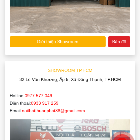
Giới thiệu Showroom
Bản đồ
SHOWROOM TP.HCM
32 Lê Văn Khương, Ấp 5, Xã Đông Thạnh, TP.HCM
Hotline:
0977 577 049
Điện thoại:
0933 917 259
Email:
noithatthuanphat88@gmail.com