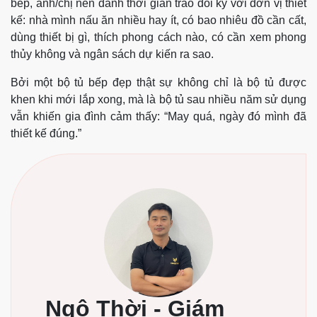
bếp, anh/chị nên dành thời gian trao đổi kỹ với đơn vị thiết
kế: nhà mình nấu ăn nhiều hay ít, có bao nhiêu đồ cần cất,
dùng thiết bị gì, thích phong cách nào, có cần xem phong
thủy không và ngân sách dự kiến ra sao.
Bởi một bộ tủ bếp đẹp thật sự không chỉ là bộ tủ được
khen khi mới lắp xong, mà là bộ tủ sau nhiều năm sử dụng
vẫn khiến gia đình cảm thấy: “May quá, ngày đó mình đã
thiết kế đúng.”
Ngô Thời - Giám