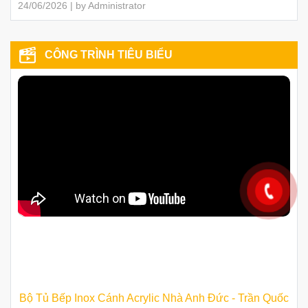
24/06/2026 | by Administrator
CÔNG TRÌNH TIÊU BIỂU
Bộ Tủ Bếp Inox Cánh Acrylic Nhà Anh Đức - Trần Quốc