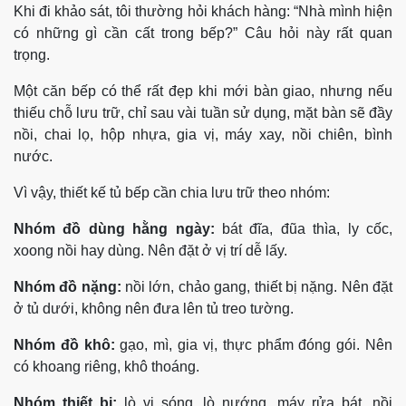
Khi đi khảo sát, tôi thường hỏi khách hàng: “Nhà mình hiện
có những gì cần cất trong bếp?” Câu hỏi này rất quan
trọng.
Một căn bếp có thể rất đẹp khi mới bàn giao, nhưng nếu
thiếu chỗ lưu trữ, chỉ sau vài tuần sử dụng, mặt bàn sẽ đầy
nồi, chai lọ, hộp nhựa, gia vị, máy xay, nồi chiên, bình
nước.
Vì vậy, thiết kế tủ bếp cần chia lưu trữ theo nhóm:
Nhóm đồ dùng hằng ngày:
bát đĩa, đũa thìa, ly cốc,
xoong nồi hay dùng. Nên đặt ở vị trí dễ lấy.
Nhóm đồ nặng:
nồi lớn, chảo gang, thiết bị nặng. Nên đặt
ở tủ dưới, không nên đưa lên tủ treo tường.
Nhóm đồ khô:
gạo, mì, gia vị, thực phẩm đóng gói. Nên
có khoang riêng, khô thoáng.
Nhóm thiết bị:
lò vi sóng, lò nướng, máy rửa bát, nồi