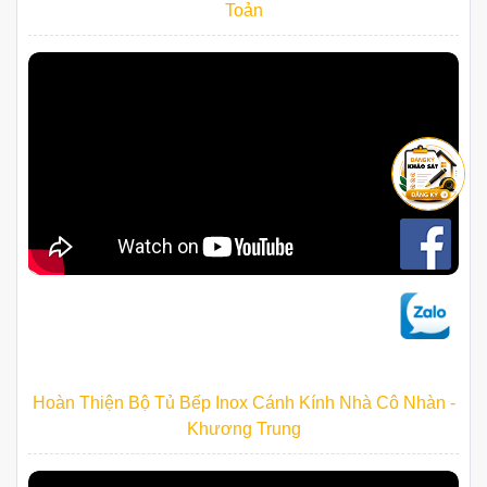
Toản
Hoàn Thiện Bộ Tủ Bếp Inox Cánh Kính Nhà Cô Nhàn -
Khương Trung