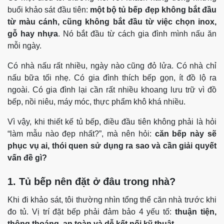
buổi khảo sát đầu tiên:
một bộ tủ bếp đẹp không bắt đầu
từ màu cánh, cũng không bắt đầu từ việc chọn inox,
gỗ hay nhựa
. Nó bắt đầu từ cách gia đình mình nấu ăn
mỗi ngày.
Có nhà nấu rất nhiều, ngày nào cũng đỏ lửa. Có nhà chỉ
nấu bữa tối nhẹ. Có gia đình thích bếp gọn, ít đồ lộ ra
ngoài. Có gia đình lại cần rất nhiều khoang lưu trữ vì đồ
bếp, nồi niêu, máy móc, thực phẩm khô khá nhiều.
Vì vậy, khi thiết kế tủ bếp, điều đầu tiên không phải là hỏi
“làm mẫu nào đẹp nhất?”, mà nên hỏi:
căn bếp này sẽ
phục vụ ai, thói quen sử dụng ra sao và cần giải quyết
vấn đề gì?
1. Tủ bếp nên đặt ở đâu trong nhà?
Khi đi khảo sát, tôi thường nhìn tổng thể căn nhà trước khi
đo tủ. Vị trí đặt bếp phải đảm bảo 4 yếu tố:
thuận tiện,
thông thoáng, an toàn và dễ kết nối kỹ thuật
.