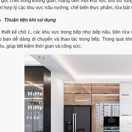
 góc chết trong không gian, mang đến một khu vực lưu trữ rộng
trí hợp lý các khu vực nấu nướng, chế biến thực phẩm, rửa bát
Thuận tiện khi sử dụng
 thiết kế chữ L, các khu vực trong bếp như bếp nấu, bồn rửa 
p bạn dễ dàng di chuyển và thao tác trong bếp. Trong quá tr
ều, giúp tiết kiệm thời gian và công sức.