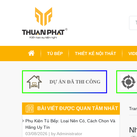
TỦ BẾP
THIẾT KẾ NỘI THẤT
VID
DỰ ÁN ĐÃ THI CÔNG
BÀI VIẾT ĐƯỢC QUAN TÂM NHẤT
Tra
Phụ Kiện Tủ Bếp: Loại Nên Có, Cách Chọn Và
Hãng Uy Tín
Nh
03/08/2026 | by Administrator