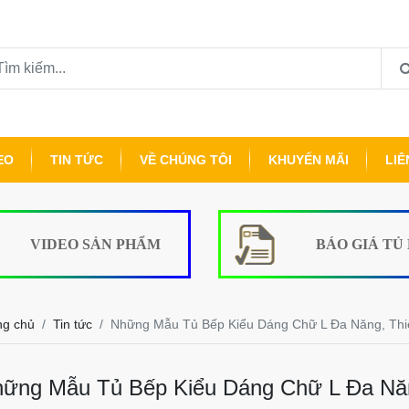
EO
TIN TỨC
VỀ CHÚNG TÔI
KHUYẾN MÃI
LIÊ
VIDEO SẢN PHẨM
BÁO GIÁ TỦ
ng chủ
Tin tức
Những Mẫu Tủ Bếp Kiểu Dáng Chữ L Đa Năng, Thi
ững Mẫu Tủ Bếp Kiểu Dáng Chữ L Đa Năn