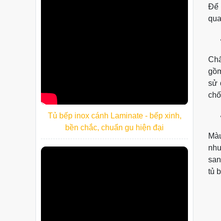
Để 
qua
Chấ
gồm
sử 
chố
Tủ bếp inox cánh Laminate - bếp xinh,
bền chắc, chuẩn gu hiện đại
Màu
như
san
tủ 