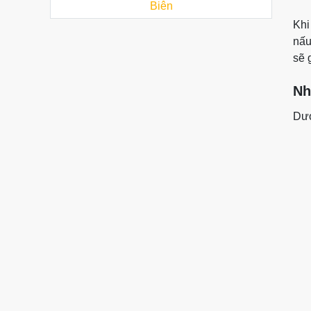
Biên
Khi
nấu
sẽ 
Nh
Dướ