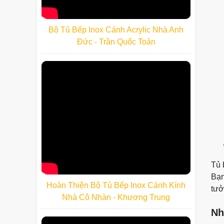
Bộ Tủ Bếp Inox Cánh Acrylic Nhà Anh
Đức - Trần Quốc Toản
Tủ 
Bạn
Hoàn Thiện Bộ Tủ Bếp Inox Cánh Kính
tưở
Nhà Cô Nhàn - Khương Trung
Nh