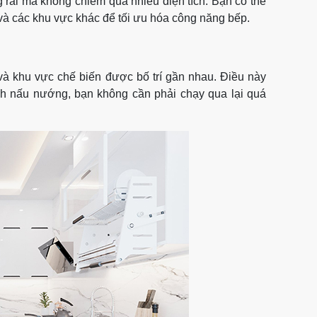
 rãi mà không chiếm quá nhiều diện tích. Bạn có thể
 và các khu vực khác để tối ưu hóa công năng bếp.
và khu vực chế biến được bố trí gần nhau. Điều này
ình nấu nướng, bạn không cần phải chạy qua lại quá