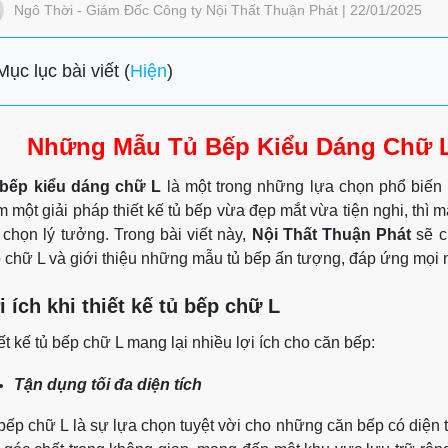
Ngô Thời - Giám Đốc Công ty Nội Thất Thuận Phát | 22/01/2025
Mục lục bài viết (
Hiện
)
Những Mẫu Tủ Bếp Kiểu Dáng Chữ L
bếp kiểu dáng chữ L
là một trong những lựa chọn phổ biến 
m một giải pháp thiết kế tủ bếp vừa đẹp mắt vừa tiện nghi, thì 
 chọn lý tưởng. Trong bài viết này,
Nội Thất Thuận Phát
sẽ c
 chữ L và giới thiệu những mẫu tủ bếp ấn tượng, đáp ứng mọi 
i ích khi thiết kế tủ bếp chữ L
ết kế tủ bếp chữ L mang lại nhiều lợi ích cho căn bếp:
Tận dụng tối đa diện tích
bếp chữ L là sự lựa chọn tuyệt vời cho những căn bếp có diện t