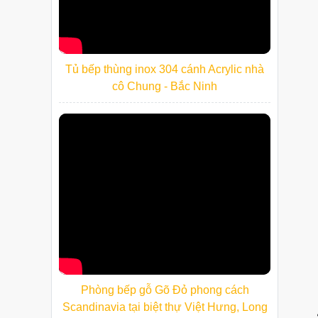
Tủ bếp thùng inox 304 cánh Acrylic nhà
cô Chung - Bắc Ninh
Phòng bếp gỗ Gõ Đỏ phong cách
Scandinavia tại biệt thự Việt Hưng, Long