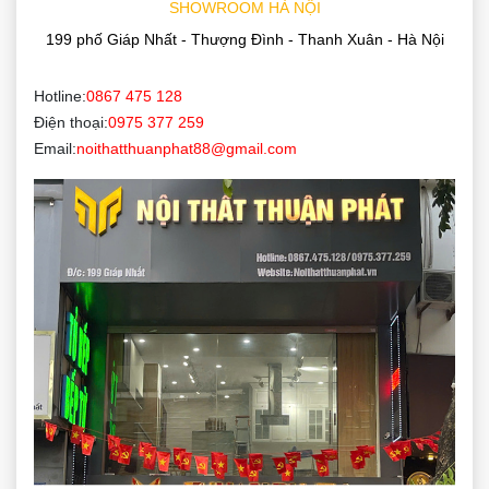
SHOWROOM HÀ NỘI
199 phố Giáp Nhất - Thượng Đình - Thanh Xuân - Hà Nội
Hotline:
0867 475 128
Điện thoại:
0975 377 259
Email:
noithatthuanphat88@gmail.com