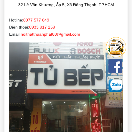
32 Lê Văn Khương, Ấp 5, Xã Đông Thạnh, TP.HCM
Hotline:
0977 577 049
Điện thoại:
0933 917 259
Email:
noithatthuanphat88@gmail.com