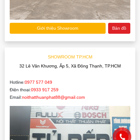
Giới thiệu Showroom
Bản đồ
SHOWROOM TP.HCM
32 Lê Văn Khương, Ấp 5, Xã Đông Thạnh, TP.HCM
Hotline:
0977 577 049
Điện thoại:
0933 917 259
Email:
noithatthuanphat88@gmail.com