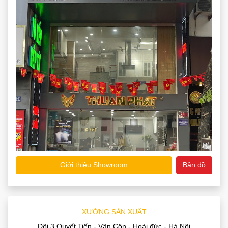
Giới thiệu Showroom
Bản đồ
XƯỞNG SẢN XUẤT
Đội 3 Quyết Tiến - Vân Côn - Hoài đức - Hà Nội