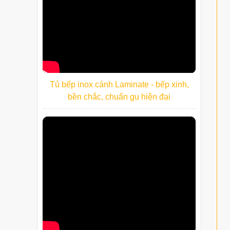
Tủ bếp inox cánh Laminate - bếp xinh,
bền chắc, chuẩn gu hiện đại