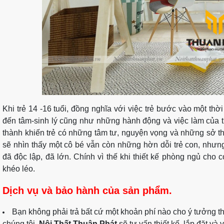
Khi trẻ 14 -16 tuổi, đồng nghĩa với việc trẻ bước vào một thờ
đến tâm-sinh lý cũng như những hành động và việc làm của trẻ
thành khiến trẻ có những tâm tư, nguyện vọng và những sở th
sẽ nhìn thấy một cô bé vẫn còn những hờn dỗi trẻ con, nhưng
đã độc lập, đã lớn. Chính vì thế khi thiết kế phòng ngủ cho 
khéo léo.
Dịch vụ và bảo hành của sản phẩm.
Bạn không phải trả bất cứ một khoản phí nào cho ý tưởng thi
chúng tôi.
Nội Thất Thuận Phát
sẽ tư vấn thiết kế, lắp đặt v