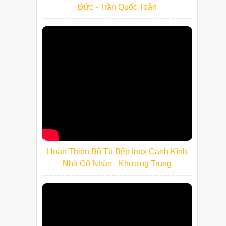
Đức - Trần Quốc Toản
Hoàn Thiện Bộ Tủ Bếp Inox Cánh Kính
Nhà Cô Nhàn - Khương Trung