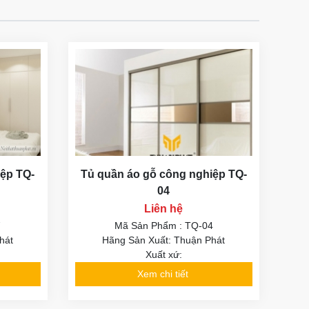
iệp TQ-
Tủ quần áo gỗ công nghiệp TQ-
04
Liên hệ
7
Mã Sản Phẩm : TQ-04
hát
Hãng Sản Xuất: Thuận Phát
Xuất xứ:
Xem chi tiết