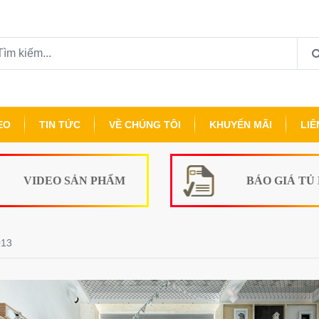
EO
TIN TỨC
VỀ CHÚNG TÔI
KHUYẾN MÃI
LIÊ
VIDEO SẢN PHẨM
BÁO GIÁ TỦ
013