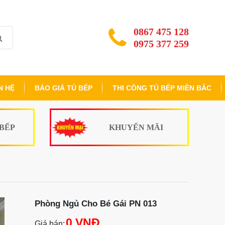
0867 475 128
0975 377 259
N HỆ
BÁO GIÁ TỦ BẾP
THI CÔNG TỦ BẾP MIỀN BẮC
 BẾP
KHUYẾN MÃI
Phòng Ngủ Cho Bé Gái PN 013
0 VNĐ
Giá bán: