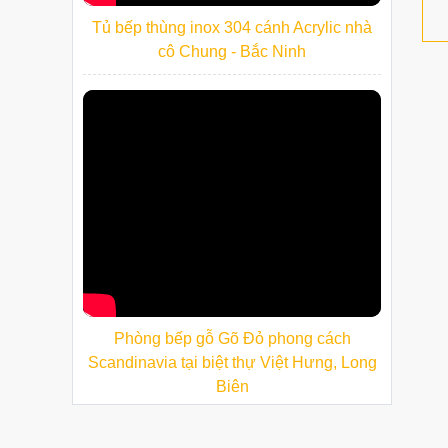
Tủ bếp thùng inox 304 cánh Acrylic nhà
cô Chung - Bắc Ninh
Phòng bếp gỗ Gõ Đỏ phong cách
Scandinavia tại biệt thự Việt Hưng, Long
Biên