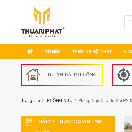
TỦ BẾP
THIẾT KẾ NỘI THẤT
VID
DỰ ÁN ĐÃ THI CÔNG
Trang chủ
PHÒNG NGỦ
Phòng Ngủ Cho Bé Gái PN 
- BÀI VIẾT ĐƯỢC QUAN TÂM