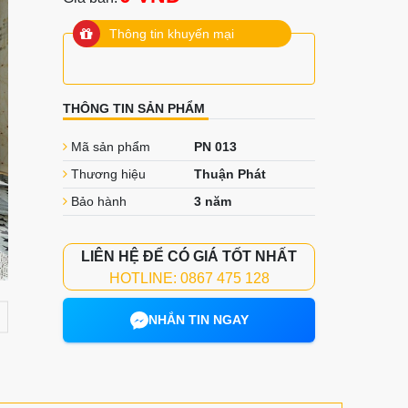
Thông tin khuyến mại
THÔNG TIN SẢN PHẨM
Mã sản phẩm
PN 013
Thương hiệu
Thuận Phát
Bảo hành
3 năm
LIÊN HỆ ĐỂ CÓ GIÁ TỐT NHẤT
HOTLINE: 0867 475 128
NHẮN TIN NGAY