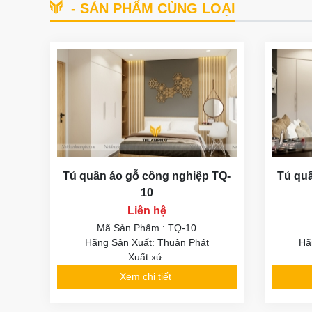
- SẢN PHẨM CÙNG LOẠI
Tủ quần áo gỗ công nghiệp TQ-
Tủ quầ
10
Liên hệ
Mã Sản Phẩm : TQ-10
Hãng Sản Xuất: Thuận Phát
Hã
Xuất xứ:
Xem chi tiết