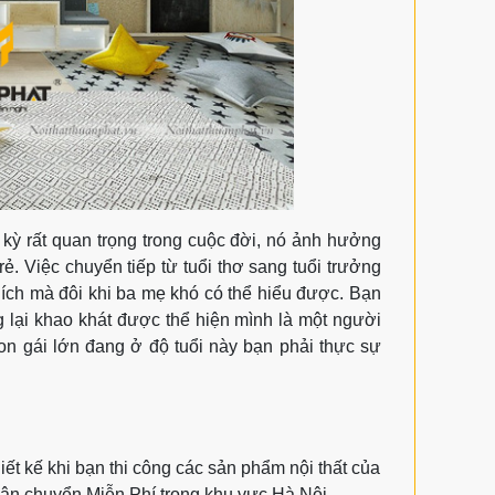
i kỳ rất quan trọng trong cuộc đời, nó ảnh hưởng
. Việc chuyển tiếp từ tuổi thơ sang tuổi trưởng
ích mà đôi khi ba mẹ khó có thể hiểu được. Bạn
 lại khao khát được thể hiện mình là một người
con gái lớn đang ở độ tuổi này bạn phải thực sự
ết kế khi bạn thi công các sản phẩm nội thất của
à vận chuyển Miễn Phí trong khu vực Hà Nội.