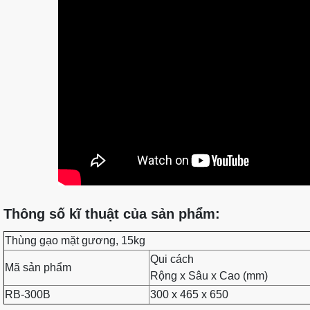
Thông số kĩ thuật của sản phẩm:
Thùng gạo mặt gương, 15kg
Qui cách
Mã sản phẩm
Rộng x Sâu x Cao (mm)
RB-300B
300 x 465 x 650