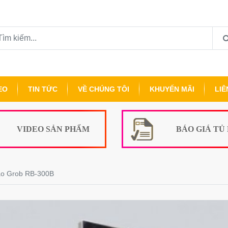
EO
TIN TỨC
VỀ CHÚNG TÔI
KHUYẾN MÃI
LIÊ
VIDEO SẢN PHẨM
BÁO GIÁ TỦ
ạo Grob RB-300B