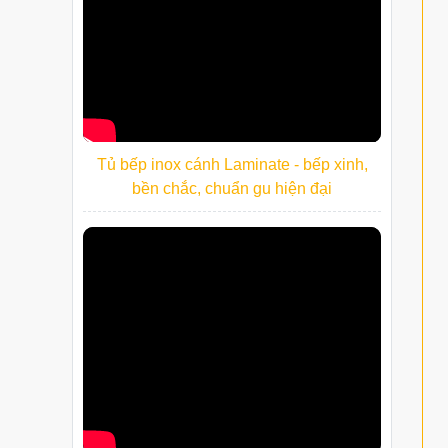
Tủ bếp inox cánh Laminate - bếp xinh,
bền chắc, chuẩn gu hiện đại