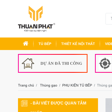
TỦ BẾP
THIẾT KẾ NỘI THẤT
VID
DỰ ÁN ĐÃ THI CÔNG
Trang chủ
Thùng gạo
PHỤ KIỆN TỦ BẾP
Thùng g
- BÀI VIẾT ĐƯỢC QUAN TÂM