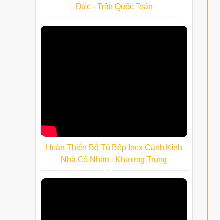
Đức - Trần Quốc Toản
Hoàn Thiện Bộ Tủ Bếp Inox Cánh Kính
Nhà Cô Nhàn - Khương Trung