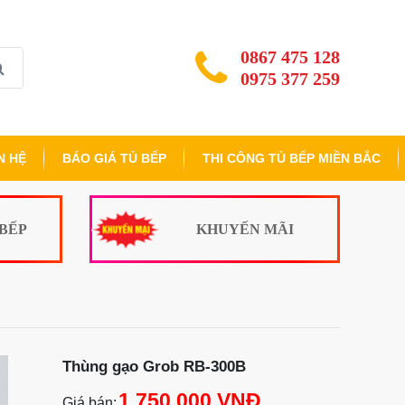
0867 475 128
0975 377 259
N HỆ
BÁO GIÁ TỦ BẾP
THI CÔNG TỦ BẾP MIỀN BẮC
 BẾP
KHUYẾN MÃI
Thùng gạo Grob RB-300B
1.750.000 VNĐ
Giá bán: