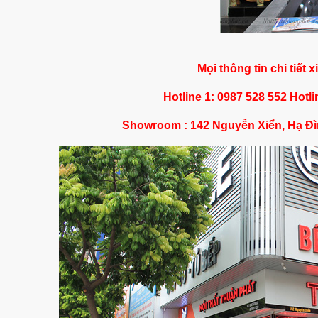
Mọi thông tin chi tiết x
Hotline 1: 0987 528 552 Hotli
Showroom : 142 Nguyễn Xiển, Hạ Đì