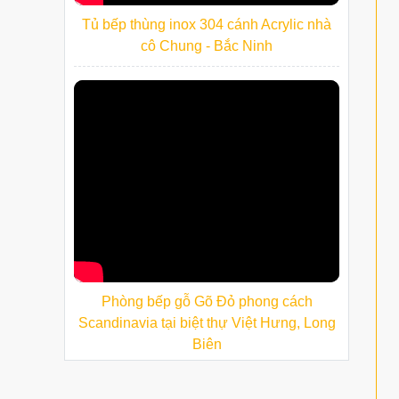
Tủ bếp thùng inox 304 cánh Acrylic nhà
cô Chung - Bắc Ninh
Phòng bếp gỗ Gõ Đỏ phong cách
Scandinavia tại biệt thự Việt Hưng, Long
Biên