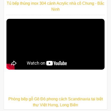
Tủ bếp thùng inox 304 cánh Acrylic nhà cô Chung - Bắc
Ninh
Phòng bếp gỗ Gõ Đỏ phong cách Scandinavia tại biệt
thự Việt Hưng, Long Biên