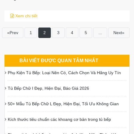
Xem chi tiết
«Prev
1
2
3
4
5
...
Next»
BÀI VIẾT ĐƯỢC QUAN TÂM NHẤT
Phụ Kiện Tủ Bếp: Loại Nên Có, Cách Chọn Và Hãng Uy Tín
Tủ Bếp Chữ I Đẹp, Hiện Đại, Báo Giá 2026
50+ Mẫu Tủ Bếp Chữ L Đẹp, Hiện Đại, Tối Ưu Không Gian
Kích thước tiêu chuẩn các khoang cơ bản trong tủ bếp