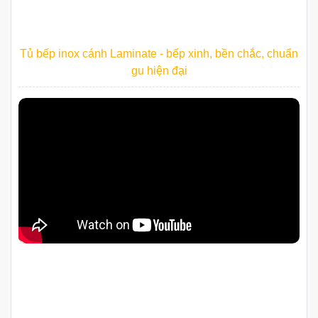
Tủ bếp inox cánh Laminate - bếp xinh, bền chắc, chuẩn
gu hiện đại