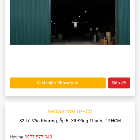
Giới thiệu Showroom
Bản đồ
SHOWROOM TP.HCM
32 Lê Văn Khương, Ấp 5, Xã Đông Thạnh, TP.HCM
Hotline:
0977 577 049