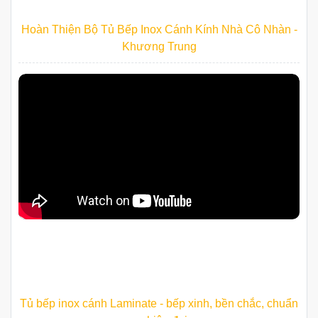
Hoàn Thiện Bộ Tủ Bếp Inox Cánh Kính Nhà Cô Nhàn -
Khương Trung
Tủ bếp inox cánh Laminate - bếp xinh, bền chắc, chuẩn