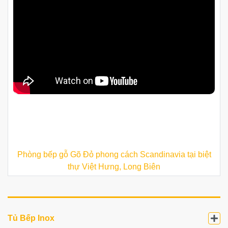
Phòng bếp gỗ Gõ Đỏ phong cách Scandinavia tại biệt
thự Việt Hưng, Long Biên
Tủ Bếp Inox