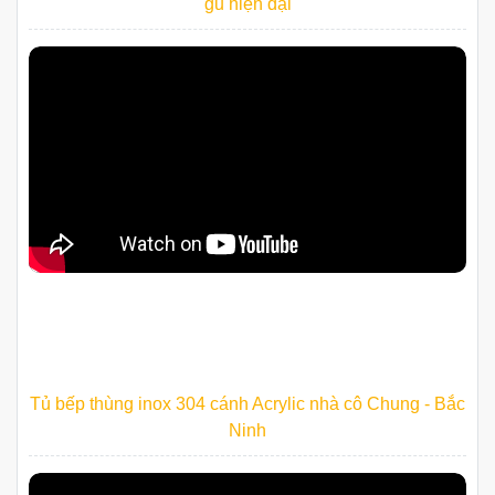
gu hiện đại
Tủ bếp thùng inox 304 cánh Acrylic nhà cô Chung - Bắc
Ninh