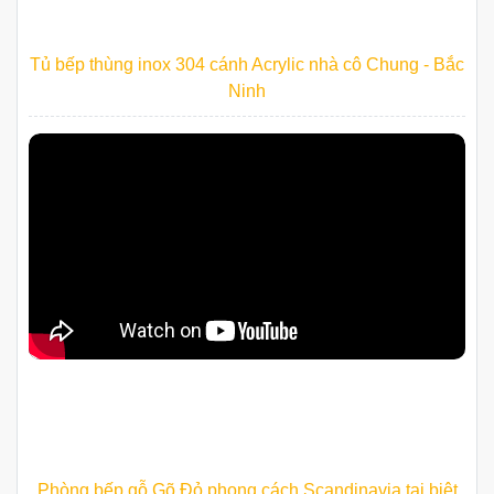
Tủ bếp thùng inox 304 cánh Acrylic nhà cô Chung - Bắc
Ninh
Phòng bếp gỗ Gõ Đỏ phong cách Scandinavia tại biệt