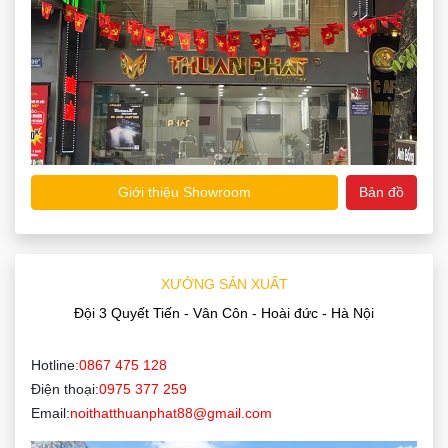
Giới thiệu Showroom
Bản đồ
XƯỞNG SẢN XUẤT
Đội 3 Quyết Tiến - Vân Côn - Hoài đức - Hà Nội
Hotline:
0867 475 128
Điện thoại:
0975 377 259
Email:
noithatthuanphat88@gmail.com