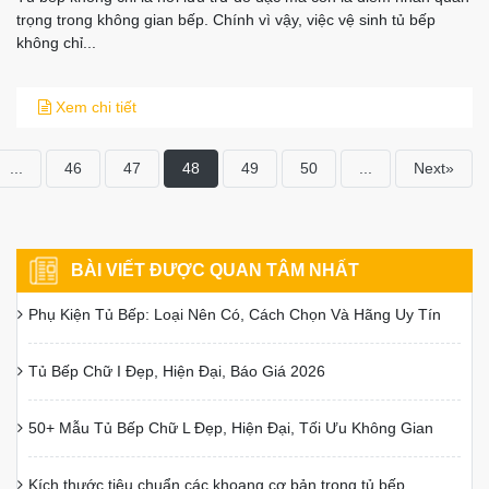
trọng trong không gian bếp. Chính vì vậy, việc vệ sinh tủ bếp
không chỉ...
Xem chi tiết
...
46
47
48
49
50
...
Next»
×
BÀI VIẾT ĐƯỢC QUAN TÂM NHẤT
Đăng ký khảo sát – Thiết
Phụ Kiện Tủ Bếp: Loại Nên Có, Cách Chọn Và Hãng Uy Tín
kế miễn phí
Tủ Bếp Chữ I Đẹp, Hiện Đại, Báo Giá 2026
Vui lòng điền thông tin để nhận tư vấn miễn phí
50+ Mẫu Tủ Bếp Chữ L Đẹp, Hiện Đại, Tối Ưu Không Gian
Kích thước tiêu chuẩn các khoang cơ bản trong tủ bếp