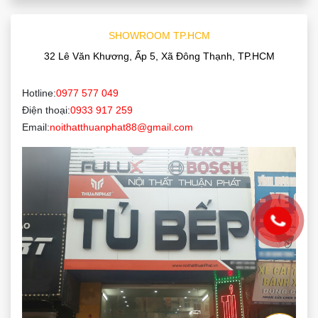
SHOWROOM TP.HCM
32 Lê Văn Khương, Ấp 5, Xã Đông Thạnh, TP.HCM
Hotline:
0977 577 049
Điện thoại:
0933 917 259
Email:
noithatthuanphat88@gmail.com