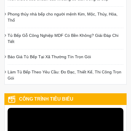
Phong thủy nhà bếp cho người mệnh Kim, Mộc, Thủy, Hỏa,
Thổ
Loại tủ bếp quan tâm?
Tủ Bếp Inox
Tủ Bếp Nhựa
Tủ Bếp Gỗ Công Nghiệp MDF Có Bền Không? Giải Đáp Chi
Tiết
Tủ Bếp Gỗ Tự Nhiên
Tủ Bếp Gỗ Công Nghiệp
Thời gian muốn khảo sát
Báo Giá Tủ Bếp Tại Xã Thường Tín Trọn Gói
Làm Tủ Bếp Theo Yêu Cầu: Đo Đạc, Thiết Kế, Thi Công Trọn
Gói
CÔNG TRÌNH TIÊU BIỂU