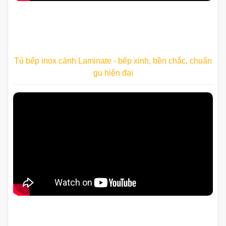
Tủ bếp inox cánh Laminate - bếp xinh, bền chắc, chuẩn
gu hiện đại