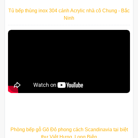
Tủ bếp thùng inox 304 cánh Acrylic nhà cô Chung - Bắc
Ninh
Phòng bếp gỗ Gõ Đỏ phong cách Scandinavia tại biệt
thự Việt Hưng, Long Biên