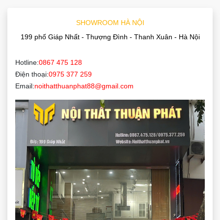
SHOWROOM HÀ NỘI
199 phố Giáp Nhất - Thượng Đình - Thanh Xuân - Hà Nội
Hotline:
0867 475 128
Điện thoại:
0975 377 259
Email:
noithatthuanphat88@gmail.com