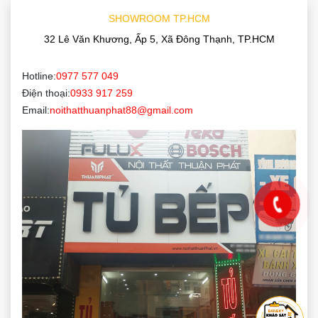
SHOWROOM TP.HCM
32 Lê Văn Khương, Ấp 5, Xã Đông Thạnh, TP.HCM
Hotline:
0977 577 049
Điện thoại:
0933 917 259
Email:
noithatthuanphat88@gmail.com