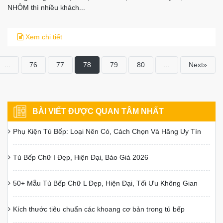
NHÔM thì nhiều khách...
Xem chi tiết
...
76
77
78
79
80
...
Next»
BÀI VIẾT ĐƯỢC QUAN TÂM NHẤT
Phụ Kiện Tủ Bếp: Loại Nên Có, Cách Chọn Và Hãng Uy Tín
Tủ Bếp Chữ I Đẹp, Hiện Đại, Báo Giá 2026
50+ Mẫu Tủ Bếp Chữ L Đẹp, Hiện Đại, Tối Ưu Không Gian
Kích thước tiêu chuẩn các khoang cơ bản trong tủ bếp