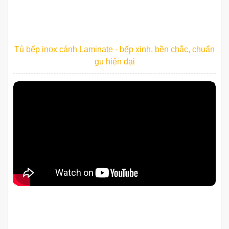
Tủ bếp inox cánh Laminate - bếp xinh, bền chắc, chuẩn
gu hiện đại