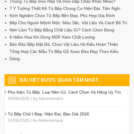
Thùng Tủ Bếp Inox Hộp Và Inox Dập Chấn Khác Nhau?
7 Ý Tưởng Thiết Kế Tủ Bếp Chung Cư Hiện Đại, Tiện Nghi
Kinh Nghiệm Chọn Tủ Bếp Bền Đẹp, Phù Hợp Gia Đình
Bếp Cho Người Mệnh Mộc: Màu Sắc, Vật Liệu Và Cách Bố Trí
Nên Làm Tủ Bếp Bằng Chất Liệu Gì? Cách Chọn Đúng
6 Hiểm Họa Khi Dùng MDF Kém Chất Lượng
Bàn Đảo Bếp Mặt Đá: Chọn Vật Liệu Và Kiểu Hoàn Thiện
Tổng Hợp Các Mẫu Tủ Bếp Gỗ Xoan Đào Đẹp Theo Kiểu
Dáng
BÀI VIẾT ĐƯỢC QUAN TÂM NHẤT
Phụ Kiện Tủ Bếp: Loại Nên Có, Cách Chọn Và Hãng Uy Tín
03/08/2026 | by Administrator
Tủ Bếp Chữ I Đẹp, Hiện Đại, Báo Giá 2026
01/08/2026 | by Administrator