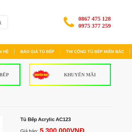
0867 475 128
0975 377 259
N HỆ
BÁO GIÁ TỦ BẾP
THI CÔNG TỦ BẾP MIỀN BẮC
 BẾP
KHUYẾN MÃI
Tủ Bếp Acrylic AC123
5.300.000VNĐ
Giá bán: