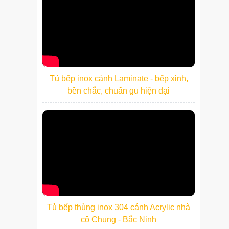
Tủ bếp inox cánh Laminate - bếp xinh,
bền chắc, chuẩn gu hiện đại
Tủ bếp thùng inox 304 cánh Acrylic nhà
cô Chung - Bắc Ninh