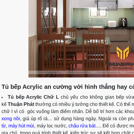
Tủ bếp Acrylic an cường với hình thẳng hay cò
Tủ bếp Acrylic Chữ L
chủ yếu cho không gian bếp vừa đ
kế
Thuận Phát
thường có nhiều ý tưởng cho thiết kế. Có thể nó
chữ I vì có góc vuông làm điểm nhấn. Dễ bố trí hơn các kh
xong nồi
, giá úp rổ rá… sử dụng hàng ngày. Ngoài ra còn phả
từ
,
máy hút mùi
, máy lọc nước,
chậu rửa bát
…. Để có được mộ
gia chủ, trong quá trình thiết kế, kiến trúc sư sẽ kết hợp chặ