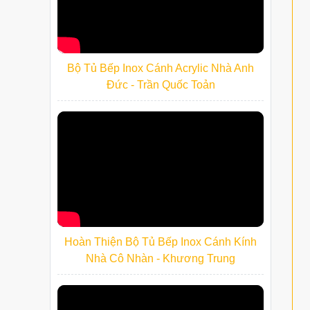
Bộ Tủ Bếp Inox Cánh Acrylic Nhà Anh
Đức - Trần Quốc Toản
Hoàn Thiện Bộ Tủ Bếp Inox Cánh Kính
Nhà Cô Nhàn - Khương Trung