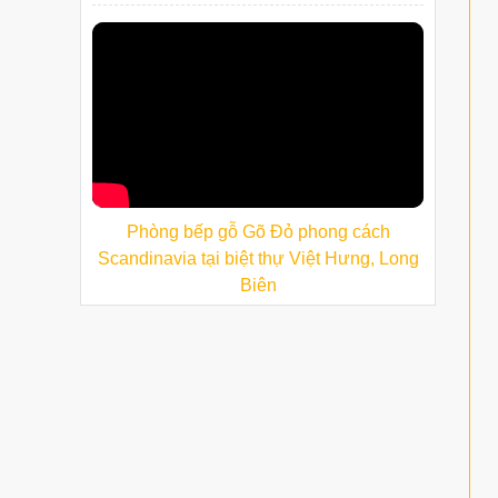
Phòng bếp gỗ Gõ Đỏ phong cách
Scandinavia tại biệt thự Việt Hưng, Long
Biên