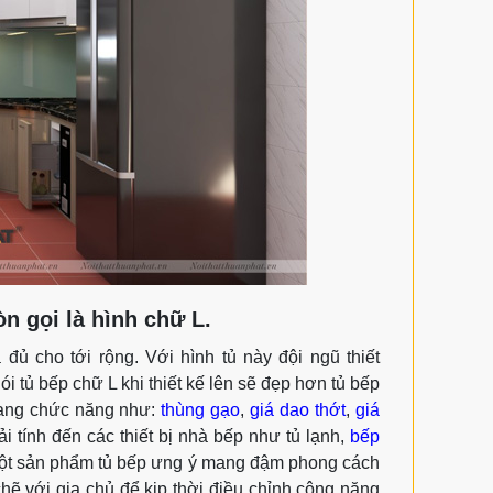
n gọi là hình chữ L.
ủ cho tới rộng. Với hình tủ này đội ngũ thiết
i tủ bếp chữ L khi thiết kế lên sẽ đẹp hơn tủ bếp
oang chức năng như:
thùng gạo
,
giá dao thớt
,
giá
i tính đến các thiết bị nhà bếp như tủ lạnh,
bếp
t sản phẩm tủ bếp ưng ý mang đậm phong cách
t chẽ với gia chủ để kịp thời điều chỉnh công năng