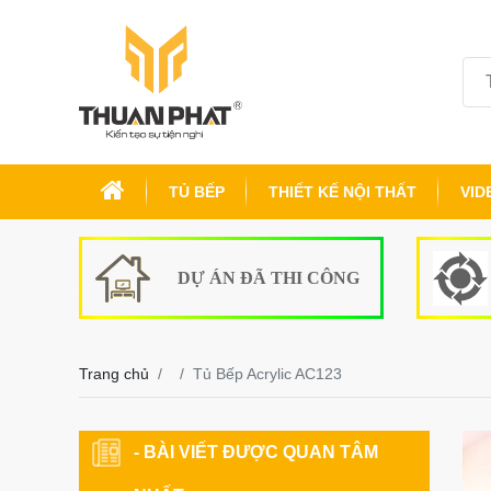
TỦ BẾP
THIẾT KẾ NỘI THẤT
VID
DỰ ÁN ĐÃ THI CÔNG
Trang chủ
Tủ Bếp Acrylic AC123
- BÀI VIẾT ĐƯỢC QUAN TÂM