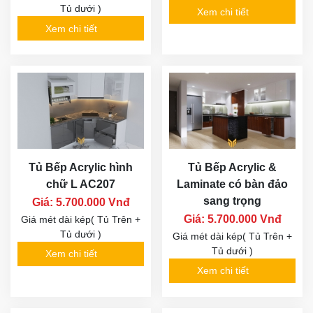
Tủ dưới )
Xem chi tiết
Xem chi tiết
Tủ Bếp Acrylic hình
Tủ Bếp Acrylic &
chữ L AC207
Laminate có bàn đảo
sang trọng
Giá: 5.700.000 Vnđ
Giá: 5.700.000 Vnđ
Giá mét dài kép( Tủ Trên +
Tủ dưới )
Giá mét dài kép( Tủ Trên +
Tủ dưới )
Xem chi tiết
Xem chi tiết