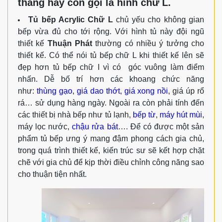
thẳng hay còn gọi là hình chữ L.
Tủ bếp Acrylic Chữ L
chủ yếu cho không gian
bếp vừa đủ cho tới rộng. Với hình tủ này đội ngũ
thiết kế
Thuận Phát
thường có nhiều ý tưởng cho
thiết kế. Có thể nói tủ bếp chữ L khi thiết kế lên sẽ
đẹp hơn tủ bếp chữ I vì có góc vuông làm điểm
nhấn. Dễ bố trí hơn các khoang chức năng
như:
thùng gạo
,
giá dao thớt
,
giá xong nồi
, giá úp rổ
rá… sử dụng hàng ngày. Ngoài ra còn phải tính đến
các thiết bị nhà bếp như tủ lạnh,
bếp từ
,
máy hút mùi
,
máy lọc nước,
chậu rửa bát
…. Để có được một sản
phẩm tủ bếp ưng ý mang đậm phong cách gia chủ,
trong quá trình thiết kế, kiến trúc sư sẽ kết hợp chặt
chẽ với gia chủ để kịp thời điều chỉnh công năng sao
cho thuận tiện nhất.