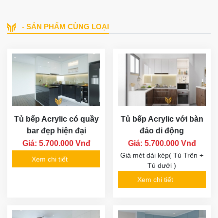
- SẢN PHẨM CÙNG LOẠI
Tủ bếp Acrylic có quầy
Tủ bếp Acrylic với bàn
bar đẹp hiện đại
đảo di động
Giá: 5.700.000 Vnđ
Giá: 5.700.000 Vnđ
Giá mét dài kép( Tủ Trên +
Xem chi tiết
Tủ dưới )
Xem chi tiết