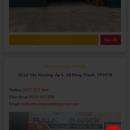
Giới thiệu Showroom
Bản đồ
SHOWROOM TP.HCM
32 Lê Văn Khương, Ấp 5, Xã Đông Thạnh, TP.HCM
Hotline:
0977 577 049
Điện thoại:
0933 917 259
Email:
noithatthuanphat88@gmail.com