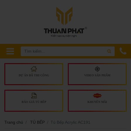
DỰ ÁN ĐÃ THI CÔNG
VIDEO SẢN PHẨM
BÁO GIÁ TỦ BẾP
KHUYẾN MÃI
Trang chủ
TỦ BẾP
Tủ Bếp Acrylic AC191