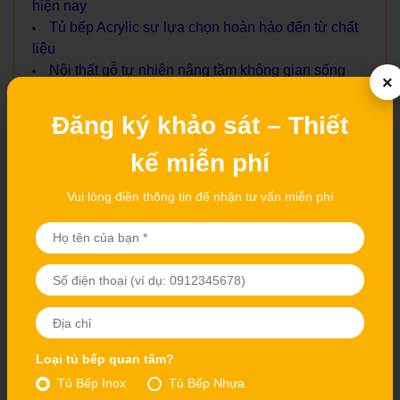
hiện nay
Tủ bếp Acrylic sự lựa chọn hoàn hảo đến từ chất
liệu
Nội thất gỗ tự nhiên nâng tầm không gian sống
×
của bạn!!
Đăng ký khảo sát – Thiết
kế miễn phí
Vui lòng điền thông tin để nhận tư vấn miễn phí
- SẢN PHẨM CÙNG LOẠI
Loại tủ bếp quan tâm?
Mẫu Bếp Acrylic dưới
Tủ bếp gỗ Sồi Nga
Tủ Bếp Inox
Tủ Bếp Nhựa
gầm cầu thang AC310
SN16