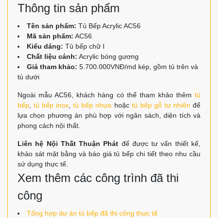
Thông tin sản phẩm
Tên sản phẩm:
Tủ Bếp Acrylic AC56
Mã sản phẩm:
AC56
Kiểu dáng:
Tủ bếp chữ I
Chất liệu cánh:
Acrylic bóng gương
Giá tham khảo:
5.700.000VNĐ/md kép, gồm tủ trên và
tủ dưới
Ngoài mẫu AC56, khách hàng có thể tham khảo thêm
tủ
bếp
,
tủ bếp inox
,
tủ bếp nhựa
hoặc
tủ bếp gỗ tự nhiên
để
lựa chọn phương án phù hợp với ngân sách, diện tích và
phong cách nội thất.
Liên hệ Nội Thất Thuận Phát
để được tư vấn thiết kế,
khảo sát mặt bằng và báo giá tủ bếp chi tiết theo nhu cầu
sử dụng thực tế.
Xem thêm các công trình đã thi
công
Tổng hợp dự án tủ bếp đã thi công thực tế