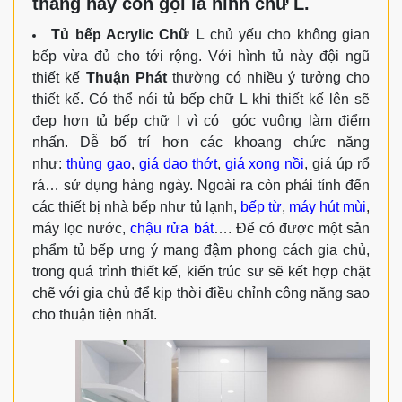
thẳng hay còn gọi là hình chữ L.
Tủ bếp Acrylic Chữ L
chủ yếu cho không gian
bếp vừa đủ cho tới rộng. Với hình tủ này đội ngũ
thiết kế
Thuận Phát
thường có nhiều ý tưởng cho
thiết kế. Có thể nói tủ bếp chữ L khi thiết kế lên sẽ
đẹp hơn tủ bếp chữ I vì có góc vuông làm điểm
nhấn. Dễ bố trí hơn các khoang chức năng
như:
thùng gạo
,
giá dao thớt
,
giá xong nồi
, giá úp rổ
rá… sử dụng hàng ngày. Ngoài ra còn phải tính đến
các thiết bị nhà bếp như tủ lạnh,
bếp từ
,
máy hút mùi
,
máy lọc nước,
chậu rửa bát
…. Để có được một sản
phẩm tủ bếp ưng ý mang đậm phong cách gia chủ,
trong quá trình thiết kế, kiến trúc sư sẽ kết hợp chặt
chẽ với gia chủ để kịp thời điều chỉnh công năng sao
cho thuận tiện nhất.