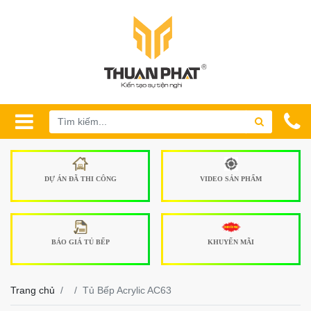
DỰ ÁN ĐÃ THI CÔNG
VIDEO SẢN PHẨM
BÁO GIÁ TỦ BẾP
KHUYẾN MÃI
Trang chủ
Tủ Bếp Acrylic AC63