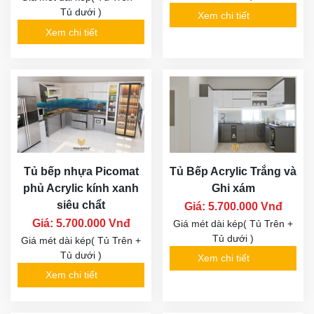
Tủ dưới )
Xem chi tiết
Xem chi tiết
Tủ bếp nhựa Picomat
Tủ Bếp Acrylic Trắng và
phủ Acrylic kính xanh
Ghi xám
siêu chẩt
Giá: 5.700.000 Vnđ
Giá: 5.700.000 Vnđ
Giá mét dài kép( Tủ Trên +
Tủ dưới )
Giá mét dài kép( Tủ Trên +
Tủ dưới )
Xem chi tiết
Xem chi tiết