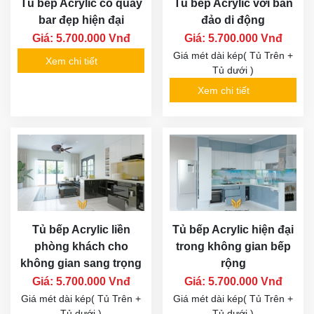
Tủ bếp Acrylic có quầy
Tủ bếp Acrylic với bàn
bar đẹp hiện đại
đảo di động
Giá: 5.700.000 Vnđ
Giá: 5.700.000 Vnđ
Giá mét dài kép( Tủ Trên +
Xem chi tiết
Tủ dưới )
Xem chi tiết
Tủ bếp Acrylic liền
Tủ bếp Acrylic hiện đại
phòng khách cho
trong không gian bếp
không gian sang trọng
rộng
Giá: 5.700.000 Vnđ
Giá: 5.700.000 Vnđ
Giá mét dài kép( Tủ Trên +
Giá mét dài kép( Tủ Trên +
Tủ dưới )
Tủ dưới )