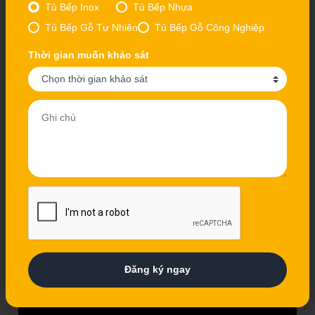
Tủ Bếp Inox
Tủ Bếp Nhựa
Tủ Bếp Gỗ Tự Nhiên
Tủ Bếp Gỗ Công Nghiệp
Thời gian muốn khảo sát
Tủ bếp thùng inox 304 cánh Acrylic nhà cô Chung - Bắc
Ninh
Đăng ký ngay