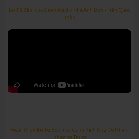
Bộ Tủ Bếp Inox Cánh Acrylic Nhà Anh Đức - Trần Quốc
Toản
Hoàn Thiện Bộ Tủ Bếp Inox Cánh Kính Nhà Cô Nhàn -
Khương Trung