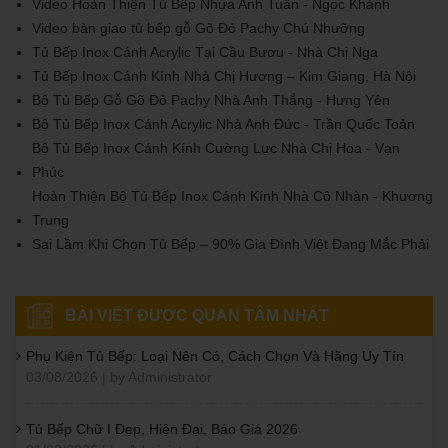
Video Hoàn Thiện Tủ Bếp Nhựa Anh Tuấn - Ngọc Khánh
Video bàn giao tủ bếp gỗ Gõ Đỏ Pachy Chú Nhưỡng
Tủ Bếp Inox Cánh Acrylic Tại Cầu Bươu - Nhà Chị Nga
Tủ Bếp Inox Cánh Kính Nhà Chị Hương – Kim Giang, Hà Nội
Bộ Tủ Bếp Gỗ Gõ Đỏ Pachy Nhà Anh Thắng - Hưng Yên
Bộ Tủ Bếp Inox Cánh Acrylic Nhà Anh Đức - Trần Quốc Toản
Bộ Tủ Bếp Inox Cánh Kính Cường Lực Nhà Chị Hoa - Vạn
Phúc
Hoàn Thiện Bộ Tủ Bếp Inox Cánh Kính Nhà Cô Nhàn - Khương
Trung
Sai Lầm Khi Chọn Tủ Bếp – 90% Gia Đình Việt Đang Mắc Phải
BÀI VIẾT ĐƯỢC QUAN TÂM NHẤT
Phụ Kiện Tủ Bếp: Loại Nên Có, Cách Chọn Và Hãng Uy Tín
03/08/2026 | by Administrator
Tủ Bếp Chữ I Đẹp, Hiện Đại, Báo Giá 2026