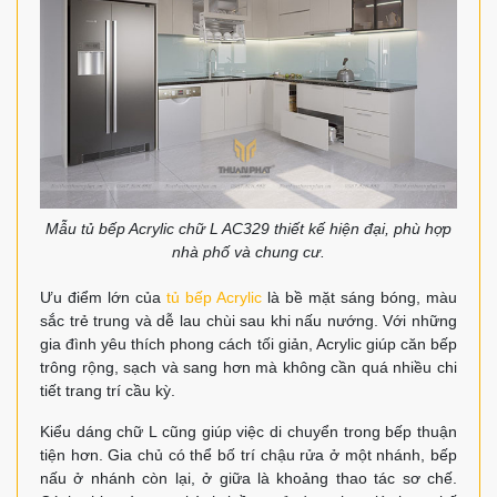
Mẫu tủ bếp Acrylic chữ L AC329 thiết kế hiện đại, phù hợp
nhà phố và chung cư.
Ưu điểm lớn của
tủ bếp Acrylic
là bề mặt sáng bóng, màu
sắc trẻ trung và dễ lau chùi sau khi nấu nướng. Với những
gia đình yêu thích phong cách tối giản, Acrylic giúp căn bếp
trông rộng, sạch và sang hơn mà không cần quá nhiều chi
tiết trang trí cầu kỳ.
Kiểu dáng chữ L cũng giúp việc di chuyển trong bếp thuận
tiện hơn. Gia chủ có thể bố trí chậu rửa ở một nhánh, bếp
nấu ở nhánh còn lại, ở giữa là khoảng thao tác sơ chế.