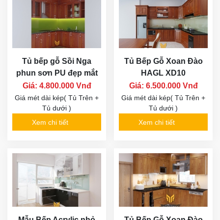
Tủ bếp gỗ Sồi Nga
Tủ Bếp Gỗ Xoan Đào
phun sơn PU đẹp mắt
HAGL XD10
Giá: 4.800.000 Vnđ
Giá: 6.500.000 Vnđ
Giá mét dài kép( Tủ Trên +
Giá mét dài kép( Tủ Trên +
Tủ dưới )
Tủ dưới )
Xem chi tiết
Xem chi tiết
Mẫu Bếp Acrylic nhỏ
Tủ Bếp Gỗ Xoan Đào