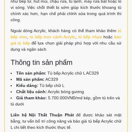
như bếp từ, hút mùi, chậu rửa, tủ lạnh, máy rửa bát hoặc lò
vi sóng. Việc chốt thiết bị sớm giúp kích thước khoang tủ
chính xác hơn, hạn chế phải chỉnh sửa trong quá trình thi
công.
Ngoài dòng Acrylic, khách hàng có thể tham khảo thêm
tủ
bếp inox
,
tủ bếp inox cánh Acrylic
,
tủ bếp nhựa
hoặc
báo
giá tủ bếp
để lựa chọn giải pháp phù hợp với nhu cầu sử
dụng và ngân sách.
Thông tin sản phẩm
Tên sản phẩm:
Tủ bếp Acrylic chữ L AC329
Mã sản phẩm:
AC329
Kiểu dáng:
Tủ bếp chữ L
Chất liệu cánh:
Acrylic bóng gương
Giá tham khảo:
5.700.000VNĐ/md kép, gồm tủ trên và
tủ dưới
Liên hệ Nội Thất Thuận Phát
để được khảo sát mặt
bằng, tư vấn bố trí công năng và báo giá tủ bếp Acrylic chữ
L chi tiết theo kích thước thực tế.