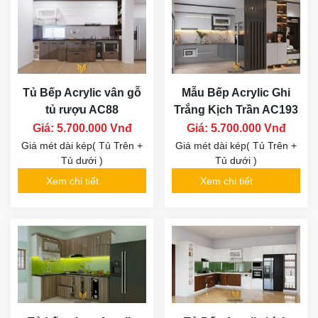
Tủ Bếp Acrylic vân gỗ
Mẫu Bếp Acrylic Ghi
tủ rượu AC88
Trắng Kịch Trần AC193
Giá: 5.700.000 Vnđ
Giá: 5.700.000 Vnđ
Giá mét dài kép( Tủ Trên +
Giá mét dài kép( Tủ Trên +
Tủ dưới )
Tủ dưới )
Xem chi tiết
Xem chi tiết