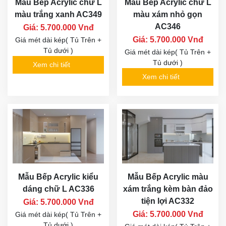
Mẫu Bếp Acrylic chữ L
Mẫu Bếp Acrylic chữ L
màu trắng xanh AC349
màu xám nhỏ gọn
AC346
Giá: 5.700.000 Vnđ
Giá: 5.700.000 Vnđ
Giá mét dài kép( Tủ Trên +
Tủ dưới )
Giá mét dài kép( Tủ Trên +
Tủ dưới )
Xem chi tiết
Xem chi tiết
Mẫu Bếp Acrylic kiểu
Mẫu Bếp Acrylic màu
dáng chữ L AC336
xám trắng kèm bàn đảo
tiện lợi AC332
Giá: 5.700.000 Vnđ
Giá: 5.700.000 Vnđ
Giá mét dài kép( Tủ Trên +
Tủ dưới )