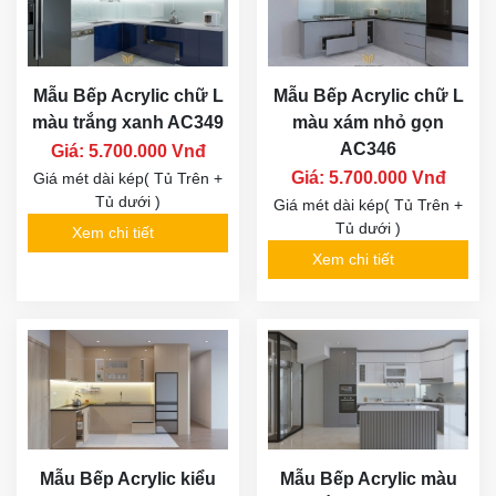
Mẫu Bếp Acrylic chữ L
Mẫu Bếp Acrylic chữ L
màu trắng xanh AC349
màu xám nhỏ gọn
AC346
Giá: 5.700.000 Vnđ
Giá: 5.700.000 Vnđ
Giá mét dài kép( Tủ Trên +
Tủ dưới )
Giá mét dài kép( Tủ Trên +
Tủ dưới )
Xem chi tiết
Xem chi tiết
Mẫu Bếp Acrylic kiểu
Mẫu Bếp Acrylic màu