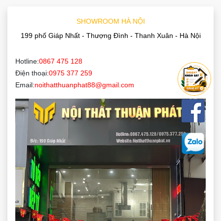
SHOWROOM HÀ NỘI
199 phố Giáp Nhất - Thượng Đình - Thanh Xuân - Hà Nội
Hotline:
0867 475 128
Điện thoại:
0975 377 259
Email:
noithatthuanphat88@gmail.com