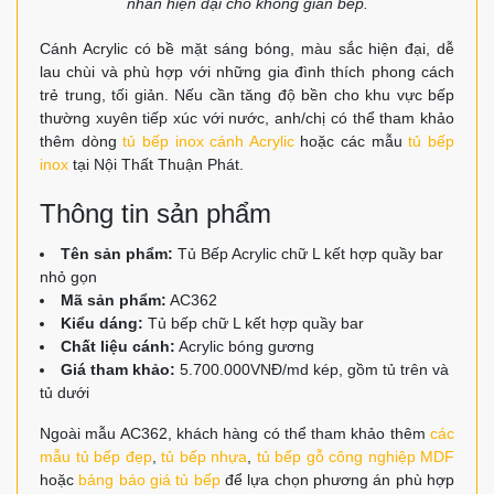
nhấn hiện đại cho không gian bếp.
Cánh Acrylic có bề mặt sáng bóng, màu sắc hiện đại, dễ
lau chùi và phù hợp với những gia đình thích phong cách
trẻ trung, tối giản. Nếu cần tăng độ bền cho khu vực bếp
thường xuyên tiếp xúc với nước, anh/chị có thể tham khảo
thêm dòng
tủ bếp inox cánh Acrylic
hoặc các mẫu
tủ bếp
inox
tại Nội Thất Thuận Phát.
Thông tin sản phẩm
Tên sản phẩm:
Tủ Bếp Acrylic chữ L kết hợp quầy bar
nhỏ gọn
Mã sản phẩm:
AC362
Kiểu dáng:
Tủ bếp chữ L kết hợp quầy bar
Chất liệu cánh:
Acrylic bóng gương
Giá tham khảo:
5.700.000VNĐ/md kép, gồm tủ trên và
tủ dưới
Ngoài mẫu AC362, khách hàng có thể tham khảo thêm
các
mẫu tủ bếp đẹp
,
tủ bếp nhựa
,
tủ bếp gỗ công nghiệp MDF
hoặc
bảng báo giá tủ bếp
để lựa chọn phương án phù hợp